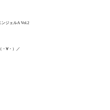
ジェルA Vol.2
（・∀・）／