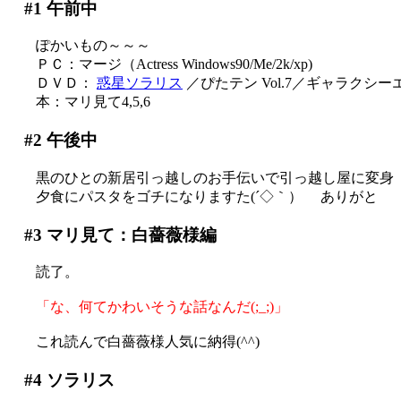
#1
午前中
ぽかいもの～～～
ＰＣ：マージ（Actress Windows90/Me/2k/xp)
ＤＶＤ：
惑星ソラリス
／ぴたテン Vol.7／ギャラクシーエン
本：マリ見て4,5,6
#2
午後中
黒のひとの新居引っ越しのお手伝いで引っ越し屋に変身
夕食にパスタをゴチになりますた(´◇｀）ゞ ありがと
#3
マリ見て：白薔薇様編
読了。
「な、何てかわいそうな話なんだ(;_;)」
これ読んで白薔薇様人気に納得(^^)
#4
ソラリス