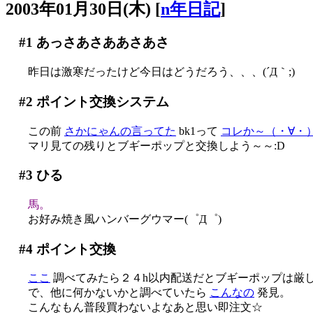
2003年01月30日(木)
[
n年日記
]
#1
あっさあさああさあさ
昨日は激寒だったけど今日はどうだろう、、、(´Д｀;)
#2
ポイント交換システム
この前
さかにゃんの言ってた
bk1って
コレか～（・∀・
マリ見ての残りとブギーポップと交換しよう～～:D
#3
ひる
馬。
お好み焼き風ハンバーグウマー(゜Д゜)
#4
ポイント交換
ここ
調べてみたら２４h以内配送だとブギーポップは厳しい事
で、他に何かないかと調べていたら
こんなの
発見。
こんなもん普段買わないよなあと思い即注文☆