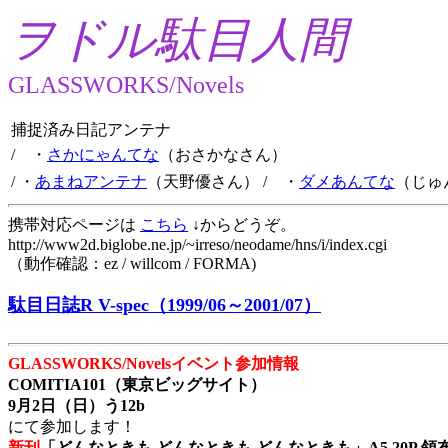
ヲドル駄目人間
GLASSWORKS/Novels
捕捉済み日記アンテナ
/ ・
さかにゃんてな
（おさかなさん）
/ ・
あまねアンテナ
（天野優さん）
/ ・
ダメあんてな
（じゅ
携帯対応ページは
こちら
↓からどうぞ。
http://www2d.biglobe.ne.jp/~irreso/neodame/hns/i/index.cgi
（動作確認：ez / willcom / FORMA)
駄目日誌R V-spec（1999/06～2001/07）
GLASSWORKS/Novelsイベント参加情報
COMITIA101（東京ビッグサイト）
9月2日（日）う12b
にて参加します！
新刊
「どんなときも どんなときも どんなときも」A5 20P 領布