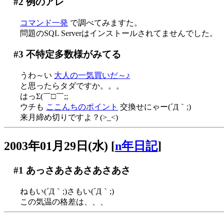
#2
例のアレ
コマンド一発
で調べてみますた。
問題のSQL Serverはインストールされてませんでした。
#3
不特定多数様がみてる
うわ～い
大人の一気買いだ～♪
と思ったらタダですか。。。
はっΣ(￣□￣;;
ウチも
ここんちのポイント
交換せにゃー(´Д｀;)
来月締め切りですよ？(>_<)
2003年01月29日(水)
[
n年日記
]
#1
あっさあさあさあさあさ
ねもい(´Д｀;)さもい(´Д｀;)
この気温の格差は、、、