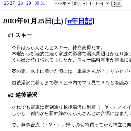
26
27
28
29
30
31
2003年01月25日(
土
)
[
n年日記
]
#1
スキー
今日はふぃんさんとスキー。神立高原だす。
木曜から断続的に続く寒波の影響で湯沢周辺はかなり激しい
うち出た時は晴れてましたが、スキー臨時電車が県境に
案の定、水上に着いた頃には、車掌さんが「こりゃヒド
越後湯沢に着くまで黙々と車内でマリ見て３などを読み
#2
越後湯沢
それでも電車は定刻通り越後湯沢に到着（・∀・）／イ
しかし、都内から新幹線のふぃんさんとの合流にはまだ
で、無事合流（・∀・）／帰りの切符買ってから神立に