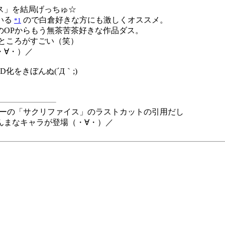
ス」を結局げっちゅ☆
いる
ので白倉好きな方にも激しくオススメ。
*1
のOPからもう無茶苦茶好きな作品ダス。
いところがすごい（笑）
・∀・）／
をきぼんぬ(´Д｀;)
キーの「サクリファイス」のラストカットの引用だし
んまなキャラが登場（・∀・）／