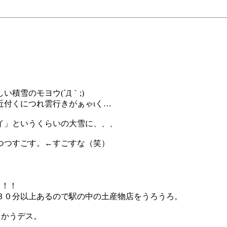
積雪のモヨウ(´Д｀;)
近付くにつれ雲行きがぁゃιく…
イ」というくらいの大雪に、、、
つつすごす。←すごすな（笑）
イ！！
３０分以上あるので駅の中の土産物店をうろうろ。
向かうデス。