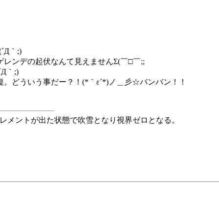
´Д｀;)
ンデの起伏なんて見えませんΣ(￣□￣;;
｀;)
どういう事だー？！(*｀ε´*)ノ＿彡☆バンバン！！
スエレメントが出た状態で吹雪となり視界ゼロとなる。