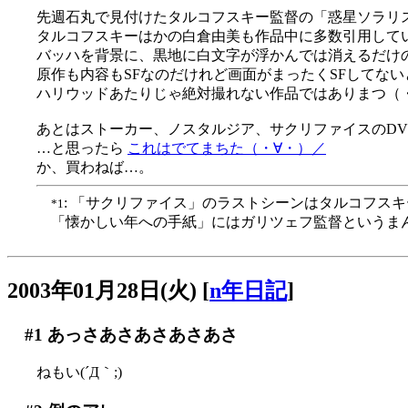
先週石丸で見付けたタルコフスキー監督の「惑星ソラリ
タルコフスキーはかの白倉由美も作品中に多数引用して
バッハを背景に、黒地に白文字が浮かんでは消えるだけ
原作も内容もSFなのだけれど画面がまったくSFしてな
ハリウッドあたりじゃ絶対撮れない作品ではありまつ（
あとはストーカー、ノスタルジア、サクリファイスのDVD化
…と思ったら
これはでてまちた（・∀・）／
か、買わねば…。
: 「サクリファイス」のラストシーンはタルコフス
*1
「懐かしい年への手紙」にはガリツェフ監督というま
2003年01月28日(火)
[
n年日記
]
#1
あっさあさあさあさあさ
ねもい(´Д｀;)