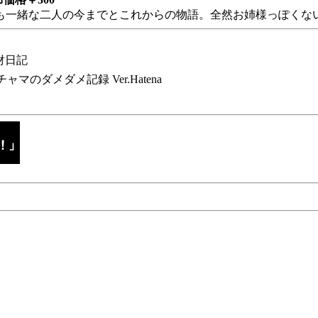
も一緒な二人の今までとこれからの物語。全然お姉様っぽくない
財日記
チャマのダメダメ記録 Ver.Hatena