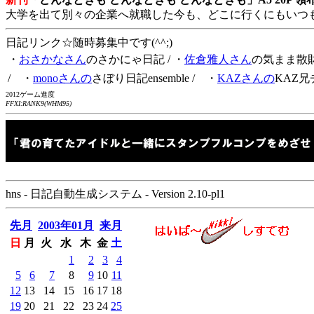
大学を出て別々の企業へ就職した今も、どこに行くにもいつ
日記リンク☆随時募集中です(^^;)
・
おさかなさん
のさかにゃ日記
/ ・
佐倉雅人さん
の気まま散
/ ・
monoさんの
さぼり日記ensemble
/ ・
KAZさんの
KAZ兄
2012ゲーム進度
FFXI:RANK9(WHM95)
hns - 日記自動生成システム - Version 2.10-pl1
先月
2003年01月
来月
日
月
火
水
木
金
土
1
2
3
4
5
6
7
8
9
10
11
12
13
14
15
16
17
18
19
20
21
22
23
24
25