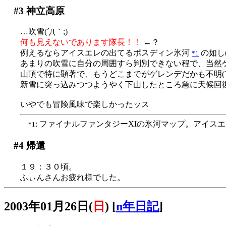
#3
神立高原
…吹雪(´Д｀;)
何も見えないであります隊長！！
←？
例えるならアイスエレの出てるポスディン氷河
の如し(
*1
あまりの吹雪に自分の周囲すら判別できない程で、当然ゲレ
山頂で特に顕著で、もうどこまでがゲレンデだかも不明(´Д
新雪に突っ込みつつようやく下山したところ急に天候回復。
いやでも冒険風味で楽しかったッス
: ファイナルファンタジーXIの氷河マップ。アイ
*1
#4
帰還
１９：３０頃。
ふぃんさんお疲れ様でした。
2003年01月26日(
日
)
[
n年日記
]