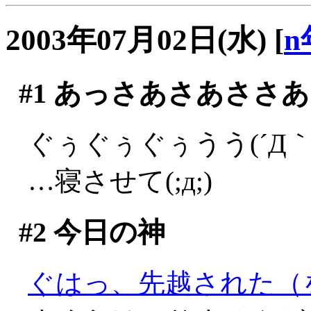
2003年07月02日(水)
[
n
#1
あっさあさあささあ
ぐぅぐぅぐぅうう(´Д｀;
…寝させて(;д;)
#2
今日の神
ぐはっ、先越された（