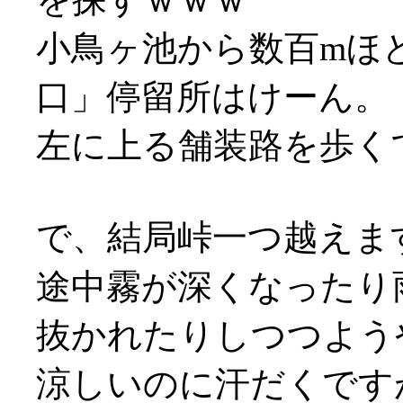
小鳥ヶ池から数百mほ
口」停留所はけーん。
左に上る舗装路を歩く
で、結局峠一つ越えま
途中霧が深くなったり
抜かれたりしつつよう
涼しいのに汗だくですが何