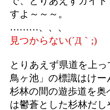
で、とりあえずガイド
すよ～～～。
………、、、
見つからない(´Д｀;)
とりあえず県道を上っ
鳥ヶ池」の標識はけー
杉林の間の遊歩道を奥
は鬱蒼とした杉林だし