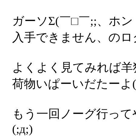
ガーソΣ(￣□￣;;、
入手できません、のロ
よくよく見てみれば羊
荷物いぱーいだたーよ(´
もう一回ノーグ行って
(;д;)