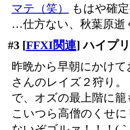
マテ（笑）
もはや確定事
…仕方ない、秋葉原逝
#3
[
FFXI関連
] ハイ
昨晩から早朝にかけて
さんのレイズ２狩り。
で、オズの最上階に籠
こいつら高僧のくせに
ないぞゴルァ！！！(｀Д