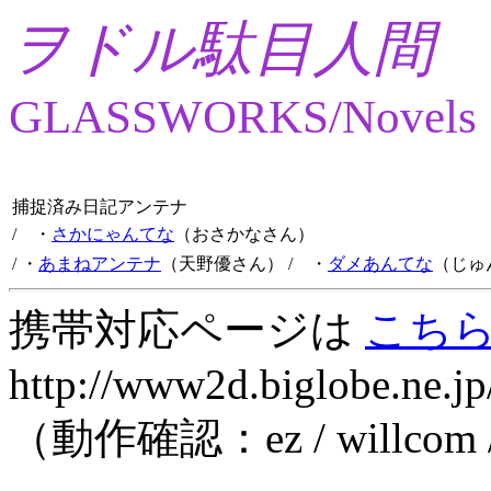
ヲドル駄目人間
GLASSWORKS/Novels
捕捉済み日記アンテナ
/ ・
さかにゃんてな
（おさかなさん）
/ ・
あまねアンテナ
（天野優さん）
/ ・
ダメあんてな
（じゅ
携帯対応ページは
こち
http://www2d.biglobe.ne.jp
（動作確認：ez / willcom 