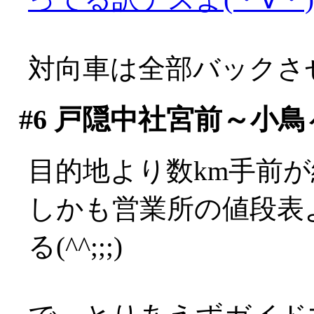
対向車は全部バックさ
#6
戸隠中社宮前～小鳥
目的地より数km手前が終
しかも営業所の値段表
る(^^;;;)