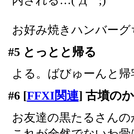
内される…(´Д｀;)
お好み焼きハンバーグち
#5
とっとと帰る
よる。ばびゅーんと帰
#6
[
FFXI関連
] 古墳の
お友達の黒たるさんの
これが全然でないわ骨