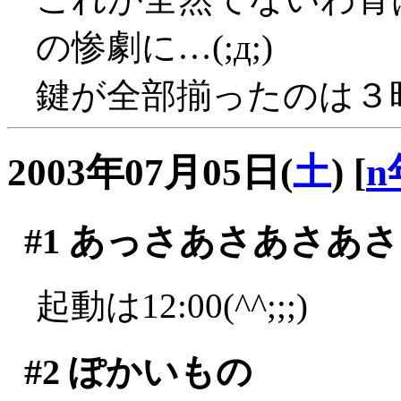
の惨劇に…(;д;)
鍵が全部揃ったのは３
2003年07月05日(
土
)
[
n
#1
あっさあさあさあさ
起動は12:00(^^;;;)
#2
ぽかいもの