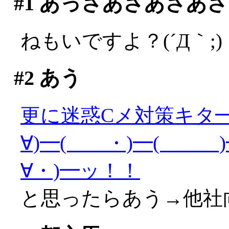
#1
あっさあさあさあさ
ねもいですよ？(´Д｀;)
#2
あう
更に迷惑Cメ対策キタ━(
∀)━( ・)━( )━
∀・)━ッ！！
と思ったらあう→他社向け