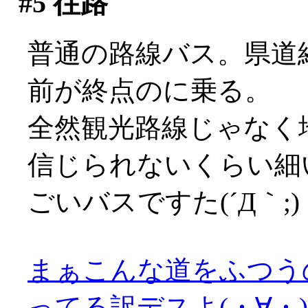
#5
往路
普通の路線バス。県道
前が終点のに乗る。
全然観光路線じゃなく
信じられないくらい細
ごいバスですた(´Д｀;)
まぁこんな道をふつう
ってる訳デスよ(・∀・