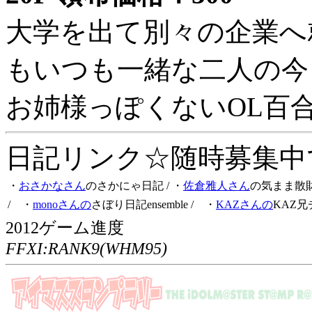
大学を出て別々の企業へ
もいつも一緒な二人の今
お姉様っぽくないOL百
日記リンク☆随時募集中です
・
おさかなさん
のさかにゃ日記
/ ・
佐倉雅人さん
の気まま散
/ ・
monoさんの
さぼり日記ensemble
/ ・
KAZさんの
KAZ兄
2012ゲーム進度
FFXI:RANK9(WHM95)