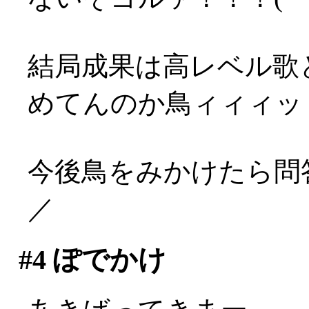
結局成果は高レベル歌
めてんのか鳥ィィィッ
今後鳥をみかけたら問答
／
#4
ぽでかけ