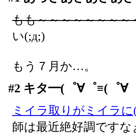
もも～～～～～～～～
い(;д;)
もう７月か…。
#2
キタ━(゜∀゜≡(゜∀゜≡
ミイラ取りがミイラに(^^;
師は最近絶好調ですなぁ(