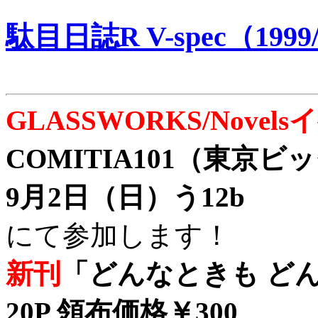
駄目日誌R V-spec（1999/
GLASSWORKS/Nove
COMITIA101（東京
9月2日（日）う12b
にて参加します！
新刊
「どんなときも どん
20P 領布価格￥300