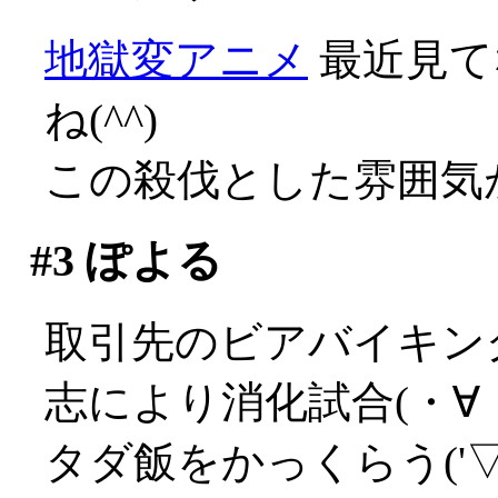
地獄変アニメ
最近見て
ね(^^)
この殺伐とした雰囲気が
#3
ぽよる
取引先のビアバイキン
志により消化試合(・∀
タダ飯をかっくらう('▽'