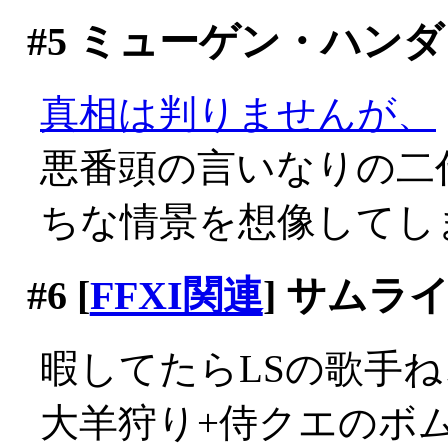
#5
ミューゲン・ハンダ
真相は判りませんが、
悪番頭の言いなりの二
ちな情景を想像してし
#6
[
FFXI関連
] サムラ
暇してたらLSの歌手ねこ
大羊狩り+侍クエのボ