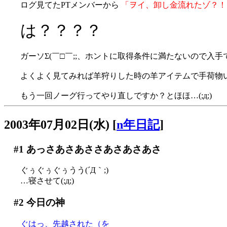
ログ見てたPTメンバーから
「ヲイ、卸し金流れたゾ？！
は？？？？
ガーソΣ(￣□￣;;、ホントに取得条件に満たないので入
よくよく見てみれば羊狩りした時の羊アイテムで手荷物いぱ
もう一回ノーグ行ってやり直しですか？とほほ…(;д;)
2003年07月02日(水)
[
n年日記
]
#1
あっさあさあささあさあさあさ
ぐぅぐぅぐぅうう(´Д｀;)
…寝させて(;д;)
#2
今日の神
ぐはっ、先越された（を