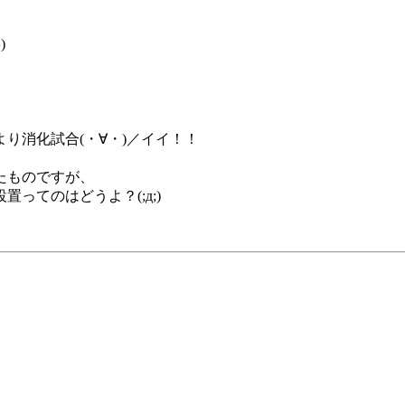
)
り消化試合(・∀・)／イイ！！
たものですが、
ってのはどうよ？(;д;)