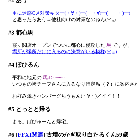
#2
あう
更に迷惑Cメ対策キタ━(・∀・)━( ・∀)━( ・)━(
と思ったらあう→他社向けの対策なのねん(^^;;)
#3
都心馬
霞ヶ関店オープンでついに都心に侵攻した
馬
ですが、
場所が場所だけに入るのに決意がいる模様(^^;;;)
#4
ぽひるん
平和に地元の
馬:D~~~~~
いつもの袴チーフさんに入るなり指定席（？）に案内される…
お好み焼きハンバーグちうもん(・∀・)／イイ！！
#5
とっとと帰る
よる。ばびゅーんと帰宅。
#6
[
FFXI関連
] 古墳のかぎ取り白たるくん59歳