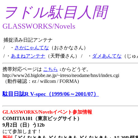
ヲドル駄目人間
GLASSWORKS/Novels
捕捉済み日記アンテナ
/ ・
さかにゃんてな
（おさかなさん）
/ ・
あまねアンテナ
（天野優さん）
/ ・
ダメあんてな
（じゅ
携帯対応ページは
こちら
↓からどうぞ。
http://www2d.biglobe.ne.jp/~irreso/neodame/hns/i/index.cgi
（動作確認：ez / willcom / FORMA)
駄目日誌R V-spec（1999/06～2001/07）
GLASSWORKS/Novelsイベント参加情報
COMITIA101（東京ビッグサイト）
9月2日（日）う12b
にて参加します！
新刊
「どんなときも どんなときも どんなときも」A5 20P 領布