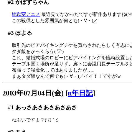
#2
かぼすちゃん
地獄変アニメ
最近見てなかったですが新作ありますね(^^
この殺伐とした雰囲気が何とも(・∀・)／
#3
ぽよる
取引先のビアバイキングチケを買わされたらしく有志によ
タダ飯をかっくらう('▽')
これ、結婚式場のロビーにビアバイキングを臨時設置し
テーブル置く場所が足りず、廊下に会議用長テーブルを設置
布張って誤魔化してはありましたが…。
まぁタダ飯なんで何でも(・∀・)／イイ！！ですがｗ
2003年07月04日(金)
[
n年日記
]
#1
あっさあさあさあさあさ
ねもいですよ？(´Д｀;)