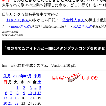
大学を出て別々の企業へ就職した今も、どこに行くにもいつ
日記リンク☆随時募集中です(^^;)
・
おさかなさん
のさかにゃ日記
/ ・
佐倉雅人さん
の気まま散
/ ・
monoさんの
さぼり日記ensemble
/ ・
KAZさんの
KAZ兄
2012ゲーム進度
FFXI:RANK9(WHM95)
hns - 日記自動生成システム - Version 2.10-pl1
先月
2003年07月
来月
日
月
火
水
木
金
土
1
2
3
4
5
6
7
8
9
10
11
12
13
14
15
16
17
18
19
20
21
22
23
24
25
26