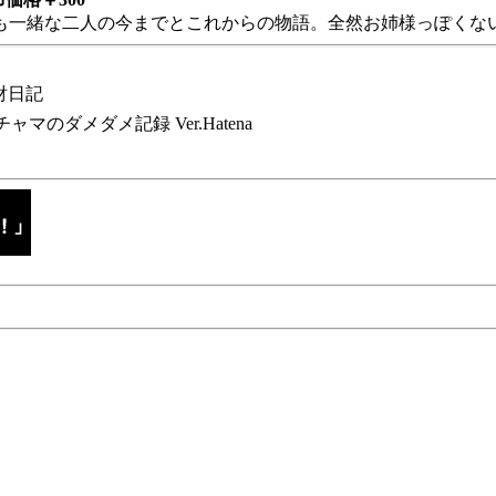
も一緒な二人の今までとこれからの物語。全然お姉様っぽくない
財日記
チャマのダメダメ記録 Ver.Hatena