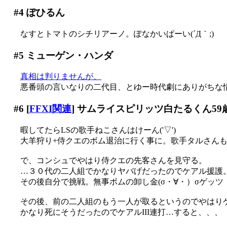
#4
ぽひるん
なすとトマトのシチリアーノ。ぽなかいぱーい(´Д｀;)
#5
ミューゲン・ハンダ
真相は判りませんが、
悪番頭の言いなりの二代目、とゆー時代劇にありがちな
#6
[
FFXI関連
] サムライスピリッツ白たるくん59
暇してたらLSの歌手ねこさんはけーん('▽')
大羊狩り+侍クエのボム退治に行く事に。歌手タルさん
で、コンシュでやはり侍クエの先客さんを見守る。
…３０代の二人組でかなりヤバげだったのでケアル援護
その後自分で挑戦。無事ボムの卸し金(σ・∀・）σゲッツ
その後、前の二人組のもう一人が取るというのでやはり
かなり死にそうだったのでケアルIII連打…すると、、、