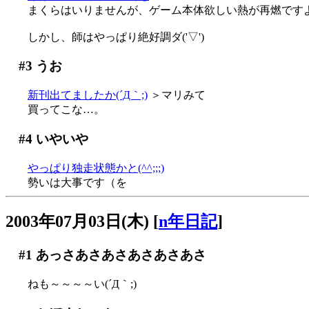
まくらはいりませんが、ゲーム本体欲しい熱が再燃です
しかし、師はやっぱり絶好調ダ('▽')
#3
うお
新刊出てましたか(´Д｀;)
＞マリみて
買ってこな…。
#4
いやいや
やっぱり独走状態かと(^^;;;)
勢いは大事です（を
2003年07月03日(木)
[
n年日記
]
#1
あっさあさあさあさあさあさ
ねも～～～～い(´Д｀;)