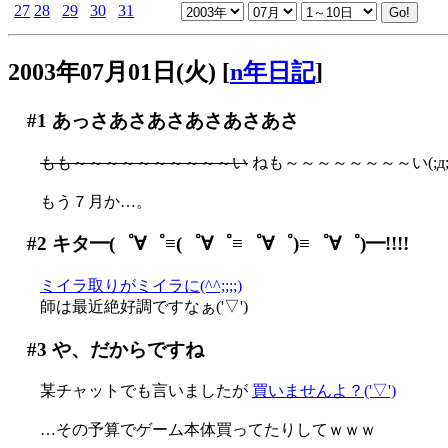
27
28
29
30
31
2003年07月01日(火)
[
n年日記
]
#1
あっさあさあさあさあさあさ
もも～～～～～～～～～～い
ねも～～～～～～～～い(;д;
もう７月か…。
#2
キタ━(゜∀゜≡(゜∀゜≡゜∀゜)≡゜∀゜)━!!!!
ミイラ取りがミイラに(^^;;;;)
師は最近絶好調ですなぁ('▽')
#3
や、だからですね
某チャットでも言いましたが
買いませんよ？('▽')
…その予算でゲーム本体買ってたりしてｗｗｗ