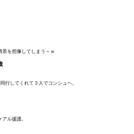
情景を想像してしまう～ｗ
歳
も同行してくれて３人でコンシュヘ。
。
ケアル援護。