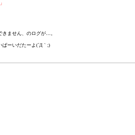
」
手できません、のログが…。
ーいだたーよ(´Д｀;)