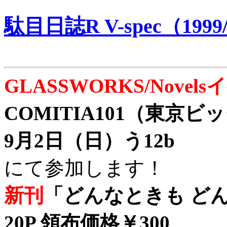
駄目日誌R V-spec（1999/
GLASSWORKS/Nove
COMITIA101（東京
9月2日（日）う12b
にて参加します！
新刊
「どんなときも どん
20P 領布価格￥300