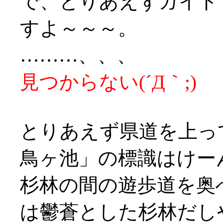
で、とりあえずガイド
すよ～～～。
………、、、
見つからない(´Д｀;)
とりあえず県道を上っ
鳥ヶ池」の標識はけー
杉林の間の遊歩道を奥
は鬱蒼とした杉林だし