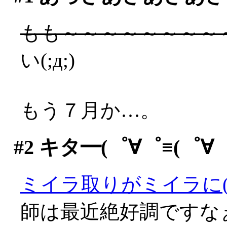
もも～～～～～～～～
い(;д;)
もう７月か…。
#2
キタ━(゜∀゜≡(゜∀゜≡
ミイラ取りがミイラに(^^;
師は最近絶好調ですなぁ(