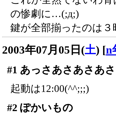
の惨劇に…(;д;)
鍵が全部揃ったのは３
2003年07月05日(
土
)
[
n
#1
あっさあさあさあさ
起動は12:00(^^;;;)
#2
ぽかいもの