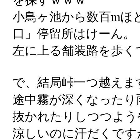
小鳥ヶ池から数百mほ
口」停留所はけーん。
左に上る舗装路を歩く
で、結局峠一つ越えま
途中霧が深くなったり
抜かれたりしつつよう
涼しいのに汗だくですが何