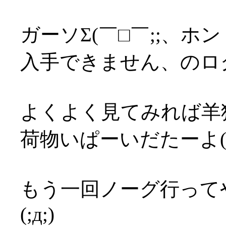
ガーソΣ(￣□￣;;、
入手できません、のロ
よくよく見てみれば羊
荷物いぱーいだたーよ(´
もう一回ノーグ行って
(;д;)