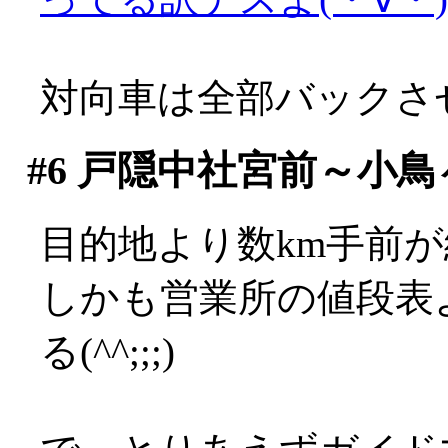
対向車は全部バックさ
#6
戸隠中社宮前～小鳥
目的地より数km手前が終
しかも営業所の値段表
る(^^;;;)