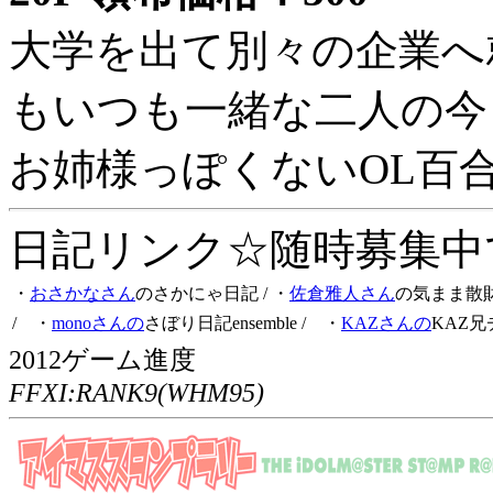
大学を出て別々の企業へ
もいつも一緒な二人の今
お姉様っぽくないOL百
日記リンク☆随時募集中です
・
おさかなさん
のさかにゃ日記
/ ・
佐倉雅人さん
の気まま散
/ ・
monoさんの
さぼり日記ensemble
/ ・
KAZさんの
KAZ兄
2012ゲーム進度
FFXI:RANK9(WHM95)