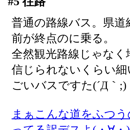
#5
往路
普通の路線バス。県道
前が終点のに乗る。
全然観光路線じゃなく
信じられないくらい細
ごいバスですた(´Д｀;)
まぁこんな道をふつう
ってる訳デスよ(・∀・