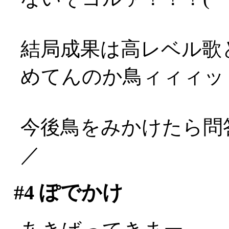
結局成果は高レベル歌
めてんのか鳥ィィィッ
今後鳥をみかけたら問答
／
#4
ぽでかけ