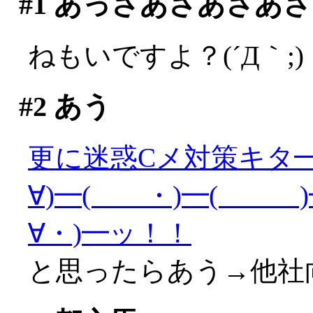
#1
あっさあさあさあさ
ねもいですよ？(´Д｀;)
#2
あう
更に迷惑Cメ対策キタ━(
∀)━( ・)━( )━
∀・)━ッ！！
と思ったらあう→他社向け