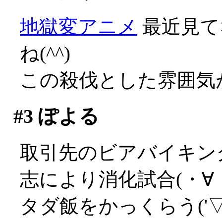
地獄変アニメ
最近見て
ね(^^)
この殺伐とした雰囲気が
#3
ぽよる
取引先のビアバイキン
志により消化試合(・∀
タダ飯をかっくらう('▽'