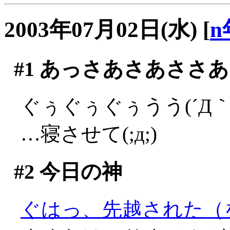
2003年07月02日(水)
[
n
#1
あっさあさあささあ
ぐぅぐぅぐぅうう(´Д｀;
…寝させて(;д;)
#2
今日の神
ぐはっ、先越された（