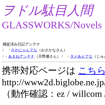
ヲドル駄目人間
GLASSWORKS/Novels
捕捉済み日記アンテナ
/ ・
さかにゃんてな
（おさかなさん）
/ ・
あまねアンテナ
（天野優さん）
/ ・
ダメあんてな
（じゅ
携帯対応ページは
こち
http://www2d.biglobe.ne.jp
（動作確認：ez / willcom 