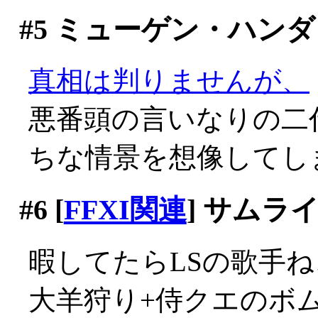
#5
ミューゲン・ハンダ
真相は判りませんが、
悪番頭の言いなりの二
ちな情景を想像してし
#6
[
FFXI関連
] サムラ
暇してたらLSの歌手ねこ
大羊狩り+侍クエのボ