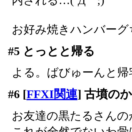
内される…(´Д｀;)
お好み焼きハンバーグち
#5
とっとと帰る
よる。ばびゅーんと帰
#6
[
FFXI関連
] 古墳の
お友達の黒たるさんの
これが全然でないわ骨