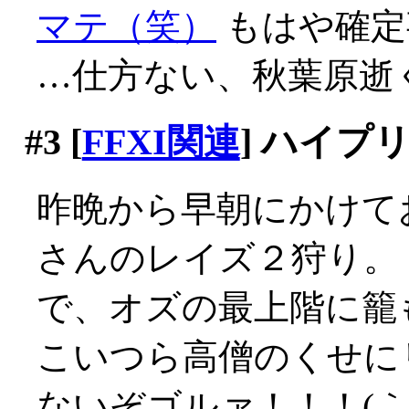
マテ（笑）
もはや確定事
…仕方ない、秋葉原逝
#3
[
FFXI関連
] ハイ
昨晩から早朝にかけて
さんのレイズ２狩り。
で、オズの最上階に籠
こいつら高僧のくせに
ないぞゴルァ！！！(｀Д