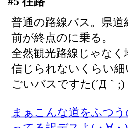
#5
往路
普通の路線バス。県道
前が終点のに乗る。
全然観光路線じゃなく
信じられないくらい細
ごいバスですた(´Д｀;)
まぁこんな道をふつう
ってる訳デスよ(・∀・