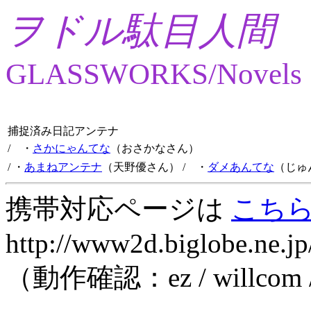
ヲドル駄目人間
GLASSWORKS/Novels
捕捉済み日記アンテナ
/ ・
さかにゃんてな
（おさかなさん）
/ ・
あまねアンテナ
（天野優さん）
/ ・
ダメあんてな
（じゅ
携帯対応ページは
こち
http://www2d.biglobe.ne.jp
（動作確認：ez / willcom 