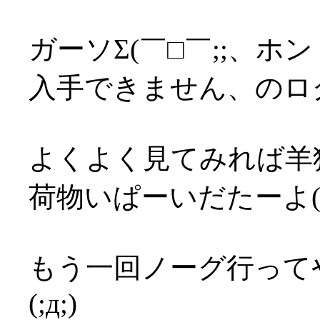
ガーソΣ(￣□￣;;、
入手できません、のロ
よくよく見てみれば羊
荷物いぱーいだたーよ(´
もう一回ノーグ行って
(;д;)