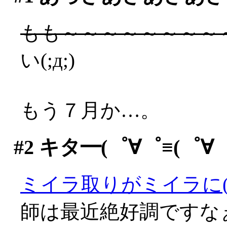
もも～～～～～～～～
い(;д;)
もう７月か…。
#2
キタ━(゜∀゜≡(゜∀゜≡
ミイラ取りがミイラに(^^;
師は最近絶好調ですなぁ(