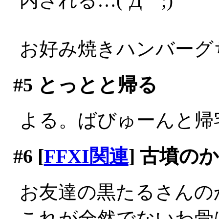
内される…(´Д｀;)
お好み焼きハンバーグち
#5
とっとと帰る
よる。ばびゅーんと帰
#6
[
FFXI関連
] 古墳の
お友達の黒たるさんの
これが全然でないわ骨