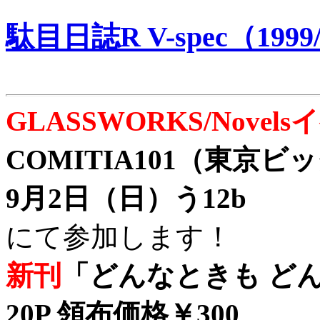
駄目日誌R V-spec（1999/
GLASSWORKS/Nove
COMITIA101（東京
9月2日（日）う12b
にて参加します！
新刊
「どんなときも どん
20P 領布価格￥300