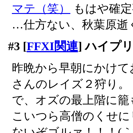
マテ（笑）
もはや確定事
…仕方ない、秋葉原逝
#3
[
FFXI関連
] ハイ
昨晩から早朝にかけて
さんのレイズ２狩り。
で、オズの最上階に籠
こいつら高僧のくせに
ないぞゴルァ！！！(｀Д