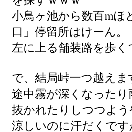
小鳥ヶ池から数百mほ
口」停留所はけーん。
左に上る舗装路を歩く
で、結局峠一つ越えま
途中霧が深くなったり
抜かれたりしつつよう
涼しいのに汗だくですが何