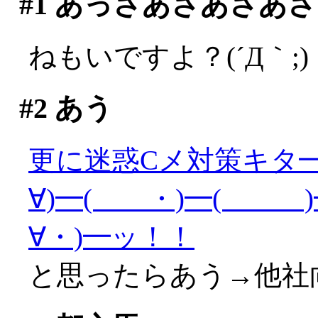
#1
あっさあさあさあさ
ねもいですよ？(´Д｀;)
#2
あう
更に迷惑Cメ対策キタ━(
∀)━( ・)━( )━
∀・)━ッ！！
と思ったらあう→他社向け