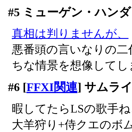
#5
ミューゲン・ハンダ
真相は判りませんが、
悪番頭の言いなりの二
ちな情景を想像してし
#6
[
FFXI関連
] サムラ
暇してたらLSの歌手ねこ
大羊狩り+侍クエのボ