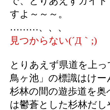
で、とりあえずガイド
すよ～～～。
………、、、
見つからない(´Д｀;)
とりあえず県道を上っ
鳥ヶ池」の標識はけー
杉林の間の遊歩道を奥
は鬱蒼とした杉林だし