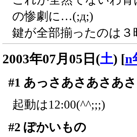
の惨劇に…(;д;)
鍵が全部揃ったのは３
2003年07月05日(
土
)
[
n
#1
あっさあさあさあさ
起動は12:00(^^;;;)
#2
ぽかいもの