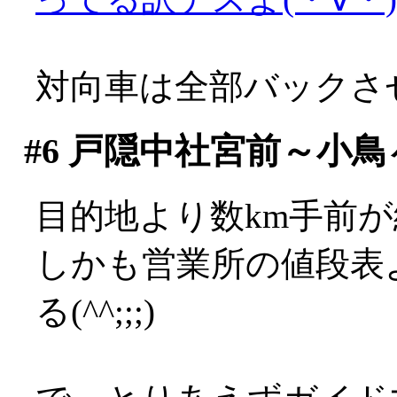
対向車は全部バックさ
#6
戸隠中社宮前～小鳥
目的地より数km手前が終
しかも営業所の値段表
る(^^;;;)