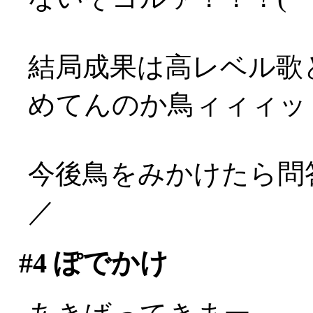
結局成果は高レベル歌
めてんのか鳥ィィィッ
今後鳥をみかけたら問答
／
#4
ぽでかけ