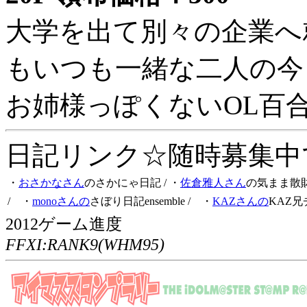
大学を出て別々の企業へ
もいつも一緒な二人の今
お姉様っぽくないOL百
日記リンク☆随時募集中です
・
おさかなさん
のさかにゃ日記
/ ・
佐倉雅人さん
の気まま散
/ ・
monoさんの
さぼり日記ensemble
/ ・
KAZさんの
KAZ兄
2012ゲーム進度
FFXI:RANK9(WHM95)