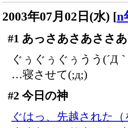
2003年07月02日(水)
[
n
#1
あっさあさあささあ
ぐぅぐぅぐぅうう(´Д｀;
…寝させて(;д;)
#2
今日の神
ぐはっ、先越された（