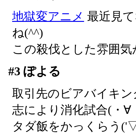
地獄変アニメ
最近見て
ね(^^)
この殺伐とした雰囲気が
#3
ぽよる
取引先のビアバイキン
志により消化試合(・∀
タダ飯をかっくらう('▽'