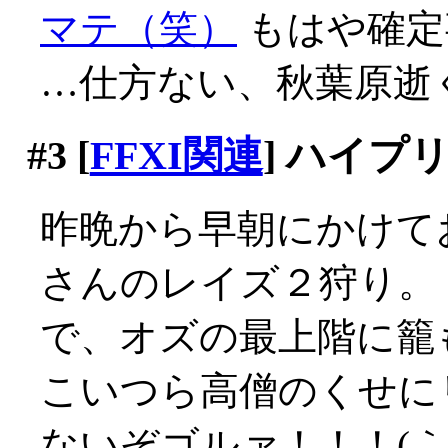
マテ（笑）
もはや確定事
…仕方ない、秋葉原逝
#3
[
FFXI関連
] ハイ
昨晩から早朝にかけて
さんのレイズ２狩り。
で、オズの最上階に籠
こいつら高僧のくせに
ないぞゴルァ！！！(｀Д