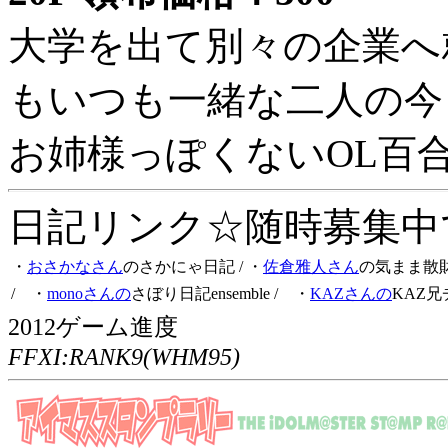
大学を出て別々の企業へ
もいつも一緒な二人の今
お姉様っぽくないOL百
日記リンク☆随時募集中です
・
おさかなさん
のさかにゃ日記
/ ・
佐倉雅人さん
の気まま散
/ ・
monoさんの
さぼり日記ensemble
/ ・
KAZさんの
KAZ兄
2012ゲーム進度
FFXI:RANK9(WHM95)