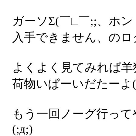
ガーソΣ(￣□￣;;、
入手できません、のロ
よくよく見てみれば羊
荷物いぱーいだたーよ(´
もう一回ノーグ行って
(;д;)