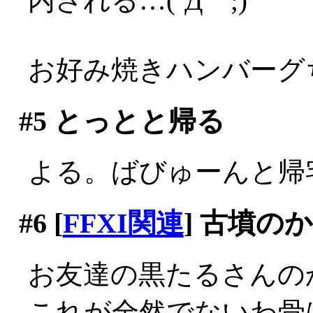
内される…(´Д｀;)
お好み焼きハンバーグち
#5
とっとと帰る
よる。ばびゅーんと帰
#6
[
FFXI関連
] 古墳の
お友達の黒たるさんの
これが全然でないわ骨