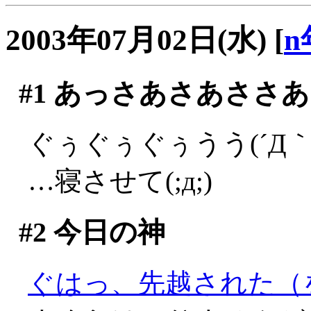
2003年07月02日(水)
[
n
#1
あっさあさあささあ
ぐぅぐぅぐぅうう(´Д｀;
…寝させて(;д;)
#2
今日の神
ぐはっ、先越された（