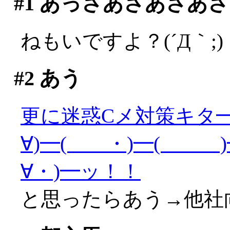
#1
あっさあさあさあさ
ねもいですよ？(´Д｀;)
#2
あう
更に迷惑Cメ対策キタ━(
∀)━( ・)━( )━
∀・)━ッ！！
と思ったらあう→他社向け