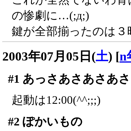
の惨劇に…(;д;)
鍵が全部揃ったのは３
2003年07月05日(
土
)
[
n
#1
あっさあさあさあさ
起動は12:00(^^;;;)
#2
ぽかいもの