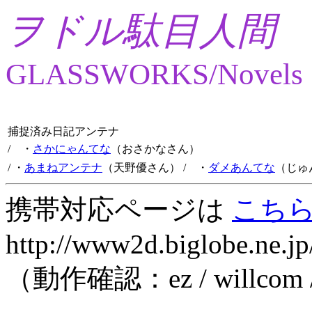
ヲドル駄目人間
GLASSWORKS/Novels
捕捉済み日記アンテナ
/ ・
さかにゃんてな
（おさかなさん）
/ ・
あまねアンテナ
（天野優さん）
/ ・
ダメあんてな
（じゅ
携帯対応ページは
こち
http://www2d.biglobe.ne.jp
（動作確認：ez / willcom 