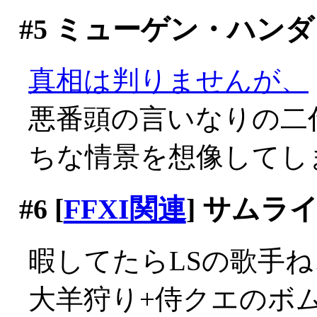
#5
ミューゲン・ハンダ
真相は判りませんが、
悪番頭の言いなりの二
ちな情景を想像してし
#6
[
FFXI関連
] サムラ
暇してたらLSの歌手ねこ
大羊狩り+侍クエのボ