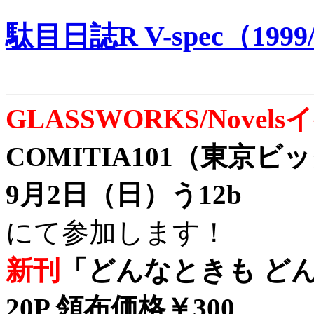
駄目日誌R V-spec（1999/
GLASSWORKS/Nove
COMITIA101（東京
9月2日（日）う12b
にて参加します！
新刊
「どんなときも どん
20P 領布価格￥300