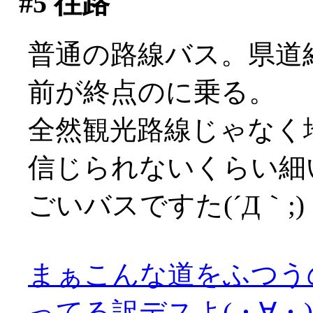
#5
往路
普通の路線バス。県道
前が終点のに乗る。
全然観光路線じゃなく
信じられないくらい細
ごいバスですた(´Д｀;)
まぁこんな道をふつう
ってる訳デスよ(・∀・