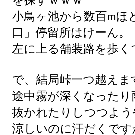
小鳥ヶ池から数百mほ
口」停留所はけーん。
左に上る舗装路を歩く
で、結局峠一つ越えま
途中霧が深くなったり
抜かれたりしつつよう
涼しいのに汗だくですが何