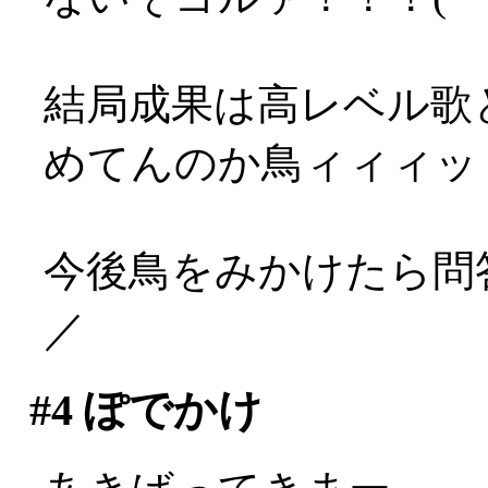
結局成果は高レベル歌
めてんのか鳥ィィィッ
今後鳥をみかけたら問答
／
#4
ぽでかけ