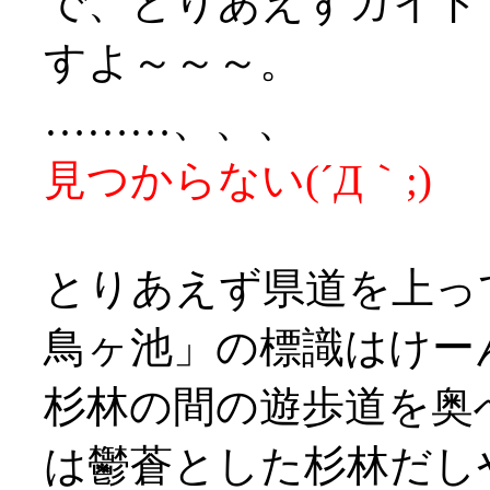
で、とりあえずガイド
すよ～～～。
………、、、
見つからない(´Д｀;)
とりあえず県道を上っ
鳥ヶ池」の標識はけー
杉林の間の遊歩道を奥
は鬱蒼とした杉林だし