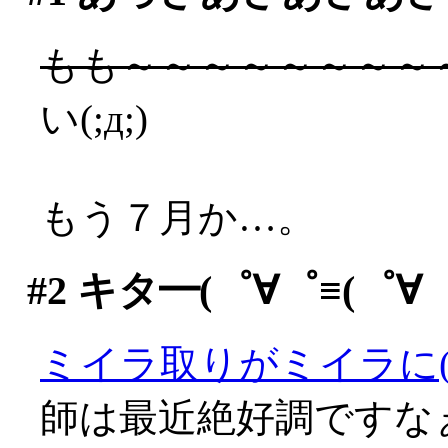
もも～～～～～～～～
い(;д;)
もう７月か…。
#2
キタ━(゜∀゜≡(゜∀゜≡
ミイラ取りがミイラに(^^;
師は最近絶好調ですなぁ(