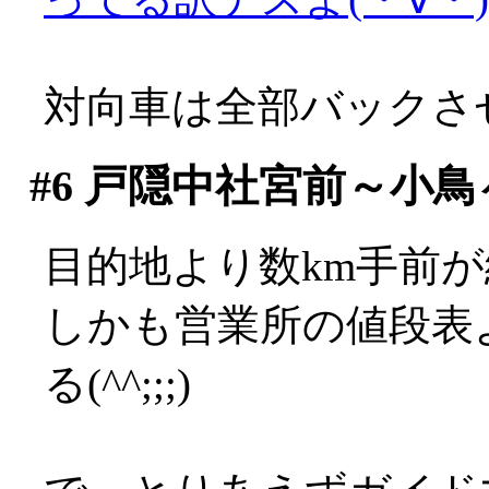
対向車は全部バックさ
#6
戸隠中社宮前～小鳥
目的地より数km手前が終
しかも営業所の値段表
る(^^;;;)