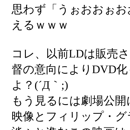
思わず「うぉおおぉお
えるｗｗｗ
コレ、以前LDは販売
督の意向によりDVD
よ？(´Д｀;)
もう見るには劇場公開に
映像とフィリップ・グ