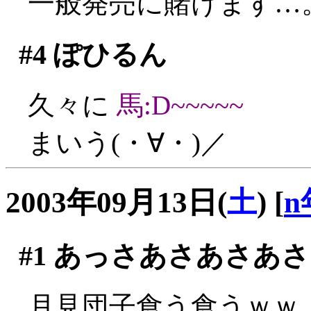
一般発売に賭けます…
#4
ぽひるん
久々に
馬:D~~~~~
まいう(・∀・)／
2003年09月13日(
土
)
[
n
#1
あっさあさあさあさ
月見団子食う食うｗｗ