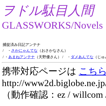
ヲドル駄目人間
GLASSWORKS/Novels
捕捉済み日記アンテナ
/ ・
さかにゃんてな
（おさかなさん）
/ ・
あまねアンテナ
（天野優さん）
/ ・
ダメあんてな
（じゅ
携帯対応ページは
こち
http://www2d.biglobe.ne.jp
（動作確認：ez / willcom 