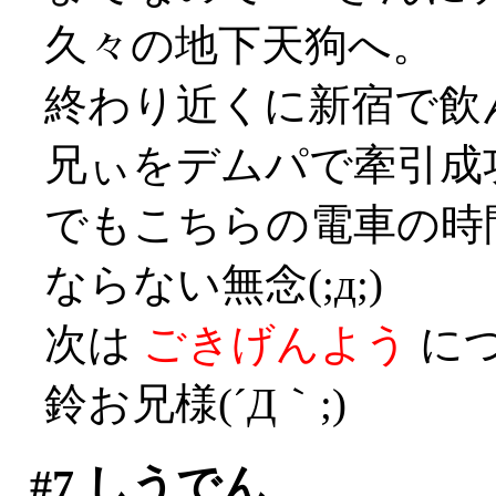
久々の地下天狗へ。
終わり近くに新宿で飲
兄ぃをデムパで牽引成
でもこちらの電車の時
ならない無念(;д;)
次は
ごきげんよう
に
鈴お兄様(´Д｀;)
#7
しうでん