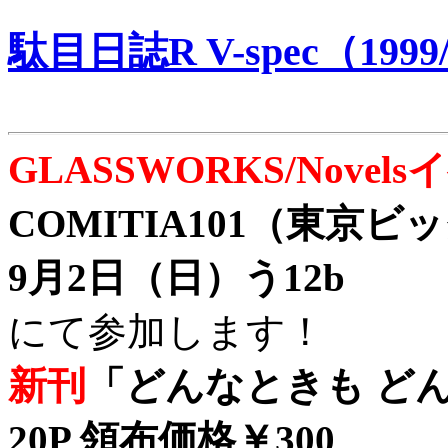
駄目日誌R V-spec（1999/
GLASSWORKS/Nove
COMITIA101（東京
9月2日（日）う12b
にて参加します！
新刊
「どんなときも どん
20P 領布価格￥300