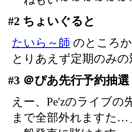
#2
ちょいぐると
たいら～師
のところ
とりあえず定期のみの
#3
＠ぴあ先行予約抽選
えー、Pe'zのライブ
まで全部外れますた…＿