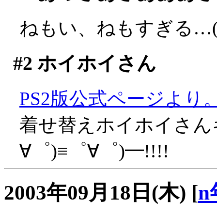
ねもい、ねもすぎる…(;д
#2
ホイホイさん
PS2版公式ページより
着せ替えホイホイさんキ
∀゜)≡゜∀゜)━!!!!
2003年09月18日(木)
[
n