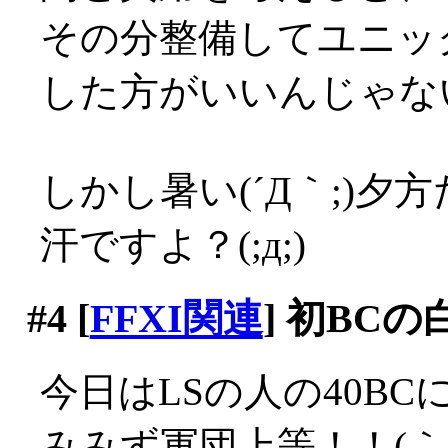
その分整備してユニッ
した方がいいんじゃな
しかし暑い(´Д｀;)
汗ですよ？(;д;)
#4
[
FFXI関連
] 初BC
今日はLSの人の40B
みみず軍団上等！！(｀Д