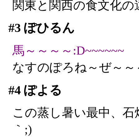
関東と関西の食文化の違い
#3
ぽひるん
馬～～～～:D~~~~~~
なすのぽろね～ぜ～～
#4
ぽよる
この蒸し暑い最中、石焼
｀;)