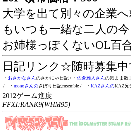
大学を出て別々の企業へ
もいつも一緒な二人の今
お姉様っぽくないOL百
日記リンク☆随時募集中です
・
おさかなさん
のさかにゃ日記
/ ・
佐倉雅人さん
の気まま散
/ ・
monoさんの
さぼり日記ensemble
/ ・
KAZさんの
KAZ兄
2012ゲーム進度
FFXI:RANK9(WHM95)