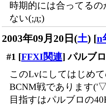
時期的には合ってるの
ない(;д;)
2003年09月20日(
土
)
[
n
#1
[
FFXI関連
] パルブ
このLvにしてはじめ
BCNM戦であります('▽'
目指すはパルブロの40