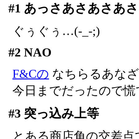
#1
あっさあさあさあさ
ぐぅぐぅ…(-_-;)
#2
NAO
F&Cの
なちらるあなざ
今日までだったので慌
#3
突っ込み上等
とある商店角の交差点