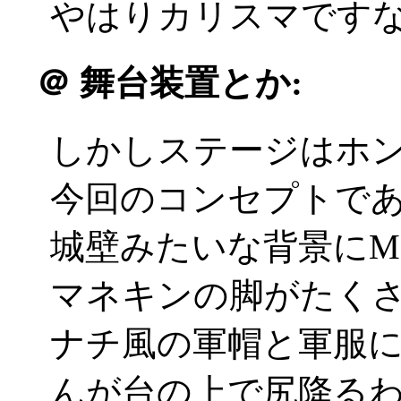
やはりカリスマですなあ(
＠
舞台装置とか:
しかしステージはホント
今回のコンセプトであ
城壁みたいな背景にM
マネキンの脚がたく
ナチ風の軍帽と軍服
んが台の上で尻降る