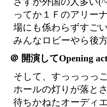
さすが外国の人多い(^^;
ってか１Ｆのアリー
場にも係わらずすごい前
みんなロビーやら後方で
＠
開演してOpening a
そして、すっっっっ
ホールの灯りが落と
待ちかねたオーディ