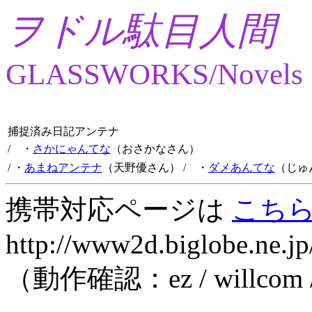
ヲドル駄目人間
GLASSWORKS/Novels
捕捉済み日記アンテナ
/ ・
さかにゃんてな
（おさかなさん）
/ ・
あまねアンテナ
（天野優さん）
/ ・
ダメあんてな
（じゅ
携帯対応ページは
こち
http://www2d.biglobe.ne.jp
（動作確認：ez / willcom 