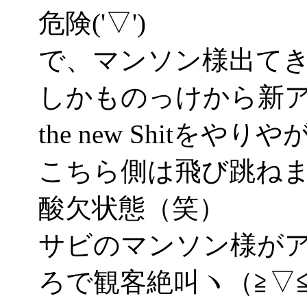
危険('▽')
で、マンソン様出て
しかものっけから新アル
the new Shitをや
こちら側は飛び跳ね
酸欠状態（笑）
サビのマンソン様が
ろで観客絶叫ヽ（≧▽