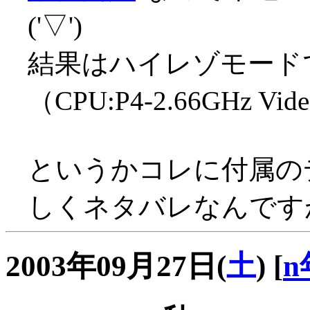
('▽')
結果はハイレゾモードで
（CPU:P4-2.66GHz Vi
というかコレに付属のデ
しくネタバレなんですが
2003年09月27日(
土
)
[
n