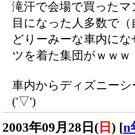
滝汗で会場で買ったマ
目になった人多数で（自分
どりーみーな車内にな
ツを着た集団がｗｗｗ
車内からディズニーシ
('▽')
2003年09月28日(
日
)
[
n