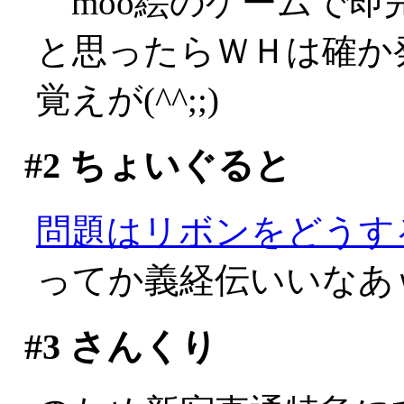
moo絵のゲームで即
と思ったらＷＨは確か
覚えが(^^;;)
#2
ちょいぐると
問題はリボンをどうするか
ってか義経伝いいなあ
#3
さんくり