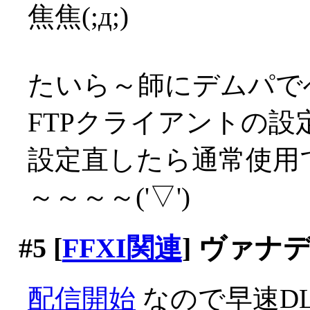
焦焦(;д;)
たいら～師にデムパで
FTPクライアントの設定
設定直したら通常使用
～～～～('▽')
#5
[
FFXI関連
] ヴァナ
配信開始
なので早速D