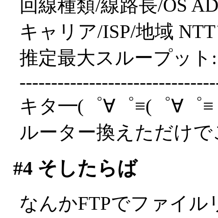
回線種類/線路長/OS ADSL/
キャリア/ISP/地域 NTT
推定最大スループット: 6
-------------------------------
キタ━(゜∀゜≡(゜∀゜≡゜
ルーター換えただけで
#4
そしたらば
なんかFTPでファイ