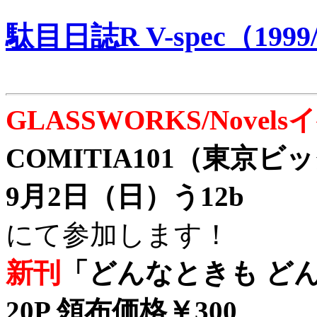
駄目日誌R V-spec（1999/
GLASSWORKS/Nove
COMITIA101（東京
9月2日（日）う12b
にて参加します！
新刊
「どんなときも どん
20P 領布価格￥300