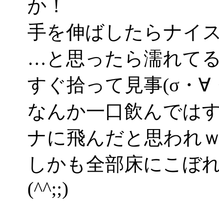
か！
手を伸ばしたらナイ
…と思ったら濡れてるの
すぐ拾って見事(σ・∀
なんか一口飲んでは
ナに飛んだと思われ
しかも全部床にこぼ
(^^;;)