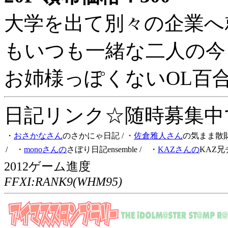
大学を出て別々の企業へ
もいつも一緒な二人の今
お姉様っぽくないOL百
日記リンク☆随時募集中です
・
おさかなさん
のさかにゃ日記
/ ・
佐倉雅人さん
の気まま散
/ ・
monoさんの
さぼり日記ensemble
/ ・
KAZさんの
KAZ兄
2012ゲーム進度
FFXI:RANK9(WHM95)