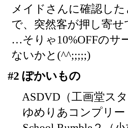
メイドさんに確認した
で、突然客が押し寄せ
…そりゃ10%OFFの
ないかと(^^;;;;;)
#2
ぽかいもの
ASDVD（工画堂ス
ゆめりあコンプリートガ
School Rumble