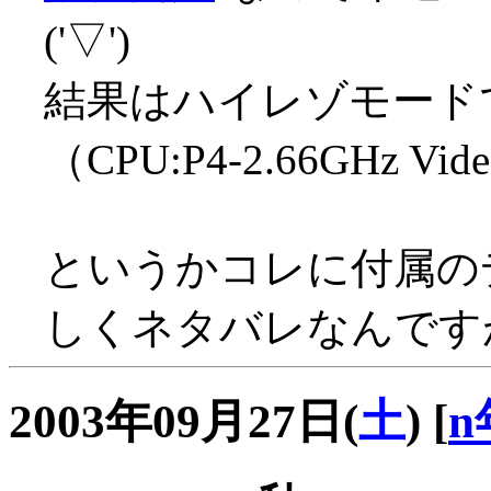
('▽')
結果はハイレゾモードで
（CPU:P4-2.66GHz Vi
というかコレに付属のデ
しくネタバレなんですが
2003年09月27日(
土
)
[
n