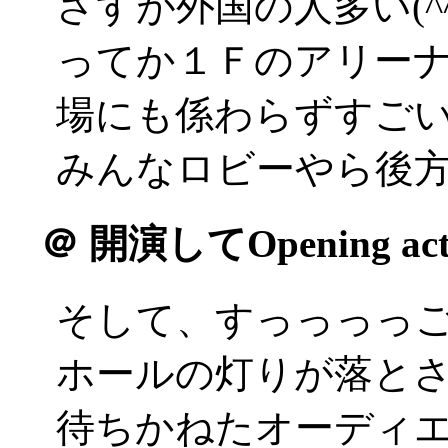
さすが外国の人多い(^^;
ってか１Ｆのアリー
場にも係わらずすごい前
みんなロビーやら後方で
＠
開演してOpening a
そして、すっっっっ
ホールの灯りが落と
待ちかねたオーディ