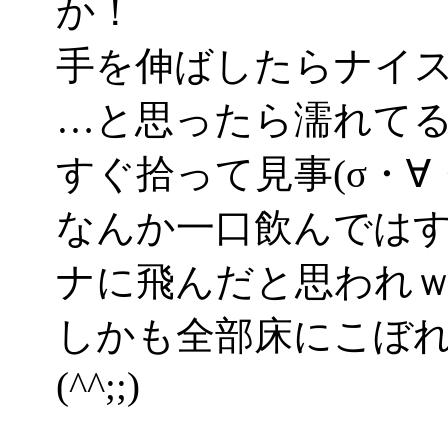
か！
手を伸ばしたらナイ
…と思ったら濡れてるの
すぐ拾って見事(σ・∀
なんか一口飲んでは
ナに飛んだと思われ
しかも全部床にこぼ
(^^;;)