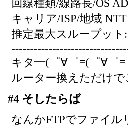
回線種類/線路長/OS ADSL/
キャリア/ISP/地域 NTT
推定最大スループット: 6
-------------------------------
キタ━(゜∀゜≡(゜∀゜≡゜
ルーター換えただけで
#4
そしたらば
なんかFTPでファイ