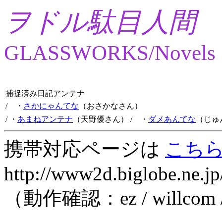
ヲドル駄目人間
GLASSWORKS/Novels
捕捉済み日記アンテナ
/ ・
さかにゃんてな
（おさかなさん）
/ ・
あまねアンテナ
（天野優さん）
/ ・
ダメあんてな
（じゅ
携帯対応ページは
こち
http://www2d.biglobe.ne.jp
（動作確認：ez / willcom 