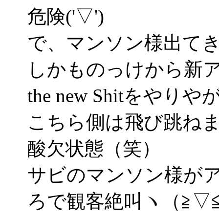
危険('▽')
で、マンソン様出て
しかものっけから新アル
the new Shitをや
こちら側は飛び跳ね
酸欠状態（笑）
サビのマンソン様が
ろで観客絶叫ヽ（≧▽