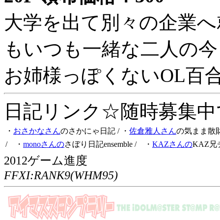
大学を出て別々の企業へ
もいつも一緒な二人の今
お姉様っぽくないOL百
日記リンク☆随時募集中です
・
おさかなさん
のさかにゃ日記
/ ・
佐倉雅人さん
の気まま散
/ ・
monoさんの
さぼり日記ensemble
/ ・
KAZさんの
KAZ兄
2012ゲーム進度
FFXI:RANK9(WHM95)