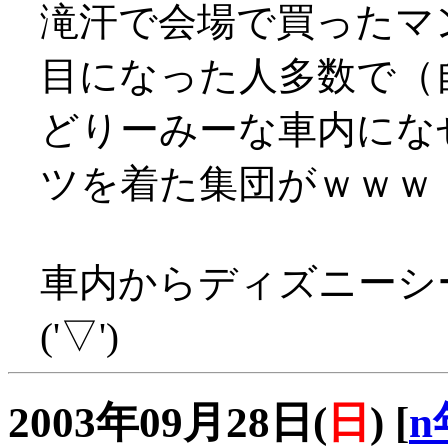
滝汗で会場で買ったマ
目になった人多数で（自分
どりーみーな車内にな
ツを着た集団がｗｗｗ
車内からディズニーシ
('▽')
2003年09月28日(
日
)
[
n