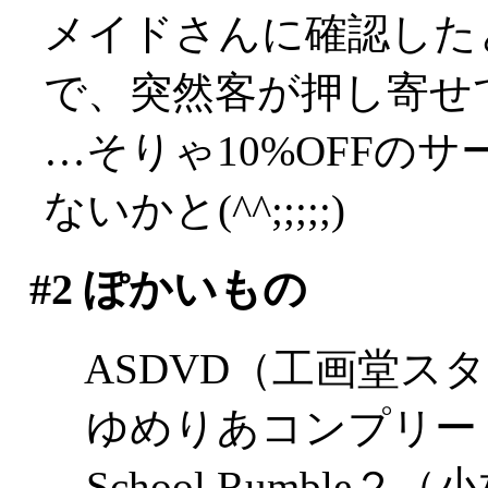
メイドさんに確認した
で、突然客が押し寄せ
…そりゃ10%OFFの
ないかと(^^;;;;;)
#2
ぽかいもの
ASDVD（工画堂ス
ゆめりあコンプリートガ
School Rumble