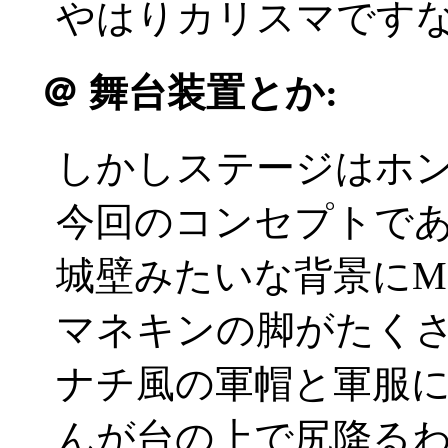
やはりカリスマですなあ(
＠
舞台装置とか:
しかしステージはホント
今回のコンセプトであ
城壁みたいな背景にM
マネキンの脚がたく
ナチ風の軍帽と軍服
んが台の上で尻降る