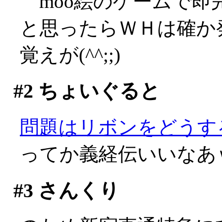
moo絵のゲームで即
と思ったらＷＨは確か
覚えが(^^;;)
#2
ちょいぐると
問題はリボンをどうするか
ってか義経伝いいなあ
#3
さんくり