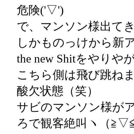
危険('▽')
で、マンソン様出て
しかものっけから新アル
the new Shitをや
こちら側は飛び跳ね
酸欠状態（笑）
サビのマンソン様が
ろで観客絶叫ヽ（≧▽