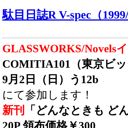
駄目日誌R V-spec（1999/
GLASSWORKS/Nove
COMITIA101（東京
9月2日（日）う12b
にて参加します！
新刊
「どんなときも どん
20P 領布価格￥300