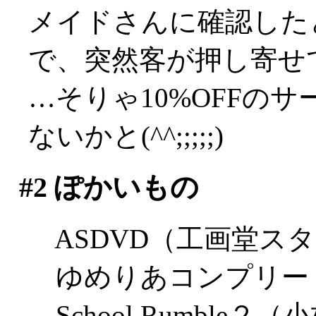
メイドさんに確認した
で、突然客が押し寄せ
…そりゃ10%OFFの
ないかと(^^;;;;;)
#2
ぽかいもの
ASDVD（工画堂ス
ゆめりあコンプリートガ
School Rumble