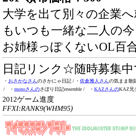
大学を出て別々の企業へ
もいつも一緒な二人の今
お姉様っぽくないOL百
日記リンク☆随時募集中です
・
おさかなさん
のさかにゃ日記
/ ・
佐倉雅人さん
の気まま散
/ ・
monoさんの
さぼり日記ensemble
/ ・
KAZさんの
KAZ兄
2012ゲーム進度
FFXI:RANK9(WHM95)