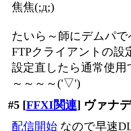
焦焦(;д;)
たいら～師にデムパで
FTPクライアントの設定
設定直したら通常使用
～～～～('▽')
#5
[
FFXI関連
] ヴァナ
配信開始
なので早速D