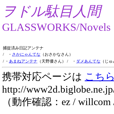
ヲドル駄目人間
GLASSWORKS/Novels
捕捉済み日記アンテナ
/ ・
さかにゃんてな
（おさかなさん）
/ ・
あまねアンテナ
（天野優さん）
/ ・
ダメあんてな
（じゅ
携帯対応ページは
こち
http://www2d.biglobe.ne.jp
（動作確認：ez / willcom 