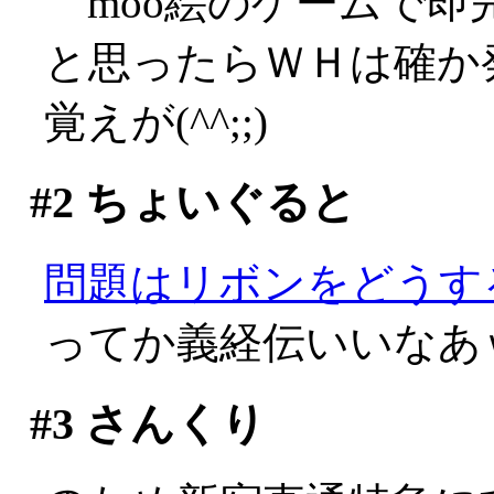
moo絵のゲームで即
と思ったらＷＨは確か
覚えが(^^;;)
#2
ちょいぐると
問題はリボンをどうするか
ってか義経伝いいなあ
#3
さんくり