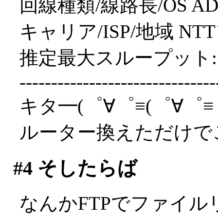
回線種類/線路長/OS ADSL/
キャリア/ISP/地域 NTT
推定最大スループット: 6
-------------------------------
キタ━(゜∀゜≡(゜∀゜≡゜
ルーター換えただけで
#4
そしたらば
なんかFTPでファイ