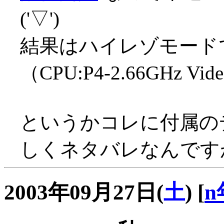
('▽')
結果はハイレゾモードで
（CPU:P4-2.66GHz Vi
というかコレに付属のデ
しくネタバレなんですが
2003年09月27日(
土
)
[
n