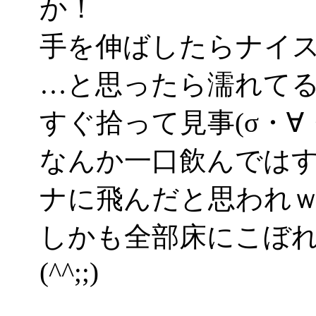
か！
手を伸ばしたらナイ
…と思ったら濡れてるの
すぐ拾って見事(σ・∀
なんか一口飲んでは
ナに飛んだと思われ
しかも全部床にこぼ
(^^;;)