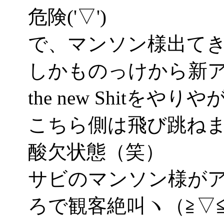
危険('▽')
で、マンソン様出て
しかものっけから新アル
the new Shitをや
こちら側は飛び跳ね
酸欠状態（笑）
サビのマンソン様が
ろで観客絶叫ヽ（≧▽