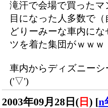
滝汗で会場で買ったマ
目になった人多数で（自分
どりーみーな車内にな
ツを着た集団がｗｗｗ
車内からディズニーシ
('▽')
2003年09月28日(
日
)
[
n