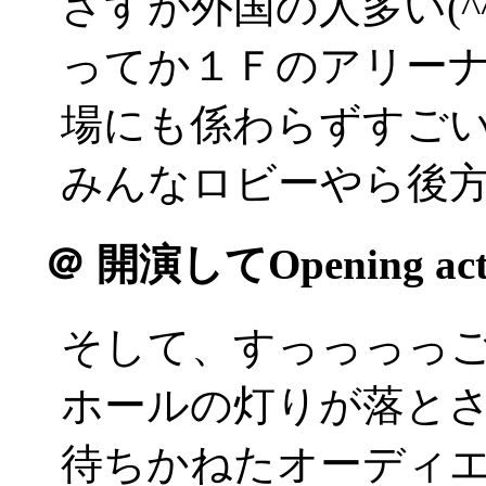
さすが外国の人多い(^^;
ってか１Ｆのアリー
場にも係わらずすごい前
みんなロビーやら後方で
＠
開演してOpening a
そして、すっっっっ
ホールの灯りが落と
待ちかねたオーディ