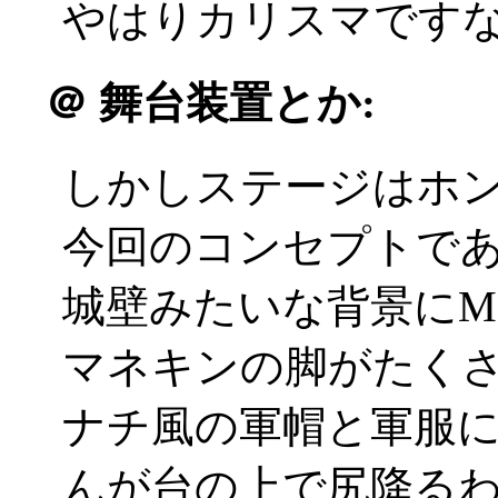
やはりカリスマですなあ(
＠
舞台装置とか:
しかしステージはホント
今回のコンセプトであ
城壁みたいな背景にM
マネキンの脚がたく
ナチ風の軍帽と軍服
んが台の上で尻降る