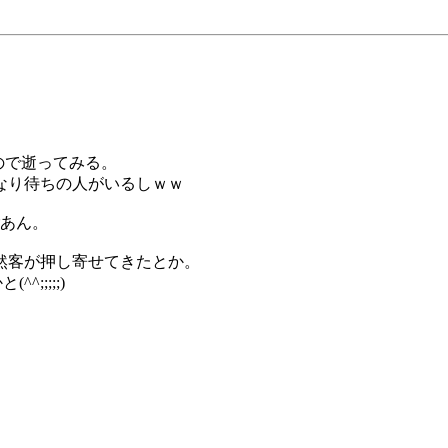
ので逝ってみる。
なり待ちの人がいるしｗｗ
あん。
然客が押し寄せてきたとか。
;;;;;)