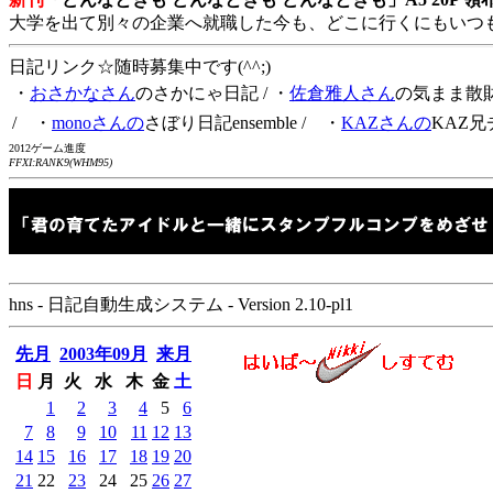
大学を出て別々の企業へ就職した今も、どこに行くにもいつ
日記リンク☆随時募集中です(^^;)
・
おさかなさん
のさかにゃ日記
/ ・
佐倉雅人さん
の気まま散
/ ・
monoさんの
さぼり日記ensemble
/ ・
KAZさんの
KAZ兄
2012ゲーム進度
FFXI:RANK9(WHM95)
hns - 日記自動生成システム - Version 2.10-pl1
先月
2003年09月
来月
日
月
火
水
木
金
土
1
2
3
4
5
6
7
8
9
10
11
12
13
14
15
16
17
18
19
20
21
22
23
24
25
26
27