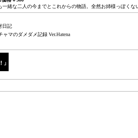
も一緒な二人の今までとこれからの物語。全然お姉様っぽくない
財日記
チャマのダメダメ記録 Ver.Hatena