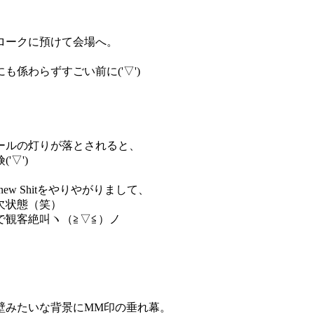
ロークに預けて会場へ。
係わらずすごい前に('▽')
ールの灯りが落とされると、
▽')
new Shitをやりやがりまして、
欠状態（笑）
観客絶叫ヽ（≧▽≦）ノ
城壁みたいな背景にMM印の垂れ幕。