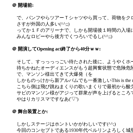
＠
開場前:
で、パンフやらツアーＴシャツやら買って、荷物をク
さすが外国の人多い(^^;;)
ってか１Ｆのアリーナで、しかも開場後１時間の入場にも
みんなロビーやら後方でくつろいでるし(^^;;)
＠
開演してOpening act終了から40分ｗｗ:
そして、すっっっっごい待たされた後に、ようやくホ
待ちかねたオーディエンスがもう超興奮状態で危険危険('
で、マンソン様出てきて大爆発（を
しかものっけから新アルバムでも一番激しいThis is the 
こちら側は飛び跳ねまくりの歌いまくりで最初から酸
サビのマンソン様がアジって群衆が声を上げるところで
やはりカリスマですなあ('▽')
＠
舞台装置とか:
しかしステージはホントいかがわしいです(^^;)
今回のコンセプトである1930年代ベルリンよろしく