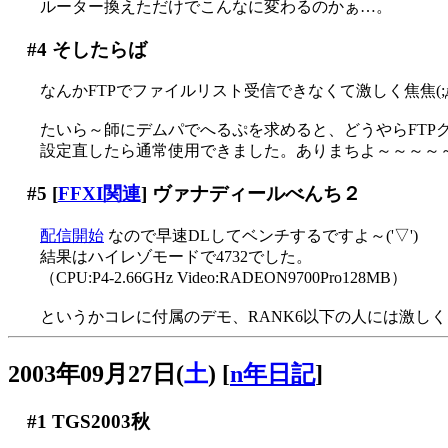
ルーター換えただけでこんなに変わるのかぁ…。
#4
そしたらば
なんかFTPでファイルリスト受信できなくて激しく焦焦(;д
たいら～師にデムパでへるぷを求めると、どうやらFTPクラ
設定直したら通常使用できました。ありまちよ～～～～～～(
#5
[
FFXI関連
] ヴァナディールべんち２
配信開始
なので早速DLしてベンチするですよ～('▽')
結果はハイレゾモードで4732でした。
（CPU:P4-2.66GHz Video:RADEON9700Pro128MB）
というかコレに付属のデモ、RANK6以下の人には激しくネ
2003年09月27日(
土
)
[
n年日記
]
#1
TGS2003秋