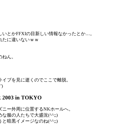
いとかFFXIの目新しい情報なかったとか…。
れたに違いないｗｗ
のねん。
ライブを見に逝くのでここで離脱。
)
 2003 in TOKYO
ズニー外周に位置するNKホールへ。
の人たちで大盛況(^^;;)
黒イメージなのね(^^;;)