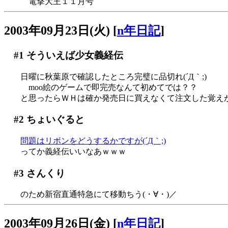
電撃大王１１月号
2003年09月23日(火)
[
n年日記
]
#1
そういえば少女義経伝
日曜に秋葉原で確認したところ完璧に品切れ(´Д｀;)
moo絵のゲームで即完売なんて初めてでは？？
と思ったらＷＨは確か発売日に買えなくて注文した覚えが(^^
#2
ちょいぐると
問題はリボンをどうするかですが(´Д｀;)
ってか義経伝いいなあｗｗｗ
#3
さんくり
のため新宿直通特急にて移動ちう(・∀・)／
2003年09月26日(金)
[
n年日記
]