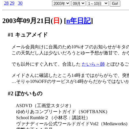
28
29
30
2003年09月21日(
日
)
[
n年日記
]
#1
キュアメイド
メール会員向けに台風のため10%オフのお知らせがキタ
この天気だし人は少ないだろうとゆー予想が激甘で、か
でも以外にすぐ入れて、合流した
たいら～師
とぽひるご
メイドさんに確認したところ14時まではがらがらで、突
…そりゃ10%OFFのサービスが14時からだからではないかと(^^
#2
ぽかいもの
ASDVD（工画堂スタジオ）
ゆめりあコンプリートガイド（SOFTBANK)
School Rumble２（小林尽：講談社）
ヴァナディール公式ワールドガイドVol2（Mediaworks)