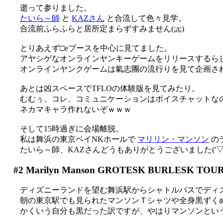
逝って参りました。
たいら～師
と
KAZさん
と合流して色々見学。
合流前ふらふらと居所定まらずすみません(;д;)
とりあえず□eブースを中心に見てました。
アヤシゲなオンラインヤンキーゲームをリリースするらし
オンラインヤンクゲームは氣志團の流行りを見て企画さ
あとは凶スペースでTFLOの体験版を見てみたり。
むむぅ、コレ、コミュニケーションはボイスチャットな
ネカマキャラ作れないぞｗｗｗ
そして15時過ぎに会場離脱。
私は舞浜の東京ベイNKホールで
マリリン・マンソン
の
たいら～師、KAZさんどうもありがとうございました('▽'
#2
Marilyn Manson GROTESK BURLESK TOUR
ディズニーランドを望む舞浜駅からシャトルバスでディ
朝の東京駅でも見られたマンソンＴシャツや全身黒ずくめな服
かくいう自分も黒だった訳ですが、やはりマンソンというと暗