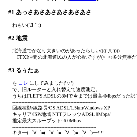
#1
あっさあさあさあさあさあさ
ねもい(´Д｀;)
#2
地震
北海道でかなり大きいのがあったらしい((((°Д°))))
FFXI仲間の北海道民の人が心配ですが(>_<)多分無事
#3
るぅたぁ
を
コレ
にしてみました('▽')
で、旧ルーターと入れ替えて速度測定。
うちはFLET'S ADSLの8Mで今までは最高4Mbpsだった
-------------------------------------------------------
回線種類/線路長/OS ADSL/1.5km/Windows XP
キャリア/ISP/地域 NTTフレッツADSL 8Mbps/
推定最大スループット: 6.0Mbps
-------------------------------------------------------
キタ━(゜∀゜≡(゜∀゜≡゜∀゜)≡゜∀゜)━!!!!