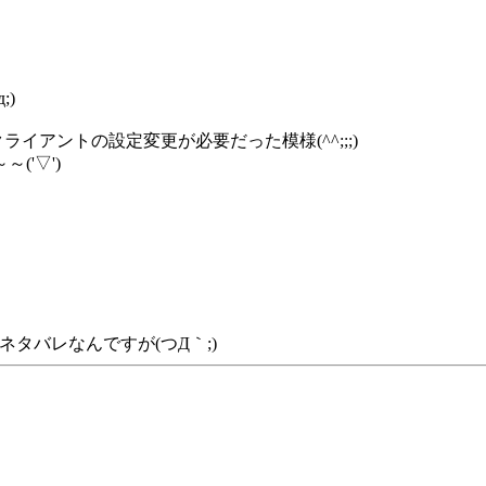
;)
イアントの設定変更が必要だった模様(^^;;;)
'▽')
タバレなんですが(つД｀;)