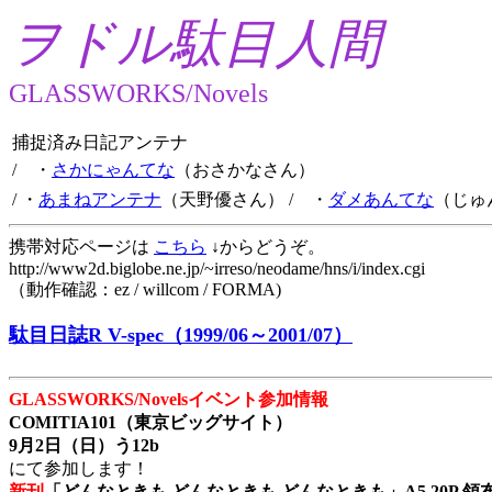
ヲドル駄目人間
GLASSWORKS/Novels
捕捉済み日記アンテナ
/ ・
さかにゃんてな
（おさかなさん）
/ ・
あまねアンテナ
（天野優さん）
/ ・
ダメあんてな
（じゅ
携帯対応ページは
こちら
↓からどうぞ。
http://www2d.biglobe.ne.jp/~irreso/neodame/hns/i/index.cgi
（動作確認：ez / willcom / FORMA)
駄目日誌R V-spec（1999/06～2001/07）
GLASSWORKS/Novelsイベント参加情報
COMITIA101（東京ビッグサイト）
9月2日（日）う12b
にて参加します！
新刊
「どんなときも どんなときも どんなときも」A5 20P 領布