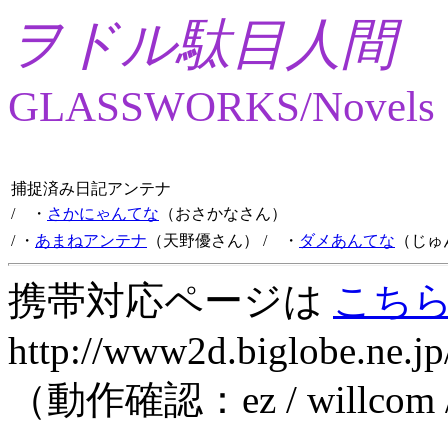
ヲドル駄目人間
GLASSWORKS/Novels
捕捉済み日記アンテナ
/ ・
さかにゃんてな
（おさかなさん）
/ ・
あまねアンテナ
（天野優さん）
/ ・
ダメあんてな
（じゅ
携帯対応ページは
こち
http://www2d.biglobe.ne.jp
（動作確認：ez / willcom 