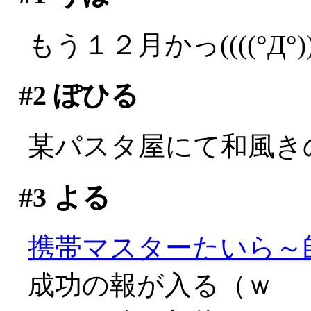
もう１２月かっ((((°Д°))
#2
ぽひる
某パスタ屋にて和風きの
#3
よる
携帯マスターたいら～
成功の報が入る（ｗ