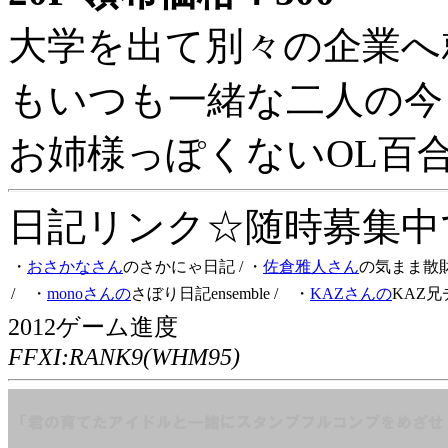
大学を出て別々の企業へ
もいつも一緒な二人の今
お姉様っぽくないOL百
日記リンク☆随時募集中です
・
おさかなさん
のさかにゃ日記
/ ・
佐倉雅人さん
の気まま散
/ ・
monoさんの
さぼり日記ensemble
/ ・
KAZさんの
KAZ兄
2012ゲーム進度
FFXI:RANK9(WHM95)