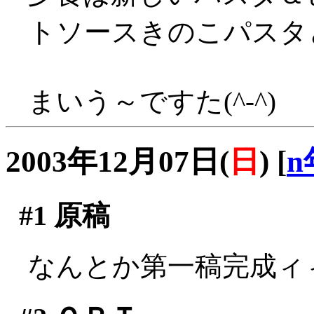
トソースきのこパスタと
まいう～ですた(^-^)
2003年12月07日(
日
)
[
n
#1
原稿
なんとか第一稿完成ィィ