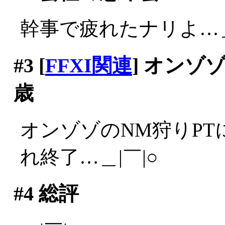
幹事で疲れたナリよ…＿
#3
[
FFXI関連
] オンゾ
歳
オンゾゾのNM狩りPT
れ終了…＿|￣|○
#4
総評