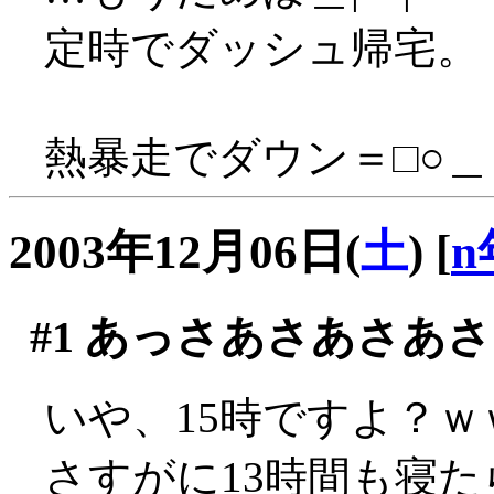
定時でダッシュ帰宅。
熱暴走でダウン＝□○＿
2003年12月06日(
土
)
[
n
#1
あっさあさあさあさ
いや、15時ですよ？ｗ
さすがに13時間も寝