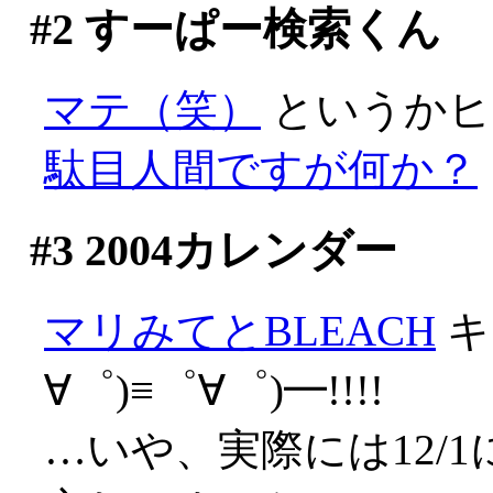
#2
すーぱー検索くん
マテ（笑）
というかヒ
駄目人間ですが何か？
#3
2004カレンダー
マリみてとBLEACH
キ
∀゜)≡゜∀゜)━!!!!
…いや、実際には12/