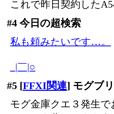
これで昨日契約したA54
#4
今日の超検索
私も頼みたいです…。
_|￣|○
#5
[
FFXI関連
] モグブ
モグ金庫クエ３発生で