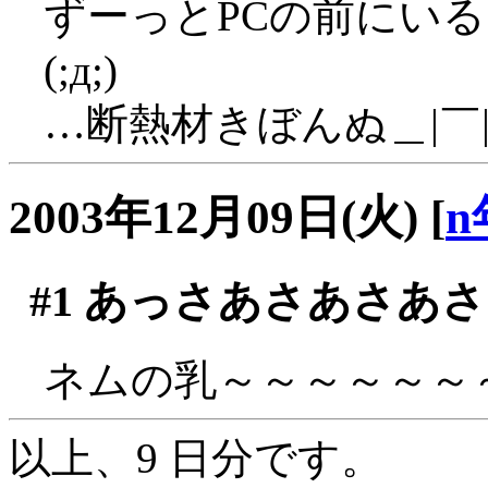
ずーっとPCの前にい
(;д;)
…断熱材きぼんぬ＿|￣|
2003年12月09日(火)
[
n
#1
あっさあさあさあさ
ネムの乳～～～～～～～(
以上、9 日分です。