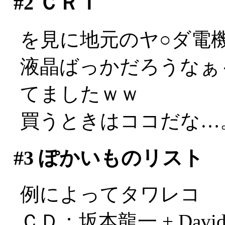
#2
ＣＲＴ
を見に地元のヤ○ダ電
液晶ばっかだろうなぁ
てましたｗｗ
買うときはココだな…
#3
ぽかいものリスト
例によってタワレコ
ＣＤ：坂本龍一 + David S