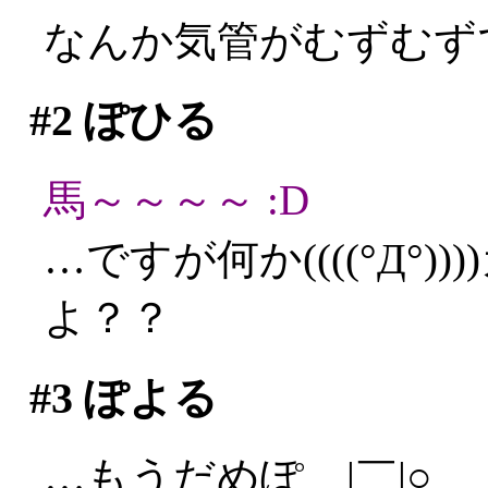
なんか気管がむずむず
#2
ぽひる
馬～～～～ :D
…ですが何か((((°Д°
よ？？
#3
ぽよる
…もうだめぽ＿|￣|○