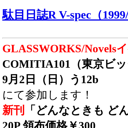
駄目日誌R V-spec（1999/
GLASSWORKS/Nove
COMITIA101（東京
9月2日（日）う12b
にて参加します！
新刊
「どんなときも どん
20P 領布価格￥300