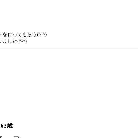
作ってもらう(^-^)
した(^-^)
63歳