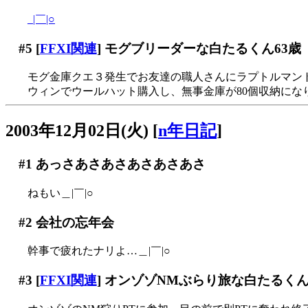
_|￣|○
#5
[
FFXI関連
] モグブリーダーな白たるくん63歳
モグ金庫クエ３発生でお友達の職人さんにラプトルマントを
ウィンでウールハット購入し、無事金庫が80個収納になりま
2003年12月02日(火)
[
n年日記
]
#1
あっさあさあさあさあさあさ
ねもい＿|￣|○
#2
会社の忘年会
幹事で疲れたナリよ…＿|￣|○
#3
[
FFXI関連
] オンゾゾNMぶらり旅な白たるくん