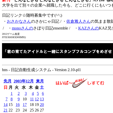
大学を出て別々の企業へ就職した今も、どこに行くにもいつ
日記リンク☆随時募集中です(^^;)
・
おさかなさん
のさかにゃ日記
/ ・
佐倉雅人さん
の気まま散
/ ・
monoさんの
さぼり日記ensemble
/ ・
KAZさんの
KAZ兄
2012ゲーム進度
FFXI:RANK9(WHM95)
hns - 日記自動生成システム - Version 2.10-pl1
先月
2003年12月
来月
日
月
火
水
木
金
土
1
2
3
4
5
6
7
8
9
10
11
12
13
14
15
16
17
18
19
20
21
22
23
24
25
26
27