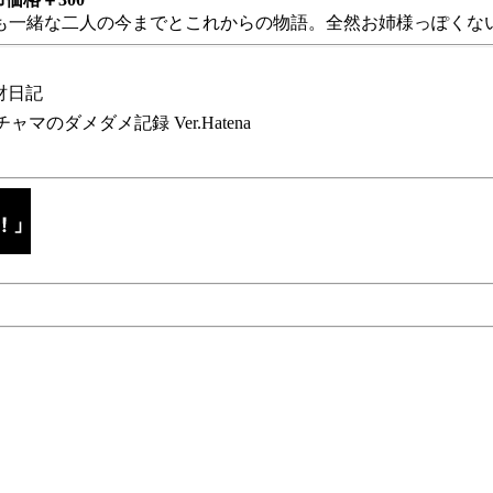
も一緒な二人の今までとこれからの物語。全然お姉様っぽくない
財日記
チャマのダメダメ記録 Ver.Hatena