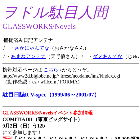
ヲドル駄目人間
GLASSWORKS/Novels
捕捉済み日記アンテナ
/ ・
さかにゃんてな
（おさかなさん）
/ ・
あまねアンテナ
（天野優さん）
/ ・
ダメあんてな
（じゅ
携帯対応ページは
こちら
↓からどうぞ。
http://www2d.biglobe.ne.jp/~irreso/neodame/hns/i/index.cgi
（動作確認：ez / willcom / FORMA)
駄目日誌R V-spec（1999/06～2001/07）
GLASSWORKS/Novelsイベント参加情報
COMITIA101（東京ビッグサイト）
9月2日（日）う12b
にて参加します！
新刊
「どんなときも どんなときも どんなときも」A5 20P 領布