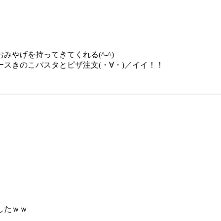
やげを持ってきてくれる(^-^)
スきのこパスタとピザ注文(・∀・)／イイ！！
したｗｗ