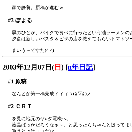
家で静養。原稿が進むｗ
#3
ぽよる
黒のひとが、バイクで食べに行ったという油ラーメンのおみ
夕食は新しいパスタ＆ピザの店を教えてもらいトマトソー
まいう～ですた(^-^)
2003年12月07日(
日
)
[
n年日記
]
#1
原稿
なんとか第一稿完成ィィィヽ(≧▽≦)ノ
#2
ＣＲＴ
を見に地元のヤ○ダ電機へ。
液晶ばっかだろうなぁ～、と思ったらちゃんと扱ってま
買うときはココだな…。