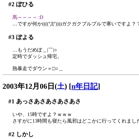
#2
ぽひる
馬～～～～ :D
…ですが何か((((°Д°))))ガクガクプルプルで寒いですよ？
#3
ぽよる
…もうだめぽ＿|￣|○
定時でダッシュ帰宅。
熱暴走でダウン＝□○＿
2003年12月06日(
土
)
[
n年日記
]
#1
あっさあさあさあさあさ
いや、15時ですよ？ｗｗｗ
さすがに13時間も寝たら風邪はどこかに行ってくれまし
#2
しかし