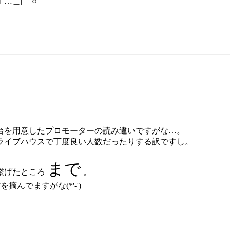
…＿|￣|○
台を用意したプロモーターの読み違いですがな…。
ライブハウスで丁度良い人数だったりする訳ですし。
まで
繋げたところ
。
んでますがな(*'-')