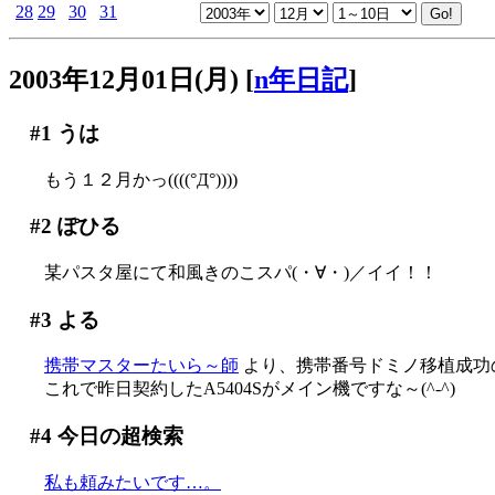
28
29
30
31
2003年12月01日(月)
[
n年日記
]
#1
うは
もう１２月かっ((((°Д°))))
#2
ぽひる
某パスタ屋にて和風きのこスパ(・∀・)／イイ！！
#3
よる
携帯マスターたいら～師
より、携帯番号ドミノ移植成功
これで昨日契約したA5404Sがメイン機ですな～(^-^)
#4
今日の超検索
私も頼みたいです…。