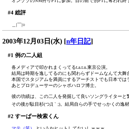
オンゾゾのNM狩りPTに参加。目の前で別PTに奪われ終了
#4
総評
＿|￣|○
2003年12月03日(水)
[
n年日記
]
#1
例の二人組
各メディアで叩かれまくってるt.a.t.u.東京公演。
結局は時期を逸してるのにも関わらずドームなんて大舞
本国でスタジアムを満員にするアーチストでも日本では
あとプロデューサーのシャポハロフ博士。
彼の功績は、この二人を発掘して良いソングライターと
その後が駄目杉(つД｀;)。結局自らの手でせっかくの逸材を摘
#2
すーぱー検索くん
マテ（笑）
というかヒットしてないしｗｗｗ