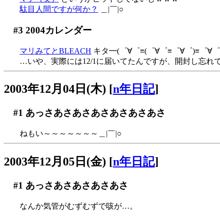
駄目人間ですが何か？
＿|￣|○
#3
2004カレンダー
マリみてとBLEACH
キタ━(゜∀゜≡(゜∀゜≡゜∀゜)≡゜∀゜)━
…いや、実際には12/1に届いてたんですが、開封し忘れ
2003年12月04日(木)
[
n年日記
]
#1
あっさあさあさあさあさあさあさ
ねもい～～～～～～～＿|￣|○
2003年12月05日(金)
[
n年日記
]
#1
あっさあさあさあさあさ
なんか気管がむずむずで咳が…。