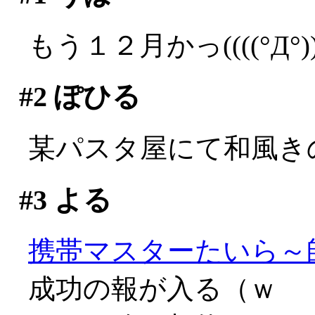
もう１２月かっ((((°Д°))
#2
ぽひる
某パスタ屋にて和風きの
#3
よる
携帯マスターたいら～
成功の報が入る（ｗ