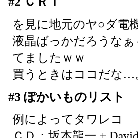
#2
ＣＲＴ
を見に地元のヤ○ダ電
液晶ばっかだろうなぁ
てましたｗｗ
買うときはココだな…
#3
ぽかいものリスト
例によってタワレコ
ＣＤ：坂本龍一 + David S