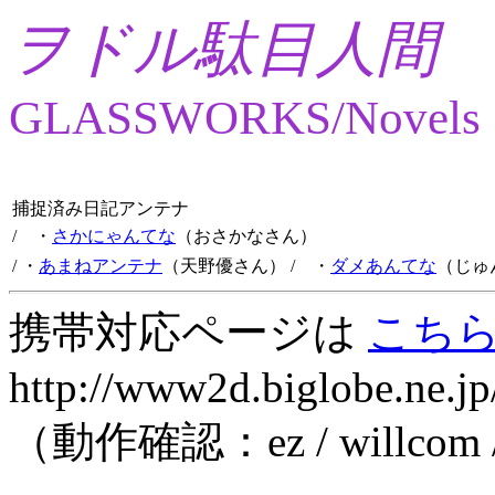
ヲドル駄目人間
GLASSWORKS/Novels
捕捉済み日記アンテナ
/ ・
さかにゃんてな
（おさかなさん）
/ ・
あまねアンテナ
（天野優さん）
/ ・
ダメあんてな
（じゅ
携帯対応ページは
こち
http://www2d.biglobe.ne.jp
（動作確認：ez / willcom 