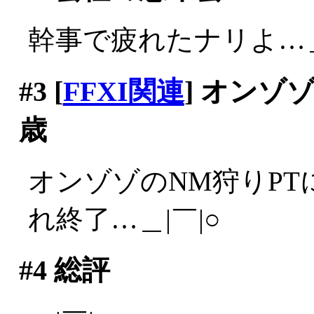
幹事で疲れたナリよ…＿
#3
[
FFXI関連
] オンゾ
歳
オンゾゾのNM狩りPT
れ終了…＿|￣|○
#4
総評