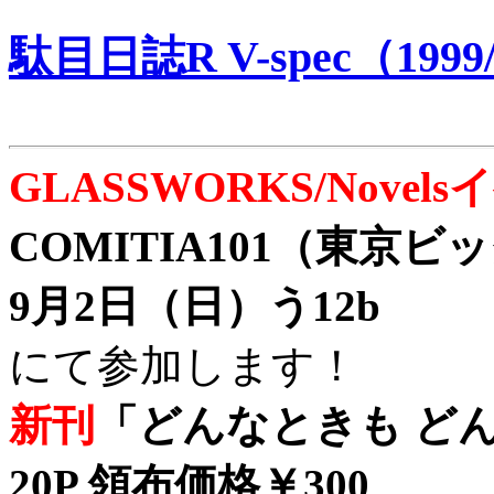
駄目日誌R V-spec（1999/
GLASSWORKS/Nove
COMITIA101（東京
9月2日（日）う12b
にて参加します！
新刊
「どんなときも どん
20P 領布価格￥300