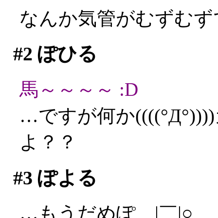
なんか気管がむずむず
#2
ぽひる
馬～～～～ :D
…ですが何か((((°Д°
よ？？
#3
ぽよる
…もうだめぽ＿|￣|○