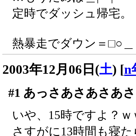
定時でダッシュ帰宅。
熱暴走でダウン＝□○＿
2003年12月06日(
土
)
[
n
#1
あっさあさあさあさ
いや、15時ですよ？ｗ
さすがに13時間も寝