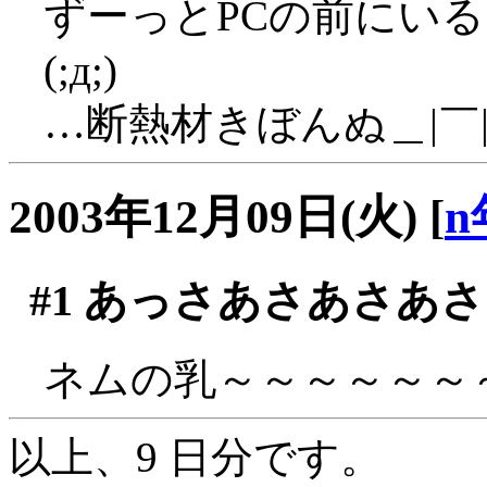
ずーっとPCの前にい
(;д;)
…断熱材きぼんぬ＿|￣|
2003年12月09日(火)
[
n
#1
あっさあさあさあさ
ネムの乳～～～～～～～(
以上、9 日分です。