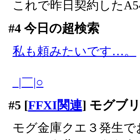
これで昨日契約したA54
#4
今日の超検索
私も頼みたいです…。
_|￣|○
#5
[
FFXI関連
] モグブ
モグ金庫クエ３発生で