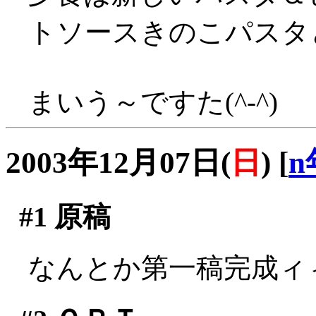
トソースきのこパスタと
まいう～ですた(^-^)
2003年12月07日(
日
)
[
n
#1
原稿
なんとか第一稿完成ィィ