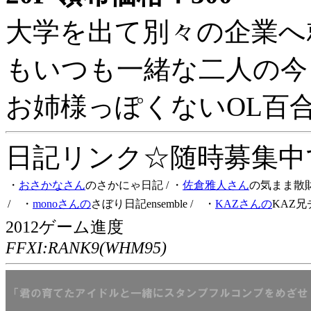
大学を出て別々の企業へ
もいつも一緒な二人の今
お姉様っぽくないOL百
日記リンク☆随時募集中です
・
おさかなさん
のさかにゃ日記
/ ・
佐倉雅人さん
の気まま散
/ ・
monoさんの
さぼり日記ensemble
/ ・
KAZさんの
KAZ兄
2012ゲーム進度
FFXI:RANK9(WHM95)