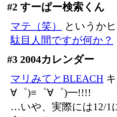
#2
すーぱー検索くん
マテ（笑）
というかヒ
駄目人間ですが何か？
#3
2004カレンダー
マリみてとBLEACH
キ
∀゜)≡゜∀゜)━!!!!
…いや、実際には12/