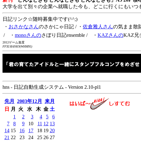
大学を出て別々の企業へ就職した今も、どこに行くにもいつ
日記リンク☆随時募集中です(^^;)
・
おさかなさん
のさかにゃ日記
/ ・
佐倉雅人さん
の気まま散
/ ・
monoさんの
さぼり日記ensemble
/ ・
KAZさんの
KAZ兄
2012ゲーム進度
FFXI:RANK9(WHM95)
hns - 日記自動生成システム - Version 2.10-pl1
先月
2003年12月
来月
日
月
火
水
木
金
土
1
2
3
4
5
6
7
8
9
10
11
12
13
14
15
16
17
18
19
20
21
22
23
24
25
26
27