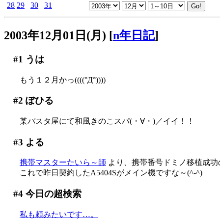
28
29
30
31
2003年12月01日(月)
[
n年日記
]
#1
うは
もう１２月かっ((((°Д°))))
#2
ぽひる
某パスタ屋にて和風きのこスパ(・∀・)／イイ！！
#3
よる
携帯マスターたいら～師
より、携帯番号ドミノ移植成功
これで昨日契約したA5404Sがメイン機ですな～(^-^)
#4
今日の超検索
私も頼みたいです…。