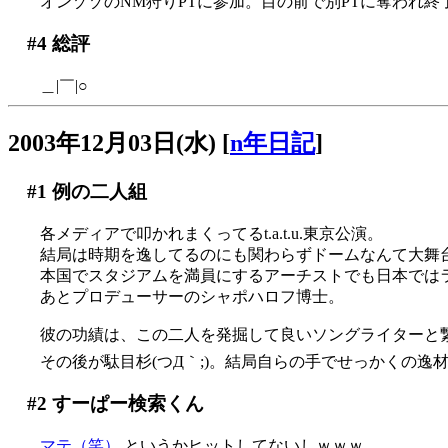
オンゾゾのNM狩りPTに参加。目の前で別PTに奪われ終了
#4
総評
＿|￣|○
2003年12月03日(水)
[
n年日記
]
#1
例の二人組
各メディアで叩かれまくってるt.a.t.u.東京公演。
結局は時期を逸してるのにも関わらずドームなんて大舞
本国でスタジアムを満員にするアーチストでも日本では
あとプロデューサーのシャポハロフ博士。
彼の功績は、この二人を発掘して良いソングライターと
その後が駄目杉(つД｀;)。結局自らの手でせっかくの逸材を摘
#2
すーぱー検索くん
マテ（笑）
というかヒットしてないしｗｗｗ