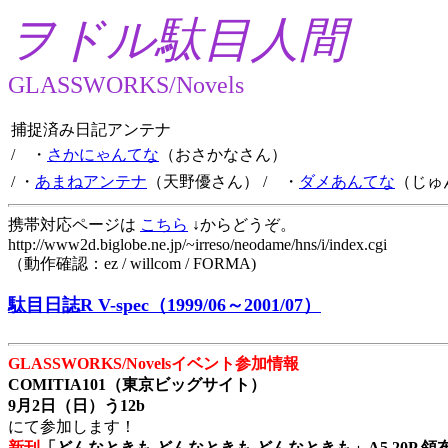
ヲドル駄目人間
GLASSWORKS/Novels
捕捉済み日記アンテナ
/ ・
さかにゃんてな
（おさかなさん）
/ ・
あまねアンテナ
（天野優さん）
/ ・
ダメあんてな
（じゅ
携帯対応ページは
こちら
↓からどうぞ。
http://www2d.biglobe.ne.jp/~irreso/neodame/hns/i/index.cgi
（動作確認：ez / willcom / FORMA)
駄目日誌R V-spec（1999/06～2001/07）
GLASSWORKS/Novelsイベント参加情報
COMITIA101（東京ビッグサイト）
9月2日（日）う12b
にて参加します！
新刊
「どんなときも どんなときも どんなときも」A5 20P 領布