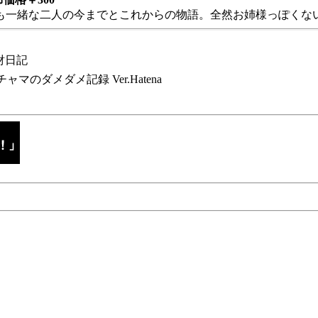
も一緒な二人の今までとこれからの物語。全然お姉様っぽくない
財日記
チャマのダメダメ記録 Ver.Hatena