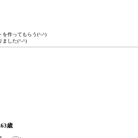
作ってもらう(^-^)
した(^-^)
63歳