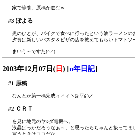
家で静養。原稿が進むｗ
#3
ぽよる
黒のひとが、バイクで食べに行ったという油ラーメンのおみ
夕食は新しいパスタ＆ピザの店を教えてもらいトマトソー
まいう～ですた(^-^)
2003年12月07日(
日
)
[
n年日記
]
#1
原稿
なんとか第一稿完成ィィィヽ(≧▽≦)ノ
#2
ＣＲＴ
を見に地元のヤ○ダ電機へ。
液晶ばっかだろうなぁ～、と思ったらちゃんと扱ってま
買うときはココだな…。