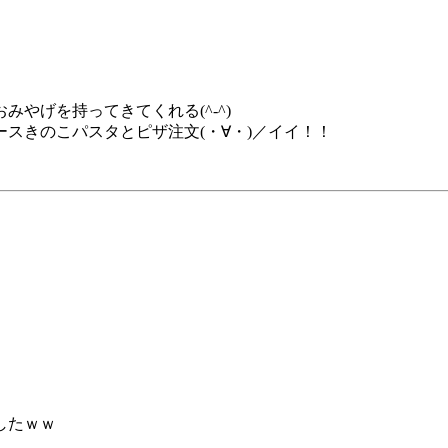
やげを持ってきてくれる(^-^)
スきのこパスタとピザ注文(・∀・)／イイ！！
したｗｗ