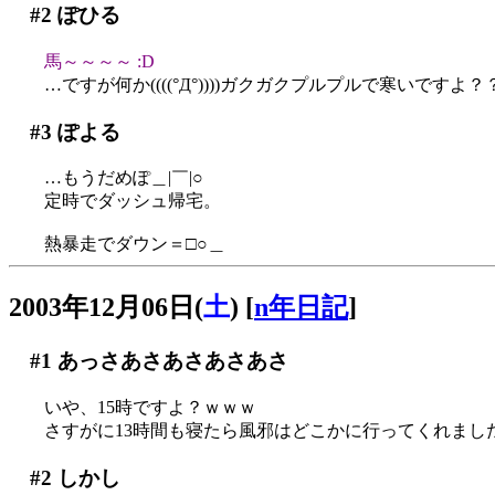
#2
ぽひる
馬～～～～ :D
…ですが何か((((°Д°))))ガクガクプルプルで寒いですよ？
#3
ぽよる
…もうだめぽ＿|￣|○
定時でダッシュ帰宅。
熱暴走でダウン＝□○＿
2003年12月06日(
土
)
[
n年日記
]
#1
あっさあさあさあさあさ
いや、15時ですよ？ｗｗｗ
さすがに13時間も寝たら風邪はどこかに行ってくれまし
#2
しかし