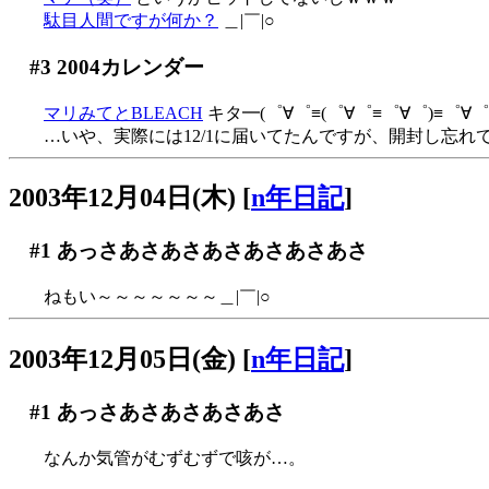
駄目人間ですが何か？
＿|￣|○
#3
2004カレンダー
マリみてとBLEACH
キタ━(゜∀゜≡(゜∀゜≡゜∀゜)≡゜∀゜)━
…いや、実際には12/1に届いてたんですが、開封し忘れ
2003年12月04日(木)
[
n年日記
]
#1
あっさあさあさあさあさあさあさ
ねもい～～～～～～～＿|￣|○
2003年12月05日(金)
[
n年日記
]
#1
あっさあさあさあさあさ
なんか気管がむずむずで咳が…。