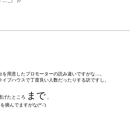
…＿|￣|○
台を用意したプロモーターの読み違いですがな…。
ライブハウスで丁度良い人数だったりする訳ですし。
まで
繋げたところ
。
んでますがな(*'-')