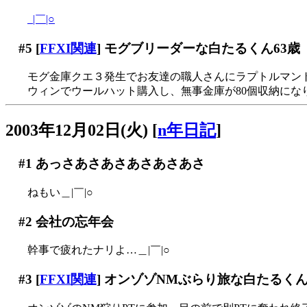
_|￣|○
#5
[
FFXI関連
] モグブリーダーな白たるくん63歳
モグ金庫クエ３発生でお友達の職人さんにラプトルマントを
ウィンでウールハット購入し、無事金庫が80個収納になりま
2003年12月02日(火)
[
n年日記
]
#1
あっさあさあさあさあさあさ
ねもい＿|￣|○
#2
会社の忘年会
幹事で疲れたナリよ…＿|￣|○
#3
[
FFXI関連
] オンゾゾNMぶらり旅な白たるくん