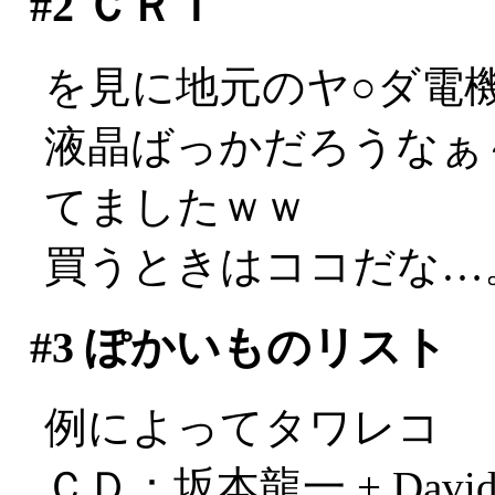
#2
ＣＲＴ
を見に地元のヤ○ダ電
液晶ばっかだろうなぁ
てましたｗｗ
買うときはココだな…
#3
ぽかいものリスト
例によってタワレコ
ＣＤ：坂本龍一 + David S