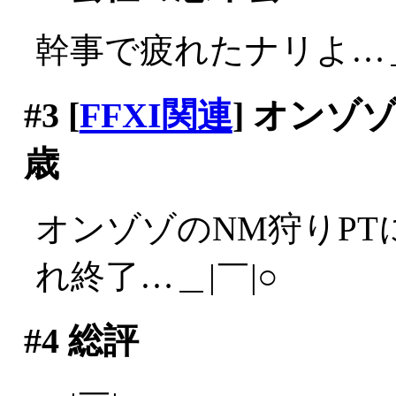
幹事で疲れたナリよ…＿
#3
[
FFXI関連
] オンゾ
歳
オンゾゾのNM狩りPT
れ終了…＿|￣|○
#4
総評