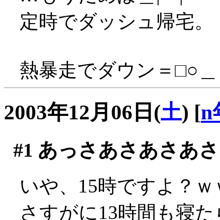
定時でダッシュ帰宅。
熱暴走でダウン＝□○＿
2003年12月06日(
土
)
[
n
#1
あっさあさあさあさ
いや、15時ですよ？ｗ
さすがに13時間も寝