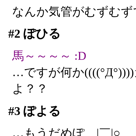
なんか気管がむずむず
#2
ぽひる
馬～～～～ :D
…ですが何か((((°Д°
よ？？
#3
ぽよる
…もうだめぽ＿|￣|○