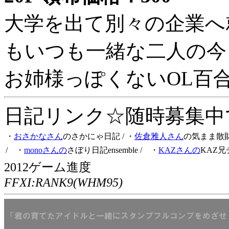
大学を出て別々の企業へ
もいつも一緒な二人の今
お姉様っぽくないOL百
日記リンク☆随時募集中です
・
おさかなさん
のさかにゃ日記
/ ・
佐倉雅人さん
の気まま散
/ ・
monoさんの
さぼり日記ensemble
/ ・
KAZさんの
KAZ兄
2012ゲーム進度
FFXI:RANK9(WHM95)