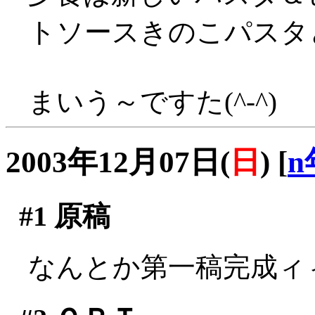
トソースきのこパスタと
まいう～ですた(^-^)
2003年12月07日(
日
)
[
n
#1
原稿
なんとか第一稿完成ィィ