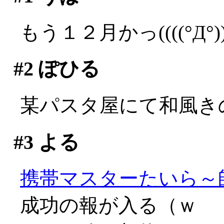
もう１２月かっ((((°Д°))
#2
ぽひる
某パスタ屋にて和風きの
#3
よる
携帯マスターたいら～
成功の報が入る（ｗ