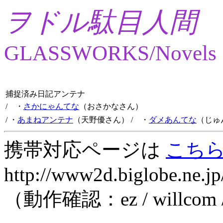
ヲドル駄目人間
GLASSWORKS/Novels
捕捉済み日記アンテナ
/ ・
さかにゃんてな
（おさかなさん）
/ ・
あまねアンテナ
（天野優さん）
/ ・
ダメあんてな
（じゅ
携帯対応ページは
こち
http://www2d.biglobe.ne.jp
（動作確認：ez / willcom 