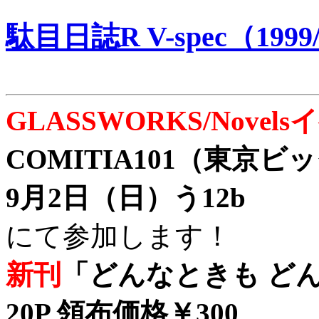
駄目日誌R V-spec（1999/
GLASSWORKS/Nove
COMITIA101（東京
9月2日（日）う12b
にて参加します！
新刊
「どんなときも どん
20P 領布価格￥300