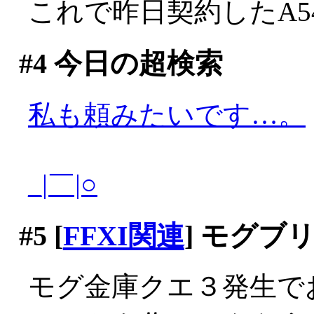
これで昨日契約したA54
#4
今日の超検索
私も頼みたいです…。
_|￣|○
#5
[
FFXI関連
] モグブ
モグ金庫クエ３発生で