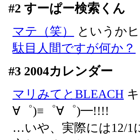
#2
すーぱー検索くん
マテ（笑）
というかヒ
駄目人間ですが何か？
#3
2004カレンダー
マリみてとBLEACH
キ
∀゜)≡゜∀゜)━!!!!
…いや、実際には12/