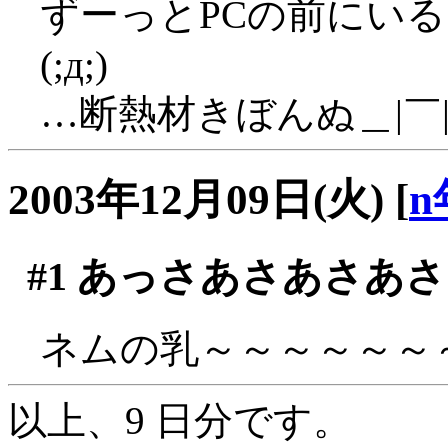
ずーっとPCの前にい
(;д;)
…断熱材きぼんぬ＿|￣|
2003年12月09日(火)
[
n
#1
あっさあさあさあさ
ネムの乳～～～～～～～(
以上、9 日分です。