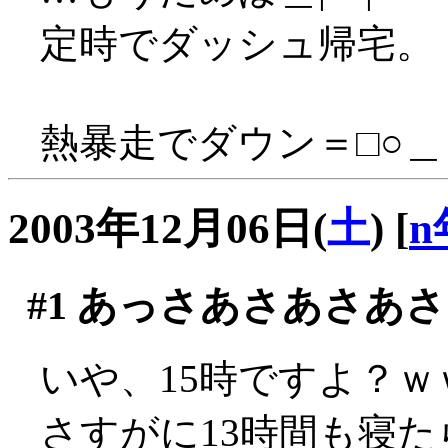
定時でダッシュ帰宅。
熱暴走でダウン＝□○＿
2003年12月06日(
土
)
[
n
#1
あっさあさあさあさ
いや、15時ですよ？ｗ
さすがに13時間も寝