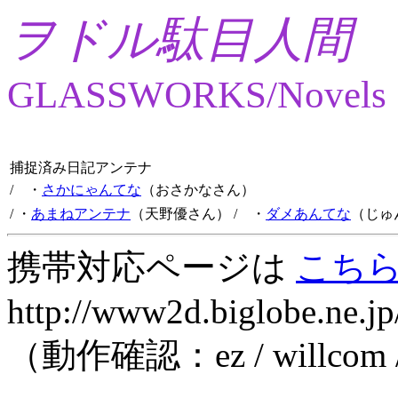
ヲドル駄目人間
GLASSWORKS/Novels
捕捉済み日記アンテナ
/ ・
さかにゃんてな
（おさかなさん）
/ ・
あまねアンテナ
（天野優さん）
/ ・
ダメあんてな
（じゅ
携帯対応ページは
こち
http://www2d.biglobe.ne.jp
（動作確認：ez / willcom 