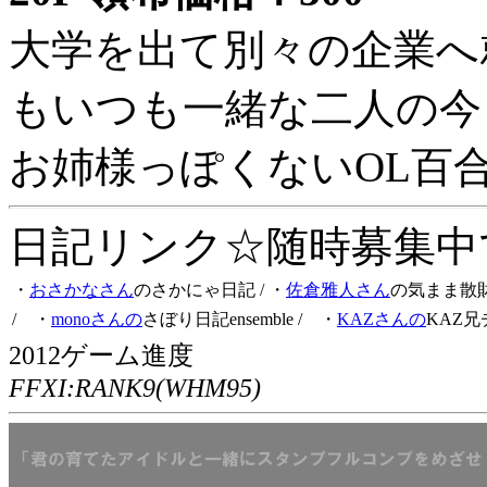
大学を出て別々の企業へ
もいつも一緒な二人の今
お姉様っぽくないOL百
日記リンク☆随時募集中です
・
おさかなさん
のさかにゃ日記
/ ・
佐倉雅人さん
の気まま散
/ ・
monoさんの
さぼり日記ensemble
/ ・
KAZさんの
KAZ兄
2012ゲーム進度
FFXI:RANK9(WHM95)