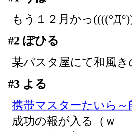
もう１２月かっ((((°Д°))
#2
ぽひる
某パスタ屋にて和風きの
#3
よる
携帯マスターたいら～
成功の報が入る（ｗ