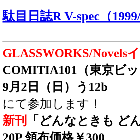
駄目日誌R V-spec（1999/
GLASSWORKS/Nove
COMITIA101（東京
9月2日（日）う12b
にて参加します！
新刊
「どんなときも どん
20P 領布価格￥300