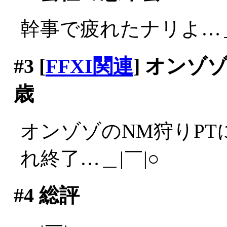
幹事で疲れたナリよ…＿
#3
[
FFXI関連
] オンゾ
歳
オンゾゾのNM狩りPT
れ終了…＿|￣|○
#4
総評