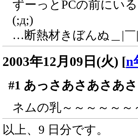
ずーっとPCの前にい
(;д;)
…断熱材きぼんぬ＿|￣|
2003年12月09日(火)
[
n
#1
あっさあさあさあさ
ネムの乳～～～～～～～(
以上、9 日分です。