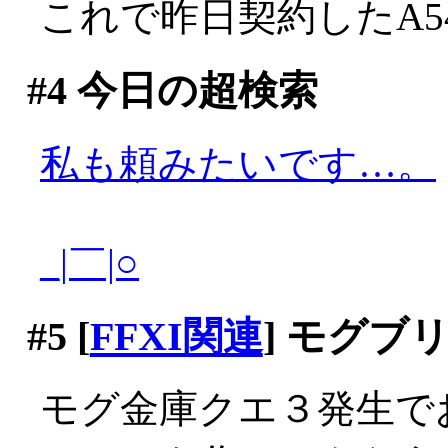
これで昨日契約したA54
#4
今日の超検索
私も頼みたいです…。
_|￣|○
#5
[
FFXI関連
] モグブ
モグ金庫クエ３発生で