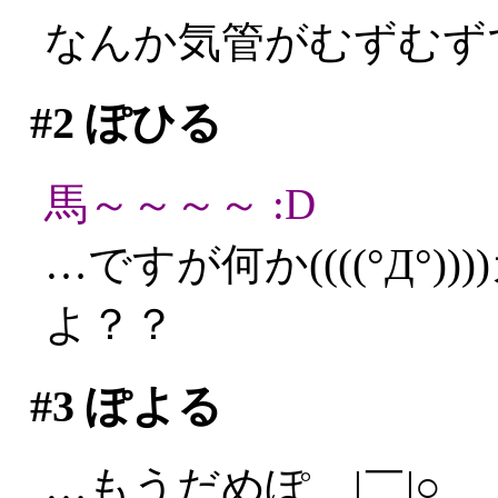
なんか気管がむずむず
#2
ぽひる
馬～～～～ :D
…ですが何か((((°Д°
よ？？
#3
ぽよる
…もうだめぽ＿|￣|○