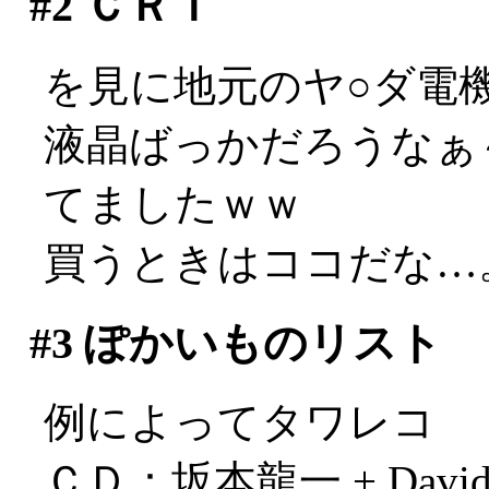
#2
ＣＲＴ
を見に地元のヤ○ダ電
液晶ばっかだろうなぁ
てましたｗｗ
買うときはココだな…
#3
ぽかいものリスト
例によってタワレコ
ＣＤ：坂本龍一 + David S