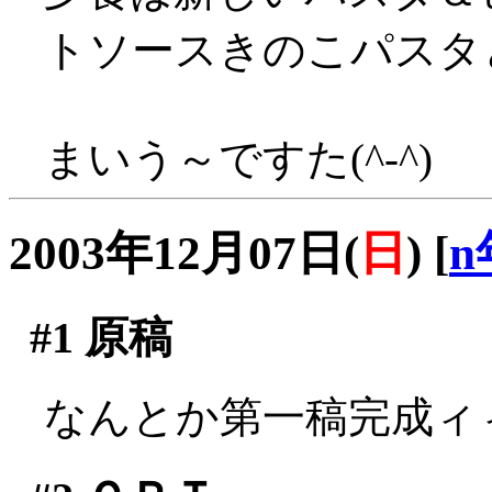
トソースきのこパスタと
まいう～ですた(^-^)
2003年12月07日(
日
)
[
n
#1
原稿
なんとか第一稿完成ィィ