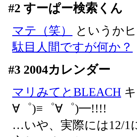
#2
すーぱー検索くん
マテ（笑）
というかヒ
駄目人間ですが何か？
#3
2004カレンダー
マリみてとBLEACH
キ
∀゜)≡゜∀゜)━!!!!
…いや、実際には12/