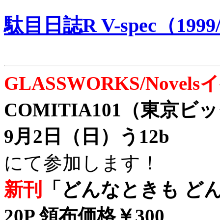
駄目日誌R V-spec（1999/
GLASSWORKS/Nove
COMITIA101（東京
9月2日（日）う12b
にて参加します！
新刊
「どんなときも どん
20P 領布価格￥300