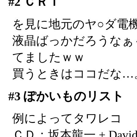
#2
ＣＲＴ
を見に地元のヤ○ダ電
液晶ばっかだろうなぁ
てましたｗｗ
買うときはココだな…
#3
ぽかいものリスト
例によってタワレコ
ＣＤ：坂本龍一 + David S