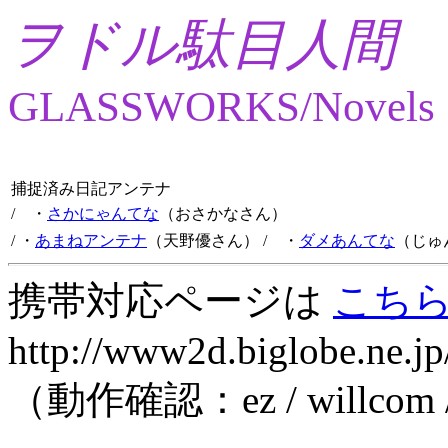
ヲドル駄目人間
GLASSWORKS/Novels
捕捉済み日記アンテナ
/ ・
さかにゃんてな
（おさかなさん）
/ ・
あまねアンテナ
（天野優さん）
/ ・
ダメあんてな
（じゅ
携帯対応ページは
こち
http://www2d.biglobe.ne.jp
（動作確認：ez / willcom 