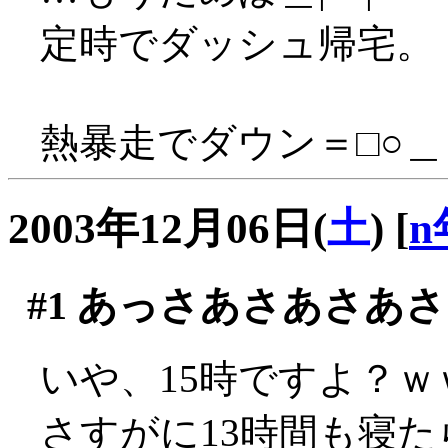
定時でダッシュ帰宅。
熱暴走でダウン＝□○＿
2003年12月06日(
土
)
[
n
#1
あっさあさあさあさ
いや、15時ですよ？ｗ
さすがに13時間も寝