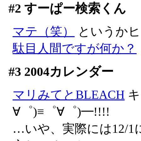
#2
すーぱー検索くん
マテ（笑）
というかヒ
駄目人間ですが何か？
#3
2004カレンダー
マリみてとBLEACH
キ
∀゜)≡゜∀゜)━!!!!
…いや、実際には12/