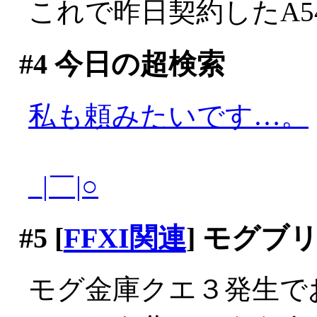
これで昨日契約したA54
#4
今日の超検索
私も頼みたいです…。
_|￣|○
#5
[
FFXI関連
] モグブ
モグ金庫クエ３発生で