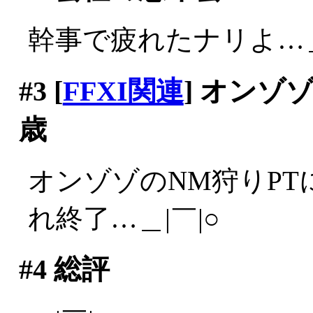
幹事で疲れたナリよ…＿
#3
[
FFXI関連
] オンゾ
歳
オンゾゾのNM狩りPT
れ終了…＿|￣|○
#4
総評