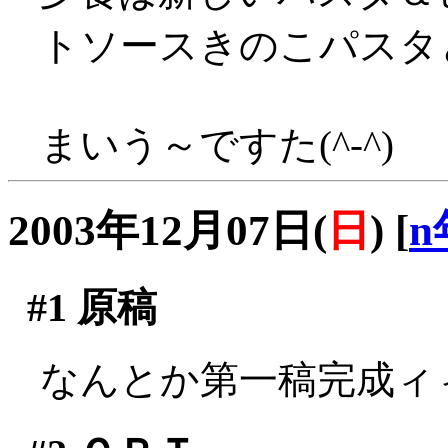
トソースきのこパスタと
まいう～ですた(^-^)
2003年12月07日(
日
)
[
n
#1
原稿
なんとか第一稿完成ィィ