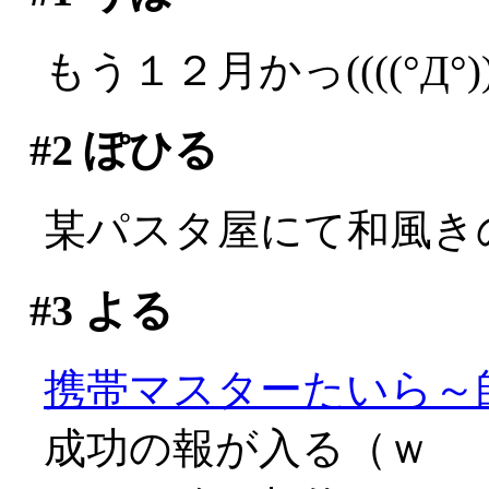
もう１２月かっ((((°Д°))
#2
ぽひる
某パスタ屋にて和風きの
#3
よる
携帯マスターたいら～
成功の報が入る（ｗ