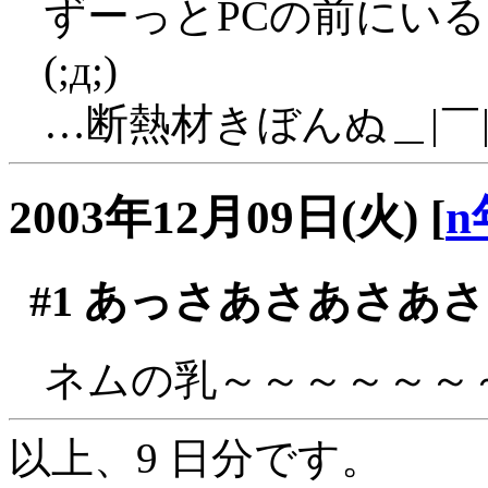
ずーっとPCの前にい
(;д;)
…断熱材きぼんぬ＿|￣|
2003年12月09日(火)
[
n
#1
あっさあさあさあさ
ネムの乳～～～～～～～(
以上、9 日分です。