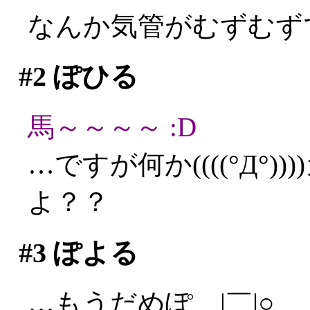
なんか気管がむずむず
#2
ぽひる
馬～～～～ :D
…ですが何か((((°Д°
よ？？
#3
ぽよる
…もうだめぽ＿|￣|○