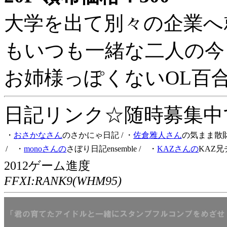
大学を出て別々の企業へ
もいつも一緒な二人の今
お姉様っぽくないOL百
日記リンク☆随時募集中です
・
おさかなさん
のさかにゃ日記
/ ・
佐倉雅人さん
の気まま散
/ ・
monoさんの
さぼり日記ensemble
/ ・
KAZさんの
KAZ兄
2012ゲーム進度
FFXI:RANK9(WHM95)