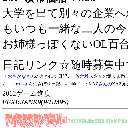
大学を出て別々の企業へ
もいつも一緒な二人の今
お姉様っぽくないOL百
日記リンク☆随時募集中です
・
おさかなさん
のさかにゃ日記
/ ・
佐倉雅人さん
の気まま散
/ ・
monoさんの
さぼり日記ensemble
/ ・
KAZさんの
KAZ兄
2012ゲーム進度
FFXI:RANK9(WHM95)