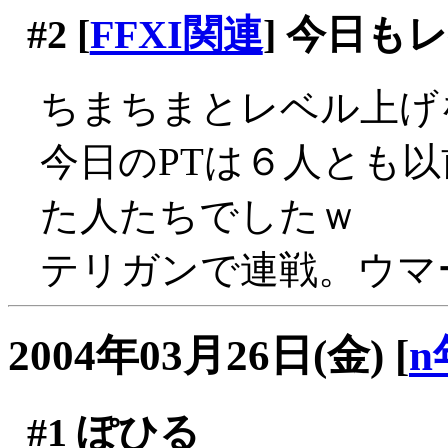
#2
[
FFXI関連
] 今日も
ちまちまとレベル上げ
今日のPTは６人とも
た人たちでしたｗ
テリガンで連戦。ウマー(
2004年03月26日(金)
[
n
#1
ぽひる