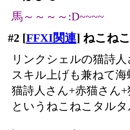
馬～～～～:D~~~~
#2
[
FFXI関連
] ねこね
リンクシェルの猫詩人
スキル上げも兼ねて海
猫詩人さん+赤猫さん+
というねこねこタルタルP