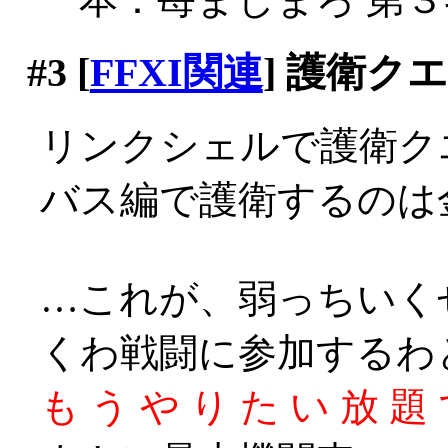
#3
[
FFXI関連
] 護衛ク
リンクシェルで護衛ク
バス編で護衛するのは金
…これが、弱っちいく
くわ戦闘に参加するわ
も う や り た い 放 題 