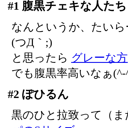
#1
腹黒チェキな人たち
なんというか、たいら
(つД｀;)
と思ったら
グレーな方
でも腹黒率高いなぁ(^-^;
#2
ぽひるん
黒のひと拉致って（ま