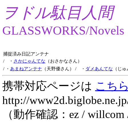
ヲドル駄目人間
GLASSWORKS/Novels
捕捉済み日記アンテナ
/ ・
さかにゃんてな
（おさかなさん）
/ ・
あまねアンテナ
（天野優さん）
/ ・
ダメあんてな
（じゅ
携帯対応ページは
こち
http://www2d.biglobe.ne.jp
（動作確認：ez / willcom 