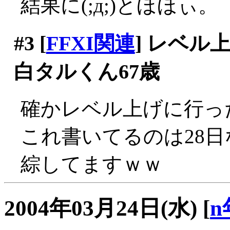
結果に(;д;)とほほぃ。
#3
[
FFXI関連
] レベ
白タルくん67歳
確かレベル上げに行っ
これ書いてるのは28日
綜してますｗｗ
2004年03月24日(水)
[
n