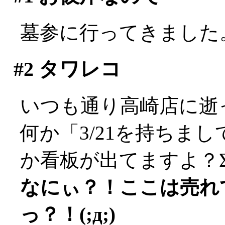
墓参に行ってきました
#2
タワレコ
いつも通り高崎店に逝
何か「3/21を持ちま
か看板が出てますよ？Σ(ﾟД
なにぃ？！ここは売れ
っ？！(;д;)