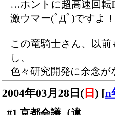
…ホントに超高速回転PTでし
激ウマー(ﾟДﾟ)ですよ
この竜騎士さん、以前
し、
色々研究開発に余念がな
2004年03月28日(
日
)
[
n
#1
京都会議（違