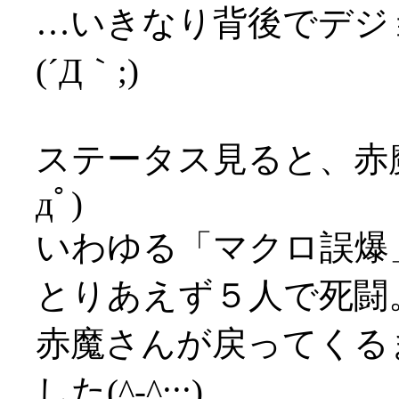
…いきなり背後でデジ
(´Д｀;)
ステータス見ると、赤魔さ
дﾟ)
いわゆる「マクロ誤爆
とりあえず５人で死闘
赤魔さんが戻ってくる
した(^-^;;;)