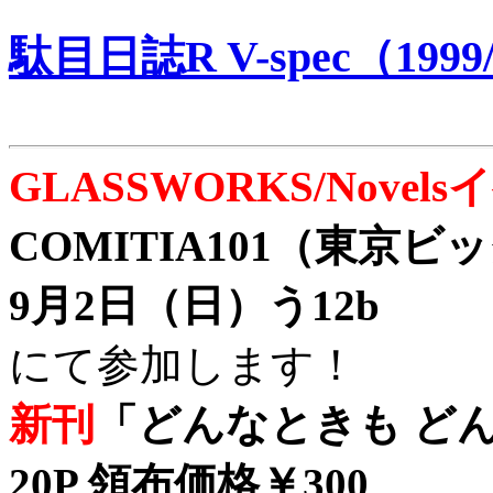
駄目日誌R V-spec（1999/
GLASSWORKS/Nove
COMITIA101（東京
9月2日（日）う12b
にて参加します！
新刊
「どんなときも どん
20P 領布価格￥300