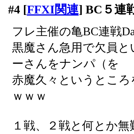
#4
[
FFXI関連
] BC５
フレ主催の亀BC連戦D
黒魔さん急用で欠員と
ーさんをナンパ（を
赤魔久々というところ
ｗｗｗ
１戦、２戦と何とか無