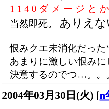
1 1 4 0 ダ メ ー ジ と か
ありえな
当然即死。
恨みクエ未消化だったツ
あまりに激しい恨みに
決意するのでつ…。。
2004年03月30日(火)
[
n