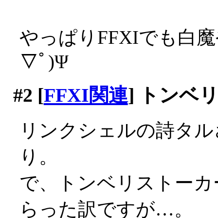
やっぱりFFXIでも白
▽ﾟ)Ψ
#2
[
FFXI関連
] トンベ
リンクシェルの詩タル
り。
で、トンベリストーカ
らった訳ですが…。