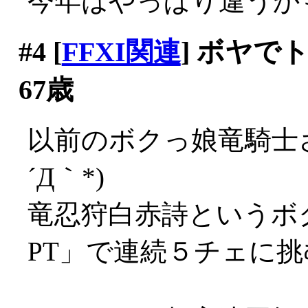
今年はやっぱり違うかも知
#4
[
FFXI関連
] ボヤ
67歳
以前のボクっ娘竜騎士さ
´Д｀*)
竜忍狩白赤詩というボ
PT」で連続５チェに挑