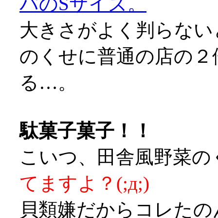
パのSサイズ。
大きさがよく判らない
のくせに普通の店の２
る…。
駄菓子菓子！！
こいつ、田舎風野菜の
てますよ？(;д;)
貝類嫌だからコレたのん