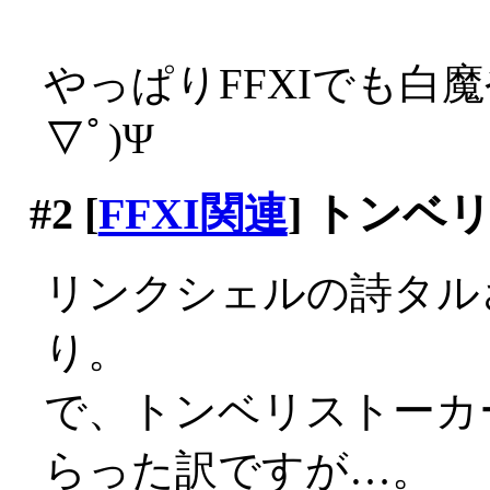
やっぱりFFXIでも白
▽ﾟ)Ψ
#2
[
FFXI関連
] トンベ
リンクシェルの詩タル
り。
で、トンベリストーカ
らった訳ですが…。