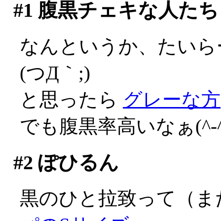
#1
腹黒チェキな人たち
なんというか、たいら
(つД｀;)
と思ったら
グレーな方
でも腹黒率高いなぁ(^-^;
#2
ぽひるん
黒のひと拉致って（ま