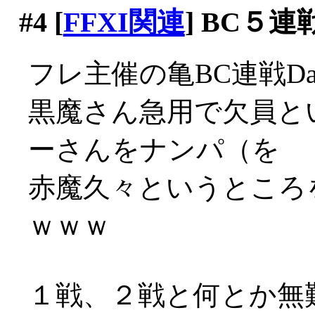
#4
[
FFXI関連
] BC５
フレ主催の亀BC連戦D
黒魔さん急用で欠員と
ーさんをナンパ（を
赤魔久々というところ
ｗｗｗ
１戦、２戦と何とか無