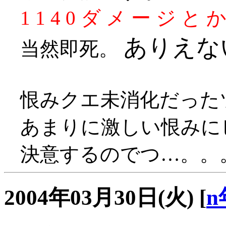
1 1 4 0 ダ メ ー ジ と か
ありえな
当然即死。
恨みクエ未消化だったツ
あまりに激しい恨みに
決意するのでつ…。。
2004年03月30日(火)
[
n