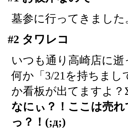
墓参に行ってきました
#2
タワレコ
いつも通り高崎店に逝
何か「3/21を持ちま
か看板が出てますよ？Σ(ﾟД
なにぃ？！ここは売れ
っ？！(;д;)