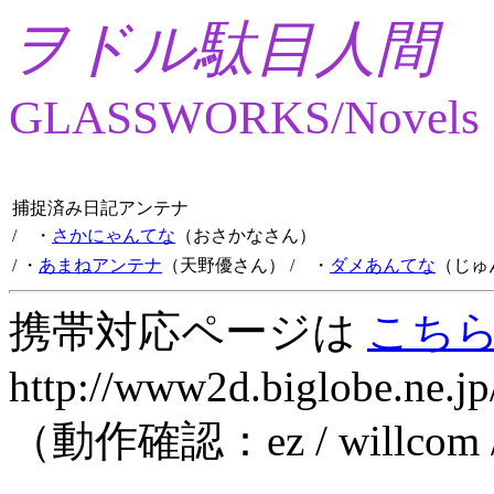
ヲドル駄目人間
GLASSWORKS/Novels
捕捉済み日記アンテナ
/ ・
さかにゃんてな
（おさかなさん）
/ ・
あまねアンテナ
（天野優さん）
/ ・
ダメあんてな
（じゅ
携帯対応ページは
こち
http://www2d.biglobe.ne.jp
（動作確認：ez / willcom 