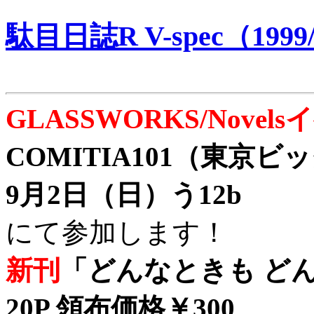
駄目日誌R V-spec（1999/
GLASSWORKS/Nove
COMITIA101（東京
9月2日（日）う12b
にて参加します！
新刊
「どんなときも どん
20P 領布価格￥300