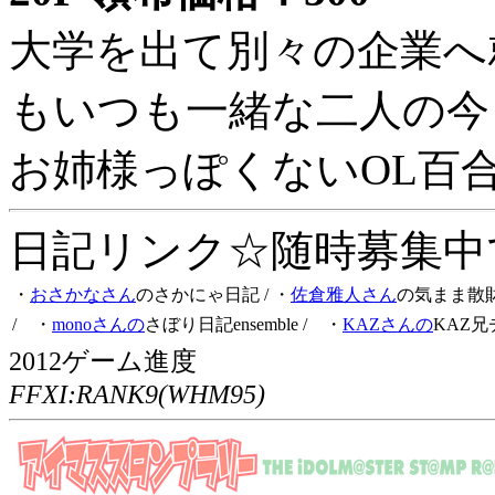
大学を出て別々の企業へ
もいつも一緒な二人の今
お姉様っぽくないOL百
日記リンク☆随時募集中です
・
おさかなさん
のさかにゃ日記
/ ・
佐倉雅人さん
の気まま散
/ ・
monoさんの
さぼり日記ensemble
/ ・
KAZさんの
KAZ兄
2012ゲーム進度
FFXI:RANK9(WHM95)