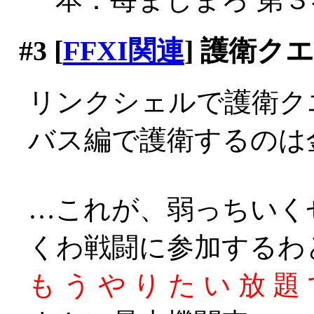
#3
[
FFXI関連
] 護衛ク
リンクシェルで護衛ク
バス編で護衛するのは金
…これが、弱っちいく
くわ戦闘に参加するわ
も う や り た い 放 題 