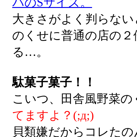
パのSサイズ。
大きさがよく判らない
のくせに普通の店の２
る…。
駄菓子菓子！！
こいつ、田舎風野菜の
てますよ？(;д;)
貝類嫌だからコレたのん