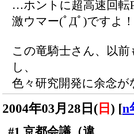
…ホントに超高速回転PTでし
激ウマー(ﾟДﾟ)ですよ
この竜騎士さん、以前
し、
色々研究開発に余念がな
2004年03月28日(
日
)
[
n
#1
京都会議（違