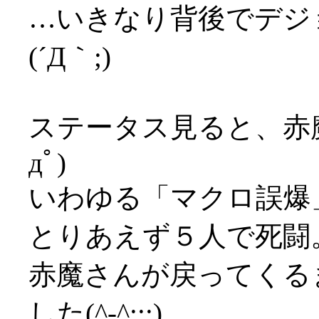
…いきなり背後でデジ
(´Д｀;)
ステータス見ると、赤魔さ
дﾟ)
いわゆる「マクロ誤爆
とりあえず５人で死闘
赤魔さんが戻ってくる
した(^-^;;;)