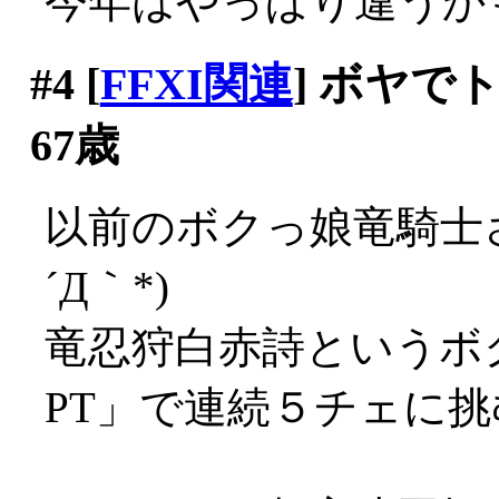
今年はやっぱり違うかも知
#4
[
FFXI関連
] ボヤ
67歳
以前のボクっ娘竜騎士さ
´Д｀*)
竜忍狩白赤詩というボ
PT」で連続５チェに挑