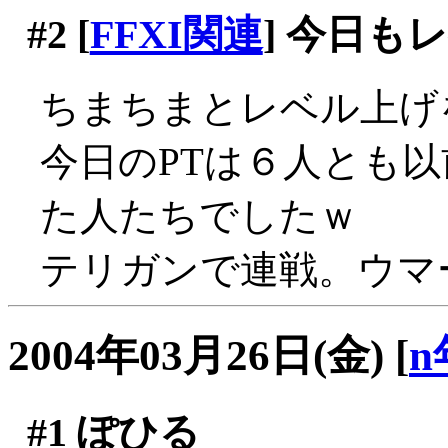
#2
[
FFXI関連
] 今日も
ちまちまとレベル上げ
今日のPTは６人とも
た人たちでしたｗ
テリガンで連戦。ウマー(
2004年03月26日(金)
[
n
#1
ぽひる