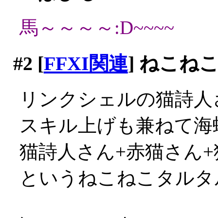
馬～～～～:D~~~~
#2
[
FFXI関連
] ねこね
リンクシェルの猫詩人
スキル上げも兼ねて海
猫詩人さん+赤猫さん+
というねこねこタルタルP