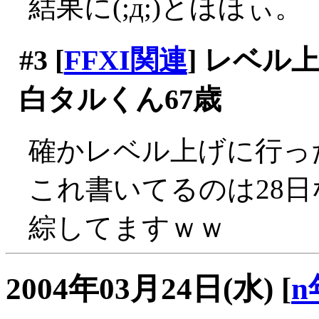
結果に(;д;)とほほぃ。
#3
[
FFXI関連
] レベ
白タルくん67歳
確かレベル上げに行っ
これ書いてるのは28日
綜してますｗｗ
2004年03月24日(水)
[
n