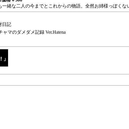
も一緒な二人の今までとこれからの物語。全然お姉様っぽくない
財日記
チャマのダメダメ記録 Ver.Hatena