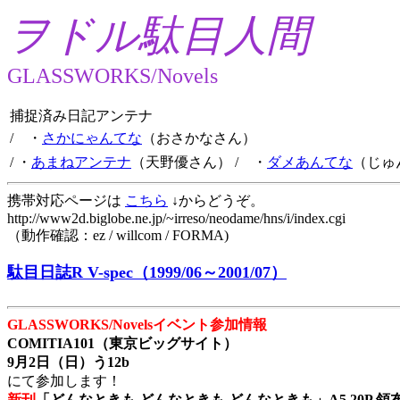
ヲドル駄目人間
GLASSWORKS/Novels
捕捉済み日記アンテナ
/ ・
さかにゃんてな
（おさかなさん）
/ ・
あまねアンテナ
（天野優さん）
/ ・
ダメあんてな
（じゅ
携帯対応ページは
こちら
↓からどうぞ。
http://www2d.biglobe.ne.jp/~irreso/neodame/hns/i/index.cgi
（動作確認：ez / willcom / FORMA)
駄目日誌R V-spec（1999/06～2001/07）
GLASSWORKS/Novelsイベント参加情報
COMITIA101（東京ビッグサイト）
9月2日（日）う12b
にて参加します！
新刊
「どんなときも どんなときも どんなときも」A5 20P 領布