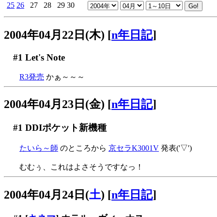
25
26
27
28
29
30
2004年04月22日(木)
[
n年日記
]
#1
Let's Note
R3発売
かぁ～～～
2004年04月23日(金)
[
n年日記
]
#1
DDIポケット新機種
たいら～師
のところから
京セラK3001V
発表('▽')
むむぅ、これはよさそうですなっ！
2004年04月24日(
土
)
[
n年日記
]