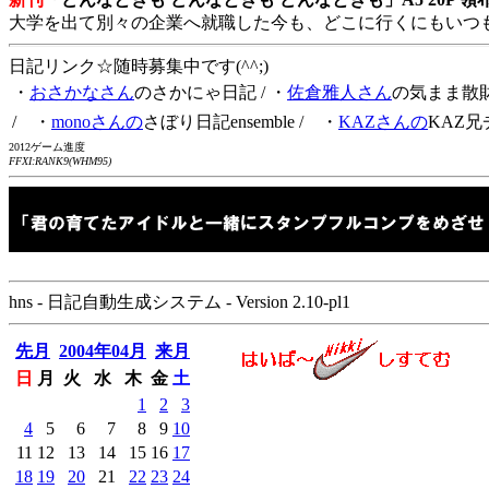
大学を出て別々の企業へ就職した今も、どこに行くにもいつ
日記リンク☆随時募集中です(^^;)
・
おさかなさん
のさかにゃ日記
/ ・
佐倉雅人さん
の気まま散
/ ・
monoさんの
さぼり日記ensemble
/ ・
KAZさんの
KAZ兄
2012ゲーム進度
FFXI:RANK9(WHM95)
hns - 日記自動生成システム - Version 2.10-pl1
先月
2004年04月
来月
日
月
火
水
木
金
土
1
2
3
4
5
6
7
8
9
10
11
12
13
14
15
16
17
18
19
20
21
22
23
24