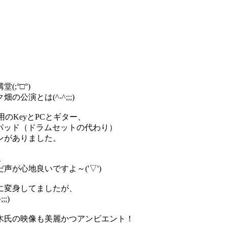
。
;°□°)
演とは(^-^;;;)
のKeyとPCとギター、
種パッド（ドラムセットの代わり）
ンがありました。
、
が心地良いですよ～('▽')
に変身してましたが、
;)
木氏の映像も美麗かつアンビエント！