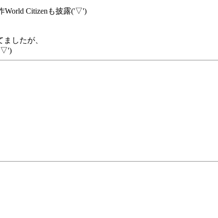
Citizenも披露('▽')
てましたが、
')