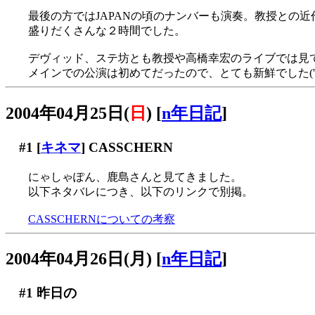
最後の方ではJAPANの頃のナンバーも演奏。教授との近作World 
盛りだくさんな２時間でした。
デヴィッド、ステ坊とも教授や高橋幸宏のライブでは見
メインでの公演は初めてだったので、とても新鮮でした('▽
2004年04月25日(
日
)
[
n年日記
]
#1
[
キネマ
] CASSCHERN
にゃしゃぽん、鹿島さんと見てきました。
以下ネタバレにつき、以下のリンクで別掲。
CASSCHERNについての考察
2004年04月26日(月)
[
n年日記
]
#1
昨日の