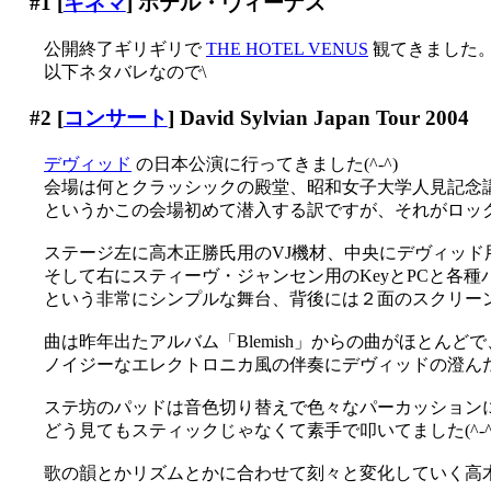
#1
[
キネマ
] ホテル・ヴィーナス
公開終了ギリギリで
THE HOTEL VENUS
観てきました
以下ネタバレなので\
#2
[
コンサート
] David Sylvian Japan Tour 2004
デヴィッド
の日本公演に行ってきました(^-^)
会場は何とクラッシックの殿堂、昭和女子大学人見記念講堂(
というかこの会場初めて潜入する訳ですが、それがロック畑の公
ステージ左に高木正勝氏用のVJ機材、中央にデヴィッド用
そして右にスティーヴ・ジャンセン用のKeyとPCと各
という非常にシンプルな舞台、背後には２面のスクリー
曲は昨年出たアルバム「Blemish」からの曲がほとんどで
ノイジーなエレクトロニカ風の伴奏にデヴィッドの澄んだ声
ステ坊のパッドは音色切り替えで色々なパーカッション
どう見てもスティックじゃなくて素手で叩いてました(^-^;;
歌の韻とかリズムとかに合わせて刻々と変化していく高