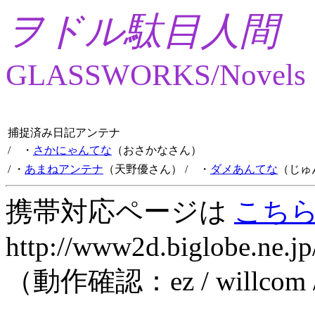
ヲドル駄目人間
GLASSWORKS/Novels
捕捉済み日記アンテナ
/ ・
さかにゃんてな
（おさかなさん）
/ ・
あまねアンテナ
（天野優さん）
/ ・
ダメあんてな
（じゅ
携帯対応ページは
こち
http://www2d.biglobe.ne.jp
（動作確認：ez / willcom 