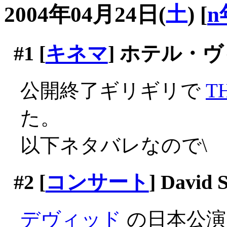
2004年04月24日(
土
)
[
n
#1
[
キネマ
] ホテル・
公開終了ギリギリで
T
た。
以下ネタバレなので\
#2
[
コンサート
] David 
デヴィッド
の日本公演に