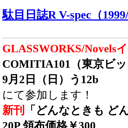
駄目日誌R V-spec（1999/
GLASSWORKS/Nove
COMITIA101（東京
9月2日（日）う12b
にて参加します！
新刊
「どんなときも どん
20P 領布価格￥300