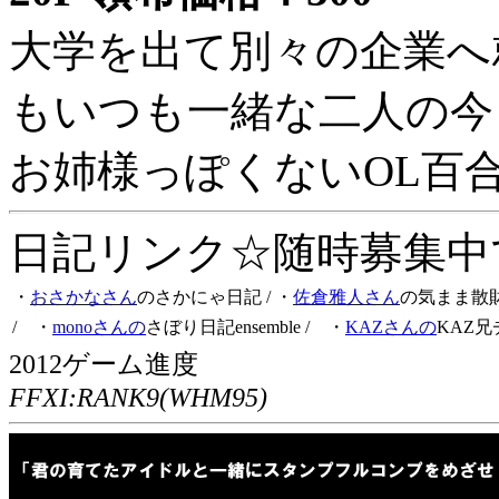
大学を出て別々の企業へ
もいつも一緒な二人の今
お姉様っぽくないOL百
日記リンク☆随時募集中です
・
おさかなさん
のさかにゃ日記
/ ・
佐倉雅人さん
の気まま散
/ ・
monoさんの
さぼり日記ensemble
/ ・
KAZさんの
KAZ兄
2012ゲーム進度
FFXI:RANK9(WHM95)