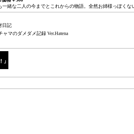
も一緒な二人の今までとこれからの物語。全然お姉様っぽくない
財日記
チャマのダメダメ記録 Ver.Hatena