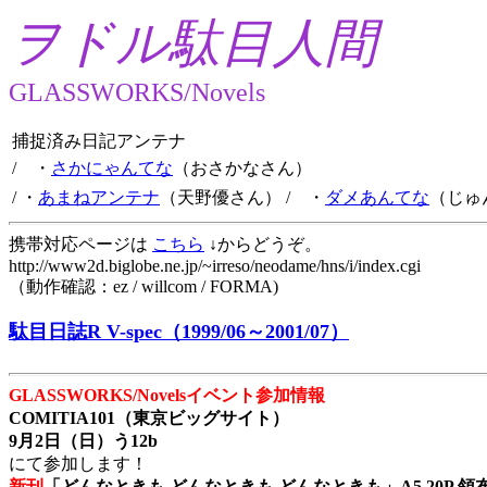
ヲドル駄目人間
GLASSWORKS/Novels
捕捉済み日記アンテナ
/ ・
さかにゃんてな
（おさかなさん）
/ ・
あまねアンテナ
（天野優さん）
/ ・
ダメあんてな
（じゅ
携帯対応ページは
こちら
↓からどうぞ。
http://www2d.biglobe.ne.jp/~irreso/neodame/hns/i/index.cgi
（動作確認：ez / willcom / FORMA)
駄目日誌R V-spec（1999/06～2001/07）
GLASSWORKS/Novelsイベント参加情報
COMITIA101（東京ビッグサイト）
9月2日（日）う12b
にて参加します！
新刊
「どんなときも どんなときも どんなときも」A5 20P 領布