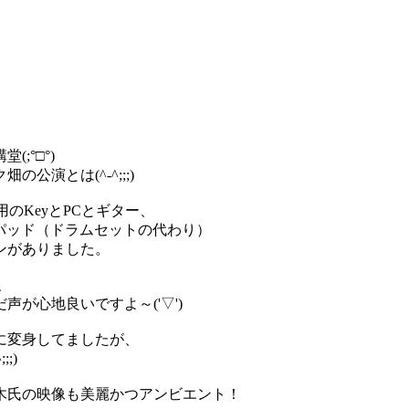
。
;°□°)
演とは(^-^;;;)
のKeyとPCとギター、
種パッド（ドラムセットの代わり）
ンがありました。
、
が心地良いですよ～('▽')
に変身してましたが、
;)
木氏の映像も美麗かつアンビエント！