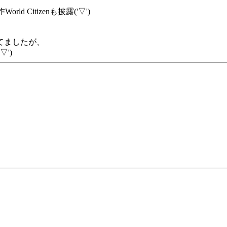
Citizenも披露('▽')
てましたが、
')