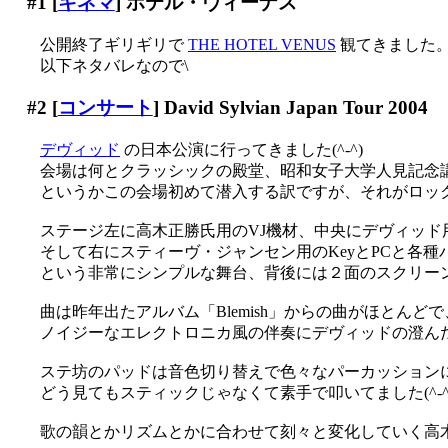
#1
[
キネマ
] ホテル・ヴィーナス
公開終了ギリギリで
THE HOTEL VENUS
観てきました
以下ネタバレなので\
#2
[
コンサート
] David Sylvian Japan Tour 2004
デヴィッド
の日本公演に行ってきました(^-^)
会場は何とクラッシックの殿堂、昭和女子大学人見記念講堂(
というかこの会場初めて潜入する訳ですが、それがロック畑の公
ステージ左に高木正勝氏用のVJ機材、中央にデヴィッド用
そして右にスティーヴ・ジャンセン用のKeyとPCと各
という非常にシンプルな舞台、背後には２面のスクリー
曲は昨年出たアルバム「Blemish」からの曲がほとんどで
ノイジーなエレクトロニカ風の伴奏にデヴィッドの澄んだ声
ステ坊のパッドは音色切り替えで色々なパーカッション
どう見てもスティックじゃなくて素手で叩いてました(^-^;;
歌の韻とかリズムとかに合わせて刻々と変化していく高