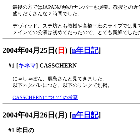
最後の方ではJAPANの頃のナンバーも演奏。教授との近作World 
盛りだくさんな２時間でした。
デヴィッド、ステ坊とも教授や高橋幸宏のライブでは見
メインでの公演は初めてだったので、とても新鮮でした('▽
2004年04月25日(
日
)
[
n年日記
]
#1
[
キネマ
] CASSCHERN
にゃしゃぽん、鹿島さんと見てきました。
以下ネタバレにつき、以下のリンクで別掲。
CASSCHERNについての考察
2004年04月26日(月)
[
n年日記
]
#1
昨日の