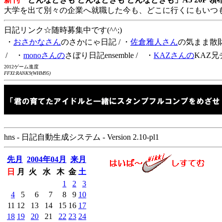
大学を出て別々の企業へ就職した今も、どこに行くにもいつ
日記リンク☆随時募集中です(^^;)
・
おさかなさん
のさかにゃ日記
/ ・
佐倉雅人さん
の気まま散
/ ・
monoさんの
さぼり日記ensemble
/ ・
KAZさんの
KAZ兄
2012ゲーム進度
FFXI:RANK9(WHM95)
hns - 日記自動生成システム - Version 2.10-pl1
先月
2004年04月
来月
日
月
火
水
木
金
土
1
2
3
4
5
6
7
8
9
10
11
12
13
14
15
16
17
18
19
20
21
22
23
24