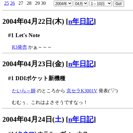
25
26
27
28
29
30
2004年04月22日(木)
[
n年日記
]
#1
Let's Note
R3発売
かぁ～～～
2004年04月23日(金)
[
n年日記
]
#1
DDIポケット新機種
たいら～師
のところから
京セラK3001V
発表('▽')
むむぅ、これはよさそうですなっ！
2004年04月24日(
土
)
[
n年日記
]