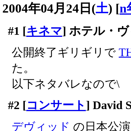
2004年04月24日(
土
)
[
n
#1
[
キネマ
] ホテル・
公開終了ギリギリで
T
た。
以下ネタバレなので\
#2
[
コンサート
] David 
デヴィッド
の日本公演に