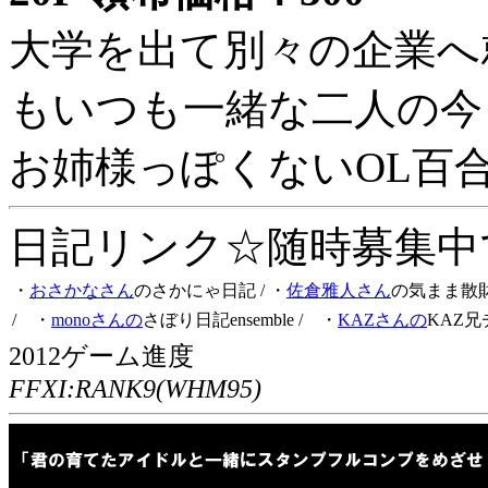
大学を出て別々の企業へ
もいつも一緒な二人の今
お姉様っぽくないOL百
日記リンク☆随時募集中です
・
おさかなさん
のさかにゃ日記
/ ・
佐倉雅人さん
の気まま散
/ ・
monoさんの
さぼり日記ensemble
/ ・
KAZさんの
KAZ兄
2012ゲーム進度
FFXI:RANK9(WHM95)