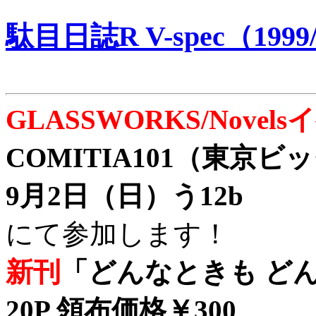
駄目日誌R V-spec（1999/
GLASSWORKS/Nove
COMITIA101（東京
9月2日（日）う12b
にて参加します！
新刊
「どんなときも どん
20P 領布価格￥300