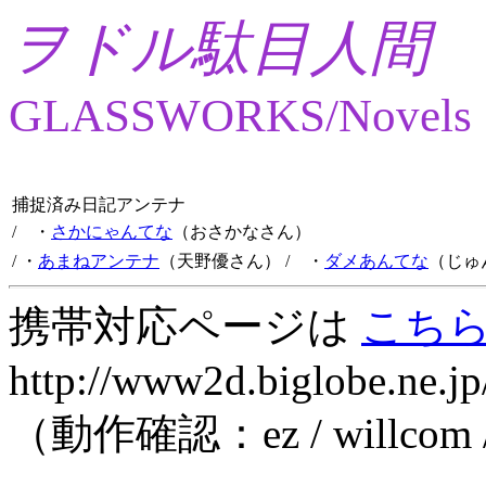
ヲドル駄目人間
GLASSWORKS/Novels
捕捉済み日記アンテナ
/ ・
さかにゃんてな
（おさかなさん）
/ ・
あまねアンテナ
（天野優さん）
/ ・
ダメあんてな
（じゅ
携帯対応ページは
こち
http://www2d.biglobe.ne.jp
（動作確認：ez / willcom 