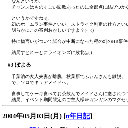
なんというか、
チャンスはものすごい回数あったのに全部点に結びつか
というかですねぇ、
幻のホームラン事件といい、ストライク判定の仕方とい
明らかにこの審判おかしいですよ？(-_-;)
特に物言いがついて試合が中断になった程の幻のHR事
結局すとれーとにライオンズに敗北(;д;)
#3
ぽよる
千葉泊の友人夫妻が離脱、秋葉原でふぃんさんも離脱。
で、ソロでキュアメイドへ。
食事してケーキ食べてお茶飲んでメイドさんに癒されつ
結局、イベント期間限定のご主人様＠ガンガンのマグセ
2004年05月03日(月)
[
n年日記
]