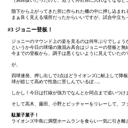
（満席扱いだったので、危うく外野席に入れなくなると
階下から上がってきた所に作られた柵の中に押し込まれる(
まぁ良く見える場所だったからいいですが、試合中立ちっぱか
#3
ジョニー登板！
ジョニーのマウンド上の姿を見るのは何年ぶりでしょうか('
というか今日の球場の激混み具合はジョニーの登板と無
今までの登板から、調子は悪くないように見えていたので期
が、
四球連発、押し出しで2点ほどライオンズに献上して降板(;д
球が総じて高めで性急に苦しんでいるぽ…。
しかし！今日は打線が強力でなんとか同点まで追いつけ
そして高木、藤田、小野とピッチャーをリレーして、ファ
駄菓子菓子！
ライオンズ中島に満塁ホームランを食らい一気に引き離