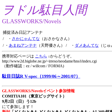
ヲドル駄目人間
GLASSWORKS/Novels
捕捉済み日記アンテナ
/ ・
さかにゃんてな
（おさかなさん）
/ ・
あまねアンテナ
（天野優さん）
/ ・
ダメあんてな
（じゅ
携帯対応ページは
こちら
↓からどうぞ。
http://www2d.biglobe.ne.jp/~irreso/neodame/hns/i/index.cgi
（動作確認：ez / willcom / FORMA)
駄目日誌R V-spec（1999/06～2001/07）
GLASSWORKS/Novelsイベント参加情報
COMITIA101（東京ビッグサイト）
9月2日（日）う12b
にて参加します！
新刊
「どんなときも どんなときも どんなときも」A5 20P 領布