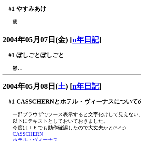
#1
やすみあけ
疲…
2004年05月07日(金)
[
n年日記
]
#1
ぽしごとぽしごと
鬱…
2004年05月08日(
土
)
[
n年日記
]
#1
CASSCHERNとホテル・ヴィーナスについて
一部ブラウザでソース表示すると文字化けして見えない
以下にテキストとしておいておきました。
今度はＩＥでも動作確認したので大丈夫かと(^-^;;)
CASSCHERN
ホテル・ヴィーナス