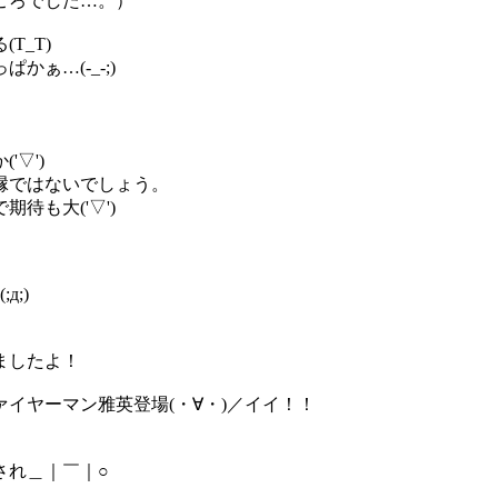
ころでした…。）
T_T)
ぁ…(-_-;)
▽')
縁ではないでしょう。
待も大('▽')
;)
ましたよ！
イヤーマン雅英登場(・∀・)／イイ！！
され＿｜￣｜○