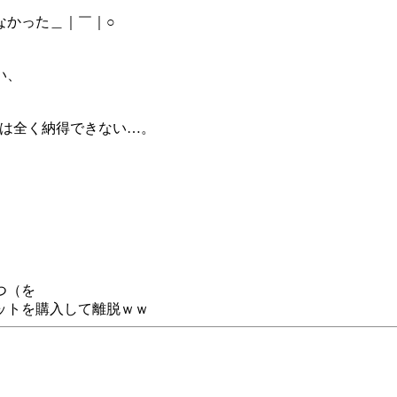
なかった＿｜￣｜○
い、
件は全く納得できない…。
つ（を
ットを購入して離脱ｗｗ