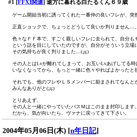
#1
[
FFXI関連
] 途方に暮れる白たるくん６９歳
ゲーム開始当初に誘ってくれた一番仲の良いフレが、突然ヴ
正直ショックで、ちょっとどうして良いか判りません…
色々なＦＦ本で、すごく親しいフレに去られて、自分も
という話を目にしていたのですが、自分がそういう立場
その気持ちが良く判りました…(;д;)
その人とはLvが離れてしまって、お互いLvあげしてる
いなくなってから、もっと一緒に色々やればよかったと後悔
それでも、他のフレやＬＳメンバーに励まされてなんと
みんなありがと(;д;)
とりあえず、
その人と一緒にやっていたバスＭはこのまま封印します
だから、気が向いたら、ヴァナに戻ってきて下さい。
2004年05月06日(木)
[
n年日記
]