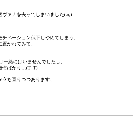
ァナを去ってしまいました(;д;)
。
モチベーション低下しやめてしまう、
に置かれてみて、
時は一緒にはいませんでしたし、
ばかり…(T_T)
か立ち直りつつあります、
。