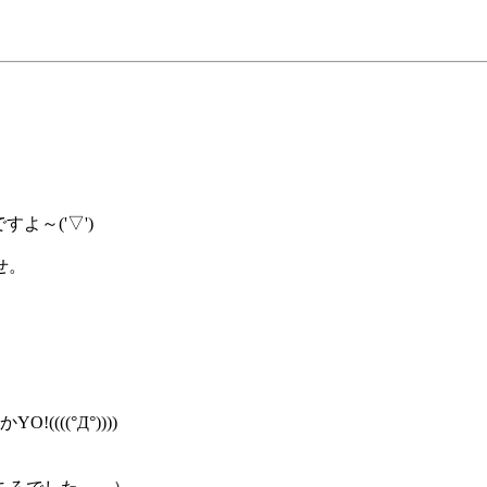
よ～('▽')
せ。
(((°Д°))))
。