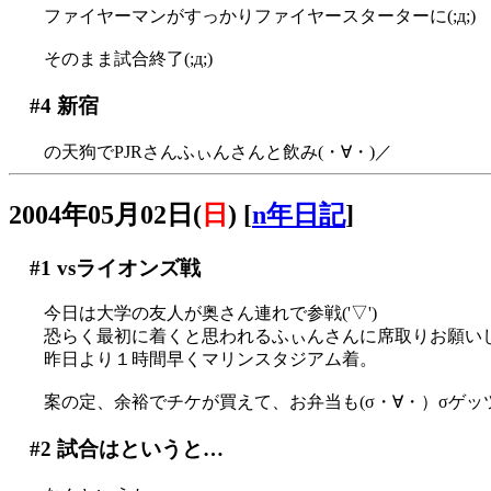
ファイヤーマンがすっかりファイヤースターターに(;д;)
そのまま試合終了(;д;)
#4
新宿
の天狗でPJRさんふぃんさんと飲み(・∀・)／
2004年05月02日(
日
)
[
n年日記
]
#1
vsライオンズ戦
今日は大学の友人が奥さん連れで参戦('▽')
恐らく最初に着くと思われるふぃんさんに席取りお願い
昨日より１時間早くマリンスタジアム着。
案の定、余裕でチケが買えて、お弁当も(σ・∀・）σゲッ
#2
試合はというと…