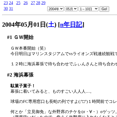
23
24
25
26
27
28
29
30
31
2004年05月01日(
土
)
[
n年日記
]
#1
ＧＷ開始
ＧＷ本番開始（笑）
今日明日はマリンスタジアムでvsライオンズ戦連続観戦です
１２時に海浜幕張で待ち合わせでふぃんさんと待ち合わ
#2
海浜幕張
駄菓子菓子！
幕張に着いてみると、ものすごい人人人…。
球場のFC専用窓口も長蛇の列ですよ(;°□°)１時間前でコレかYO!(
何とか「立見御免」な外野席のチケを(σ・∀・）σゲッツ