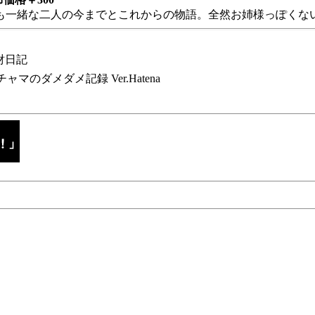
も一緒な二人の今までとこれからの物語。全然お姉様っぽくない
財日記
チャマのダメダメ記録 Ver.Hatena