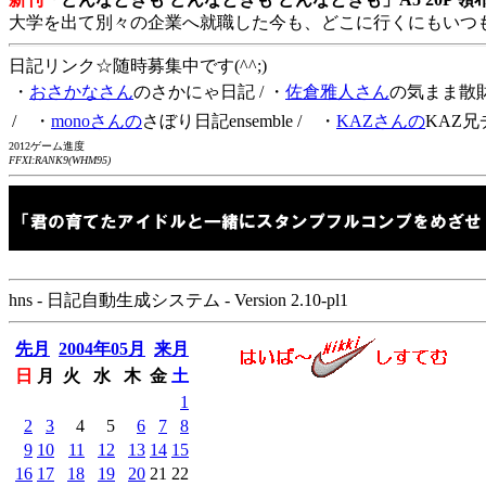
大学を出て別々の企業へ就職した今も、どこに行くにもいつ
日記リンク☆随時募集中です(^^;)
・
おさかなさん
のさかにゃ日記
/ ・
佐倉雅人さん
の気まま散
/ ・
monoさんの
さぼり日記ensemble
/ ・
KAZさんの
KAZ兄
2012ゲーム進度
FFXI:RANK9(WHM95)
hns - 日記自動生成システム - Version 2.10-pl1
先月
2004年05月
来月
日
月
火
水
木
金
土
1
2
3
4
5
6
7
8
9
10
11
12
13
14
15
16
17
18
19
20
21
22