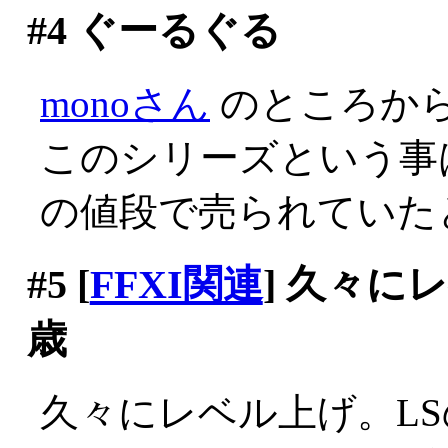
#4
ぐーるぐる
monoさん
のところか
このシリーズという事
の値段で売られていたとゆー
#5
[
FFXI関連
] 久々に
歳
久々にレベル上げ。L