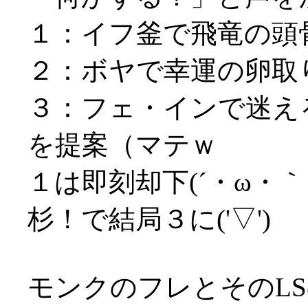
１：イフ釜で飛竜の頭
２：ボヤで幸運の卵取
３：フェ・インで迷え
を提案（マテｗ
１は即刻却下(´・ω・
杉！で結局３に('▽')
モンクのフレとそのL