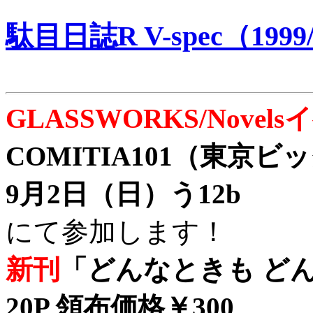
駄目日誌R V-spec（1999/
GLASSWORKS/Nove
COMITIA101（東京
9月2日（日）う12b
にて参加します！
新刊
「どんなときも どん
20P 領布価格￥300