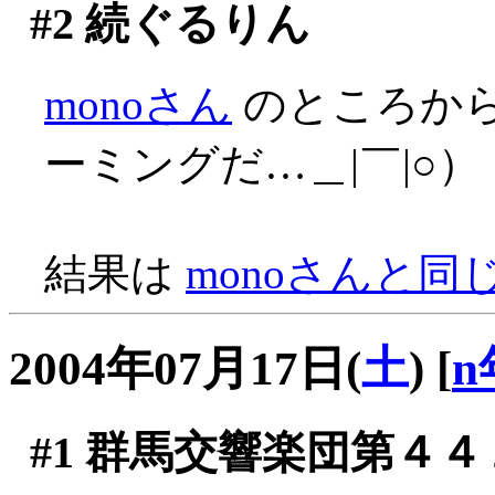
#2
続ぐるりん
monoさん
のところか
ーミングだ…＿|￣|○）
結果は
monoさんと同
2004年07月17日(
土
)
[
n
#1
群馬交響楽団第４４