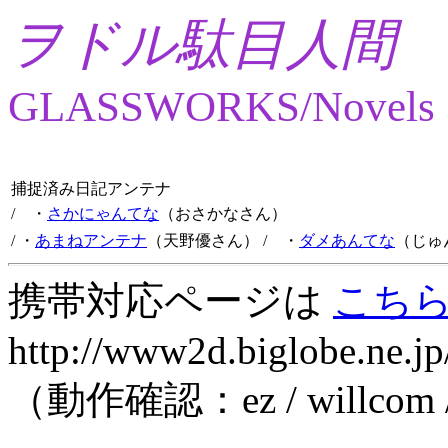
ヲドル駄目人間
GLASSWORKS/Novels
捕捉済み日記アンテナ
/ ・
さかにゃんてな
（おさかなさん）
/ ・
あまねアンテナ
（天野優さん）
/ ・
ダメあんてな
（じゅ
携帯対応ページは
こち
http://www2d.biglobe.ne.jp
（動作確認：ez / willcom 