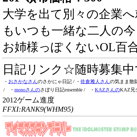
大学を出て別々の企業へ
もいつも一緒な二人の今
お姉様っぽくないOL百
日記リンク☆随時募集中です
・
おさかなさん
のさかにゃ日記
/ ・
佐倉雅人さん
の気まま散
/ ・
monoさんの
さぼり日記ensemble
/ ・
KAZさんの
KAZ兄
2012ゲーム進度
FFXI:RANK9(WHM95)