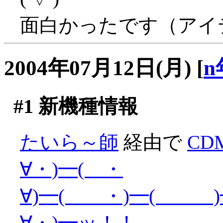
面白かったです（アイテ
2004年07月12日(月)
[
n
#1
新機種情報
たいら～師
経由で
CD
∀・)━( ・
∀)━( ・)━( )━
∀・)━ッ！！