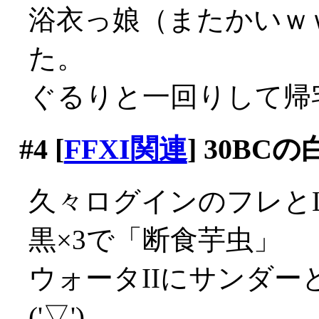
浴衣っ娘（またかいｗ
た。
ぐるりと一回りして帰
#4
[
FFXI関連
] 30BC
久々ログインのフレとL
黒×3で「断食芋虫」
ウォータIIにサンダ
('▽')