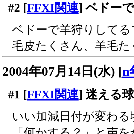
#2
[
FFXI関連
] ベドー
ベドーで羊狩りしてる
毛皮たくさん、羊毛たく
2004年07月14日(水)
[
n
#1
[
FFXI関連
] 迷える
いい加減日付が変わる
「何かする？」と声を