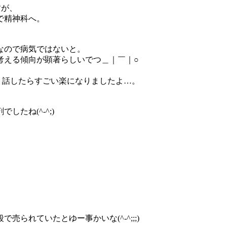
すが、
で精神科へ。
なので病気ではないと。
考える傾向が顕著らしいでつ＿｜￣｜○
り話したらすごい楽になりましたよ…。
たね(^-^;)
られていたとゆー事かいな(^-^;;;)