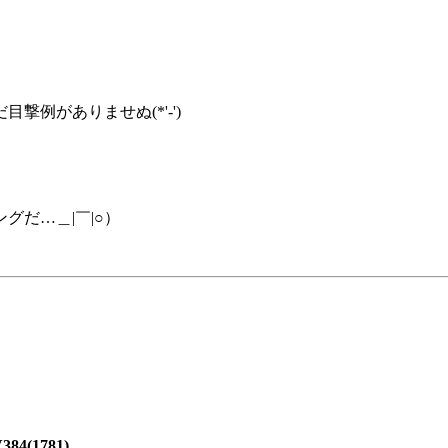
例がありませぬ(*'-')
グだ…＿|￣|○）
(1781)