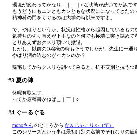
環境が変わってかなり＿｜￣｜○な状態が続いてた訳で
もうどうにもニンともカンともな状況にになってきたの
精神科の門をくぐるのは大学の時以来ですよ。
で、やはりというか、状況は性格から起因しているもの
気持ちの切り替えが下手なのと何でも極端に突き詰めて
とりあえずおクスリ頂いて撤退。
しかし、以前のO嬢様の時もそうでしたが、先生に一通
やはり溜め込むのがイカンのか？
帰宅してからクスリを調べてみると、抗不安剤と抗うつ剤でし
#3
夏の陣
休暇奪取完了。
ってか原稿書かねば＿｜￣｜○
#4
ぐーるぐる
monoさん
のところから
なんじゃこりゃ（笑）
このシリーズという事は最初は別の名前でそれなりの値段で売