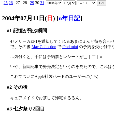
25
26
27
28
29
30
31
2004年07月11日(
日
)
[
n年日記
]
#1
記憶が飛ぶ瞬間
ゼノサーガEP1を返却してくれるあまにょんと待ち合わ
で、その後
Mac Collection
で
iPod mini
の予約を受け付中
…気付くと、手には予約票とレシートが＿｜￣｜○
いや、新聞記事で発売決定というのを見たので、これは
これでついにApple社製ハードのユーザーに(^-^;)
#2
その後
キュアメイドでお茶して帰宅するるん。
#3
七夕祭り2回目