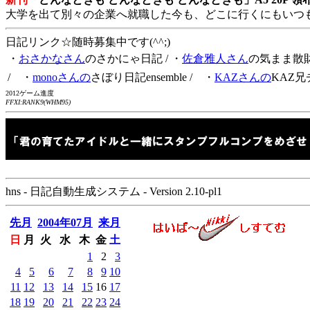
大学を出て別々の企業へ就職した今も、どこに行くにもいつ
日記リンク☆随時募集中です(^^;)
・
おさかなさん
のさかにゃ日記
/ ・
佐倉雅人さん
の気まま散
/ ・
monoさんの
さぼり日記ensemble
/ ・
KAZさんの
KAZ兄
2012ゲーム進度
FFXI:RANK9(WHM95)
hns - 日記自動生成システム - Version 2.10-pl1
先月
2004年07月
来月
日
月
火
水
木
金
土
1
2
3
4
5
6
7
8
9
10
11
12
13
14
15
16
17
18
19
20
21
22
23
24