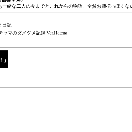
も一緒な二人の今までとこれからの物語。全然お姉様っぽくない
財日記
チャマのダメダメ記録 Ver.Hatena