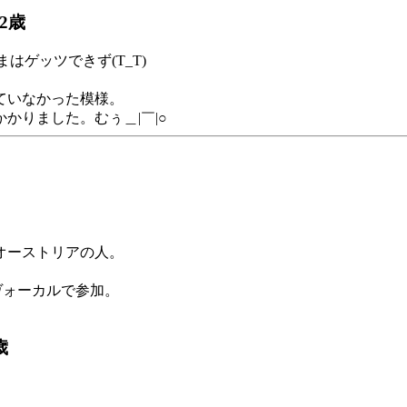
2歳
はゲッツできず(T_T)
ていなかった模様。
かりました。むぅ＿|￣|○
オーストリアの人。
ヴォーカルで参加。
歳