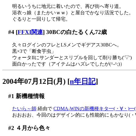
明るいうちに地元に着いたので、再び街へ寄り道。
浴衣っ娘（またかいｗｗ）と屋台でかなり活況でした。
ぐるりと一回りして帰宅。
#4
[
FFXI関連
] 30BCの白たるくん72歳
久々ログインのフレとLSメンでギデアス30BCへ。
黒×3で「断食芋虫」
ウォータIIにサンダーとスリプルを回して削り勝ち('▽')
面白かったです（アイテムはハズレでしたが(^-^;)）
2004年07月12日(月)
[
n年日記
]
#1
新機種情報
たいら～師
経由で
CDMA-WINの新機種キタ━(・∀・)
おおおお、今回のはデザイン的にも性能的にもかなり(・
#2
４月から色々