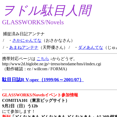
ヲドル駄目人間
GLASSWORKS/Novels
捕捉済み日記アンテナ
/ ・
さかにゃんてな
（おさかなさん）
/ ・
あまねアンテナ
（天野優さん）
/ ・
ダメあんてな
（じゅ
携帯対応ページは
こちら
↓からどうぞ。
http://www2d.biglobe.ne.jp/~irreso/neodame/hns/i/index.cgi
（動作確認：ez / willcom / FORMA)
駄目日誌R V-spec（1999/06～2001/07）
GLASSWORKS/Novelsイベント参加情報
COMITIA101（東京ビッグサイト）
9月2日（日）う12b
にて参加します！
新刊
「どんなときも どんなときも どんなときも」A5 20P 領布