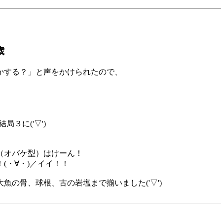
歳
かする？」と声をかけられたので、
３に('▽')
（オバケ型）はけーん！
(・∀・)／イイ！！
の骨、球根、古の岩塩まで揃いました('▽')