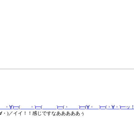
━( ・∀)━( ・)━( )━(・ )━(∀・ )━(・∀・)━ッ
∀・)／イイ！！感じですなあああああぅ