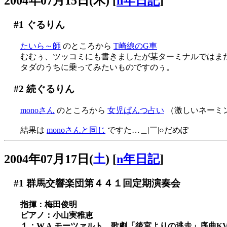
2004年07月15日(木)
[
n年日記
]
#1
ぐるりん
たいら～師
のところから
T崎線のG車
むむぅ、ツッコミにも書きましたが某ターミナルではまだ目撃
タダのうちに乗ってみたいものですのぅ。
#2
続ぐるりん
monoさん
のところから
女児ぱんつ占い
（激しいネーミン
結果は
monoさんと同じ
ですた…＿|￣|○だめぽ
2004年07月17日(
土
)
[
n年日記
]
#1
群馬交響楽団第４４１回定期演奏会
指揮：梅田俊明
ピアノ：小山実稚恵
１：W.A.モーツァルト 歌劇「後宮よりの逃走」序曲KV384