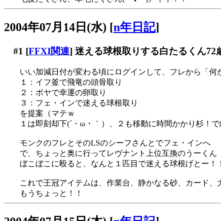
2004年07月14日(水)
[
n年日記
]
#1
[
FFXI関連
] 迷える球根取りする白たるくん72
いい加減日付が変わる頃にログインして、フレから「何
１：イフ釜で飛竜の頭骨取り
２：ボヤで幸運の卵取り
３：フェ・インで迷える球根取り
を提案（マテｗ
１は即刻却下(´・ω・｀）、２も移動に時間かかり杉！で結局
モンクのフレとそのLSのシーフさんとでフェ・インへ
で、ちょっと奥に行ってレヴナント上位互換のうーくん
ぼこぼこに殴ると、なんと１匹目で迷える球根げとー！！
これで王冠アイテムは、作業台、静かなる砂、カード、大魚
もうちょっと！！