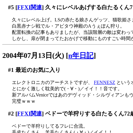
#5
[
FFXI関連
] 久々にレベルあげする白たるくん7
久々にレベル上げ。LSの赤たる娘さんゲッツ、猫歌姫さま
白黒赤ナシ戦でル・アビタウ神殿のAうぇぽん狩り。
配置転換の記事もありましたが、当該階層の敵は変わっ
しかし、扉が閉まってたおかげで移動にものすごい時間か
2004年07月13日(火)
[
n年日記
]
#1
最近のお気に入り
エレクトロニカのアーチストですが、
FENNESZ
という
とにかく激しく耽美的で(・∀・)／イイ！！音です。
新アルバムVeniceではあのデヴィッド・シルヴィアンも
完璧ｗｗｗ
#2
[
FFXI関連
] ベドーで羊狩りする白たるくん72
ベドーで羊狩りしてるフレに合流。
毛皮たくさん、羊毛たくさん(・∀・)／イイ！！