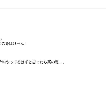
せ。
なのをはけーん！
予約やってるはずと思ったら案の定…。