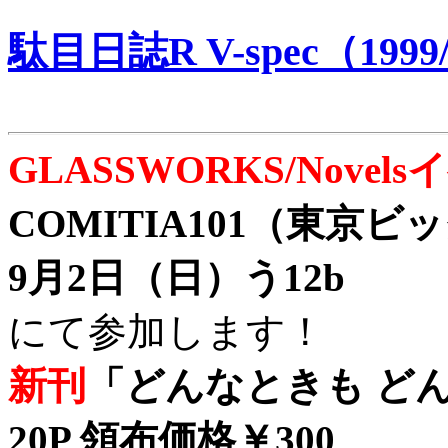
駄目日誌R V-spec（1999/
GLASSWORKS/Nove
COMITIA101（東京
9月2日（日）う12b
にて参加します！
新刊
「どんなときも どん
20P 領布価格￥300