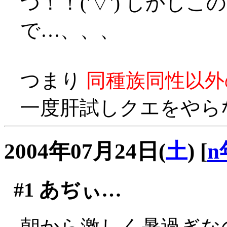
つ！！('▽') しかし
で…、、、
つまり
同種族同性以外
一度肝試しクエをやら
2004年07月24日(
土
)
[
n
#1
あぢぃ…
朝から激しく暑過ぎな