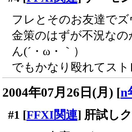
フレとそのお友達でズ
金策のはずが不況なの
ん(´・ω・｀）
でもかなり殴れてスト
2004年07月26日(月)
[
n
#1
[
FFXI関連
] 肝試し