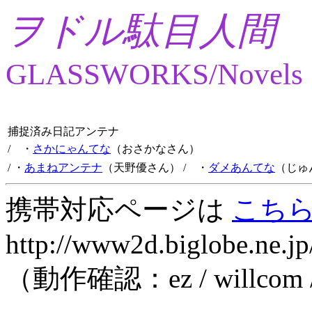
ヲドル駄目人間
GLASSWORKS/Novels
捕捉済み日記アンテナ
/ ・
さかにゃんてな
（おさかなさん）
/ ・
あまねアンテナ
（天野優さん）
/ ・
ダメあんてな
（じゅ
携帯対応ページは
こち
http://www2d.biglobe.ne.jp
（動作確認：ez / willcom 