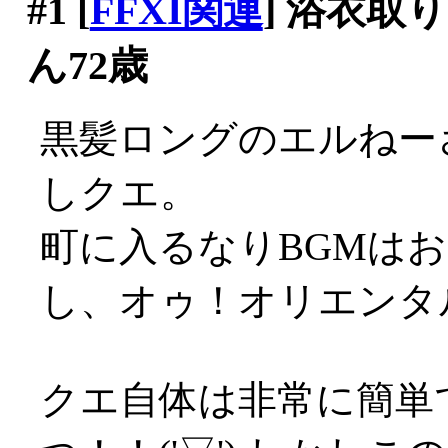
#1
[
FFXI関連
] 浴衣
ん72歳
黒髪ロングのエルねー
しクエ。
町に入るなりBGMは
し、オゥ！オリエンタ
クエ自体は非常に簡単