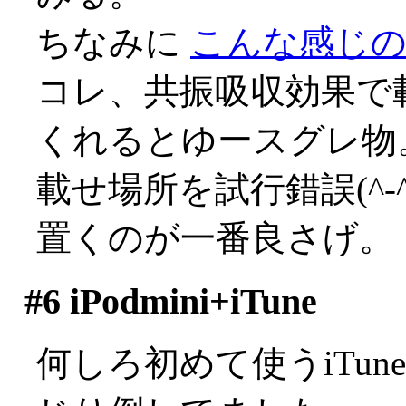
ちなみに
こんな感じの焼
コレ、共振吸収効果で
くれるとゆースグレ物
載せ場所を試行錯誤(^-
置くのが一番良さげ。
#6
iPodmini+iTune
何しろ初めて使うiTu