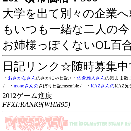
大学を出て別々の企業へ
もいつも一緒な二人の今
お姉様っぽくないOL百
日記リンク☆随時募集中です
・
おさかなさん
のさかにゃ日記
/ ・
佐倉雅人さん
の気まま散
/ ・
monoさんの
さぼり日記ensemble
/ ・
KAZさんの
KAZ兄
2012ゲーム進度
FFXI:RANK9(WHM95)