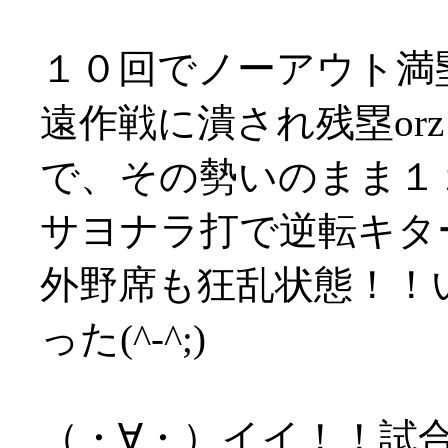
１０回でノーアウト満
遠作戦に潰され残塁orz
で、その勢いのまま１
サヨナラ打で逆転キタ
外野席も狂乱状態！！
った(^-^;)
（・∀・）イイ！！試