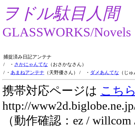
ヲドル駄目人間
GLASSWORKS/Novels
捕捉済み日記アンテナ
/ ・
さかにゃんてな
（おさかなさん）
/ ・
あまねアンテナ
（天野優さん）
/ ・
ダメあんてな
（じゅ
携帯対応ページは
こち
http://www2d.biglobe.ne.jp
（動作確認：ez / willcom 