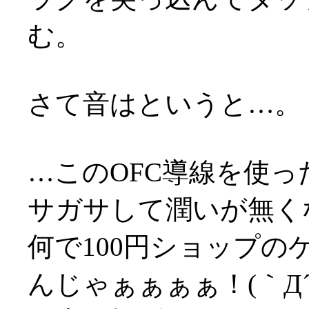
む。
さて音はというと…。
…このOFC導線を使
サガサして潤いが無くな
何で100円ショップ
んじゃぁぁぁぁ！(｀Д´