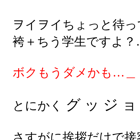
ヲイヲイちょっと待っ
袴＋ちう学生ですよ？
ボクもうダメかも…＿
グ ッ ジ ョ 
とにかく
さすがに挨拶だけで接