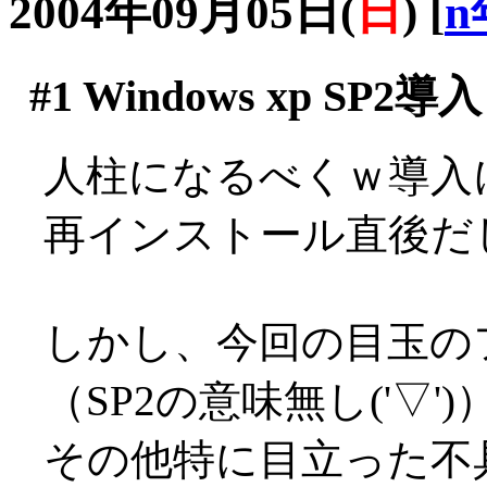
2004年09月05日(
日
)
[
n
#1
Windows xp SP2導入
人柱になるべくｗ導入
再インストール直後だ
しかし、今回の目玉の
（SP2の意味無し('▽')
その他特に目立った不具