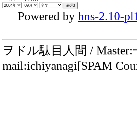
Powered by
hns-2.10-pl
ヲドル駄目人間 / Maste
mail:ichiyanagi[SPAM Cou