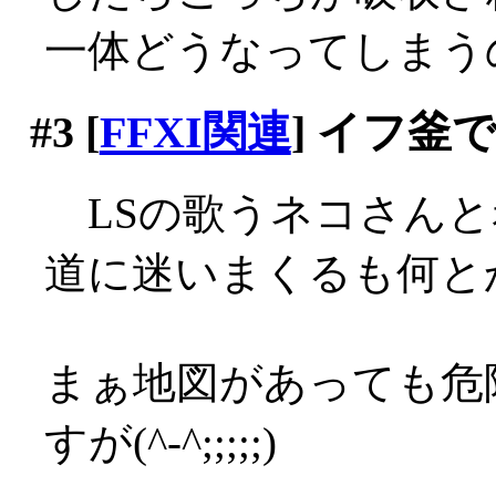
一体どうなってしまう
#3
[
FFXI関連
] イフ釜
LSの歌うネコさんと
道に迷いまくるも何とか
まぁ地図があっても危
すが(^-^;;;;;)