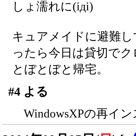
しょ濡れに(iдi)
キュアメイドに避難し
ったら今日は貸切でクロ
とぼとぼと帰宅。
#4
よる
WindowsXPの再イ