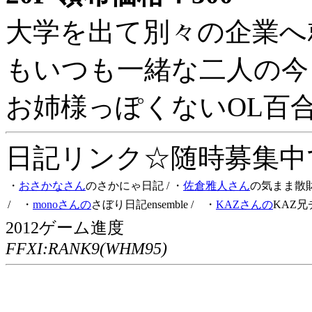
大学を出て別々の企業へ
もいつも一緒な二人の今
お姉様っぽくないOL百
日記リンク☆随時募集中です
・
おさかなさん
のさかにゃ日記
/ ・
佐倉雅人さん
の気まま散
/ ・
monoさんの
さぼり日記ensemble
/ ・
KAZさんの
KAZ兄
2012ゲーム進度
FFXI:RANK9(WHM95)