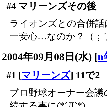
#4
マリーンズその後
ライオンズとの合併話
一安心…なのか？（；´
2004年09月08日(水)
[
n
#1
[
マリーンズ
] 11で2
プロ野球オーナー会議
続する事に(*´Д`*)