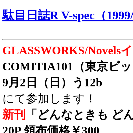
駄目日誌R V-spec（1999/
GLASSWORKS/Nove
COMITIA101（東京
9月2日（日）う12b
にて参加します！
新刊
「どんなときも どん
20P 領布価格￥300