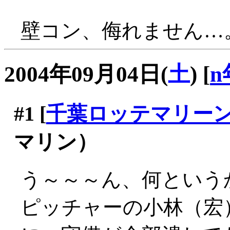
壁コン、侮れません…
2004年09月04日(
土
)
[
n
#1
[
千葉ロッテマリー
マリン）
う～～～ん、何という
ピッチャーの小林（宏