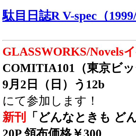
駄目日誌R V-spec（1999/
GLASSWORKS/Nove
COMITIA101（東京
9月2日（日）う12b
にて参加します！
新刊
「どんなときも どん
20P 領布価格￥300