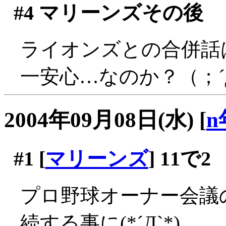
#4
マリーンズその後
ライオンズとの合併話
一安心…なのか？（；´
2004年09月08日(水)
[
n
#1
[
マリーンズ
] 11で2
プロ野球オーナー会議
続する事に(*´Д`*)