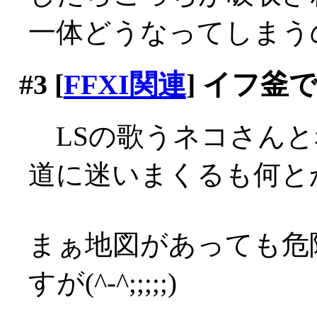
一体どうなってしまう
#3
[
FFXI関連
] イフ釜
LSの歌うネコさんと
道に迷いまくるも何とか
まぁ地図があっても危
すが(^-^;;;;;)