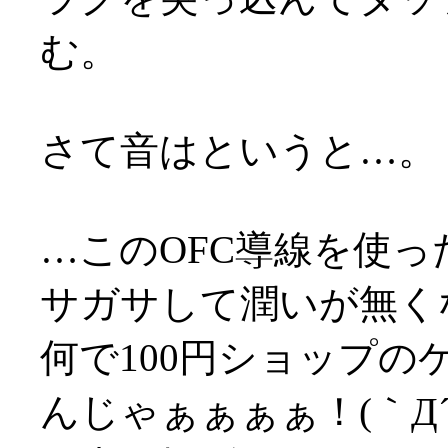
む。
さて音はというと…。
…このOFC導線を使
サガサして潤いが無くな
何で100円ショップ
んじゃぁぁぁぁ！(｀Д´