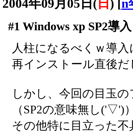
2004年09月05日(
日
)
[
n
#1
Windows xp SP2導入
人柱になるべくｗ導入
再インストール直後だ
しかし、今回の目玉の
（SP2の意味無し('▽')
その他特に目立った不具