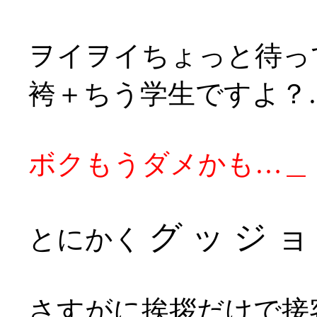
ヲイヲイちょっと待っ
袴＋ちう学生ですよ？
ボクもうダメかも…＿
グ ッ ジ ョ 
とにかく
さすがに挨拶だけで接