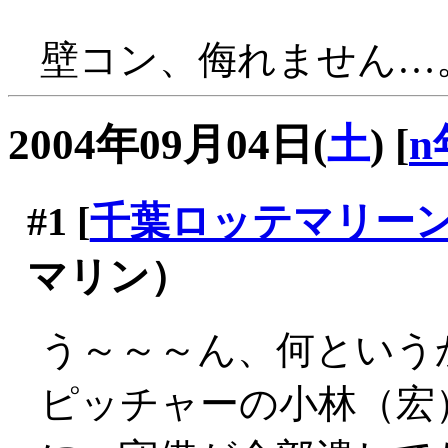
壁コン、侮れません…
2004年09月04日(
土
)
[
n
#1
[
千葉ロッテマリー
マリン）
う～～～ん、何という
ピッチャーの小林（宏