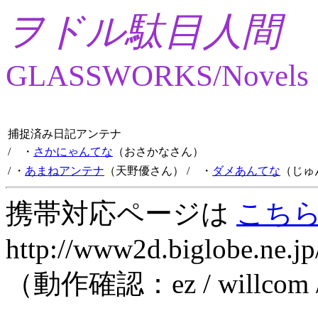
ヲドル駄目人間
GLASSWORKS/Novels
捕捉済み日記アンテナ
/ ・
さかにゃんてな
（おさかなさん）
/ ・
あまねアンテナ
（天野優さん）
/ ・
ダメあんてな
（じゅ
携帯対応ページは
こち
http://www2d.biglobe.ne.jp
（動作確認：ez / willcom 