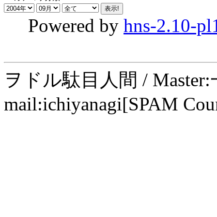
Powered by
hns-2.10-pl
ヲドル駄目人間 / Maste
mail:ichiyanagi[SPAM Cou