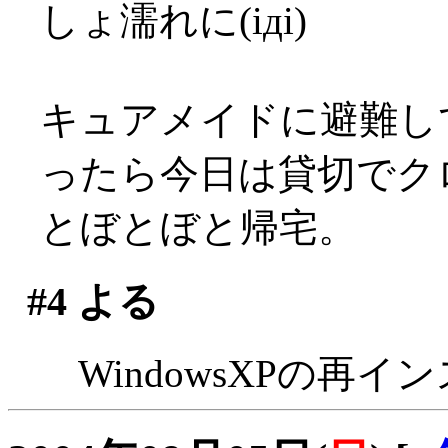
しょ濡れに(iдi)
キュアメイドに避難し
ったら今日は貸切でクロ
とぼとぼと帰宅。
#4
よる
WindowsXPの再イ