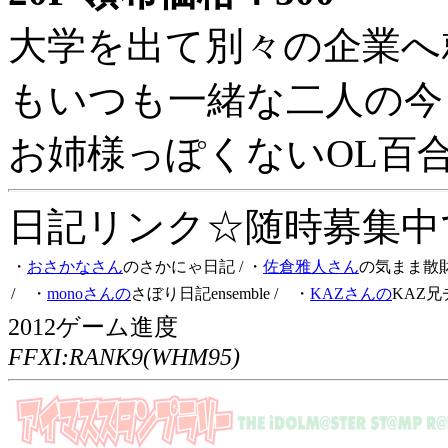
大学を出て別々の企業へ
もいつも一緒な二人の今
お姉様っぽくないOL百
日記リンク☆随時募集中です
・
おさかなさん
のさかにゃ日記
/ ・
佐倉雅人さん
の気まま散
/ ・
monoさんの
さぼり日記ensemble
/ ・
KAZさんの
KAZ兄
2012ゲーム進度
FFXI:RANK9(WHM95)