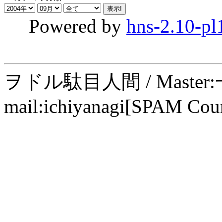
Powered by
hns-2.10-pl
ヲドル駄目人間 / Maste
mail:ichiyanagi[SPAM Cou