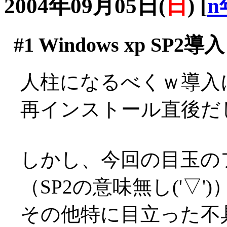
2004年09月05日(
日
)
[
n
#1
Windows xp SP2導入
人柱になるべくｗ導入
再インストール直後だ
しかし、今回の目玉の
（SP2の意味無し('▽')
その他特に目立った不具