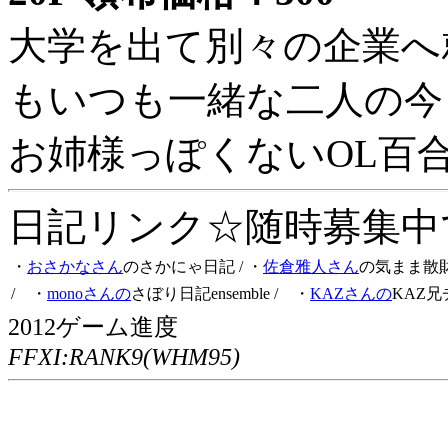
大学を出て別々の企業へ
もいつも一緒な二人の今
お姉様っぽくないOL百
日記リンク☆随時募集中です
・
おさかなさん
のさかにゃ日記
/ ・
佐倉雅人さん
の気まま散
/ ・
monoさんの
さぼり日記ensemble
/ ・
KAZさんの
KAZ兄
2012ゲーム進度
FFXI:RANK9(WHM95)