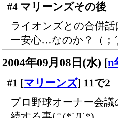
#4
マリーンズその後
ライオンズとの合併話
一安心…なのか？（；´
2004年09月08日(水)
[
n
#1
[
マリーンズ
] 11で2
プロ野球オーナー会議
続する事に(*´Д`*)