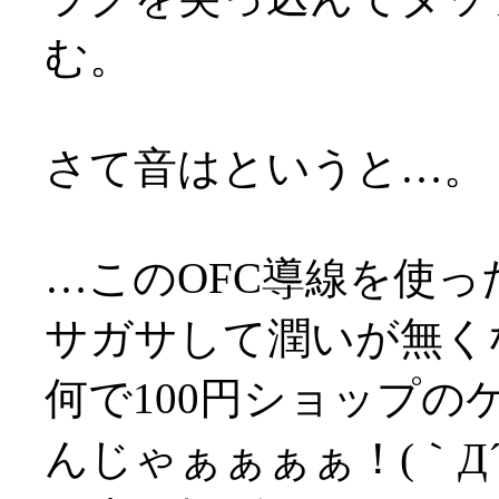
む。
さて音はというと…。
…このOFC導線を使
サガサして潤いが無くな
何で100円ショップ
んじゃぁぁぁぁ！(｀Д´