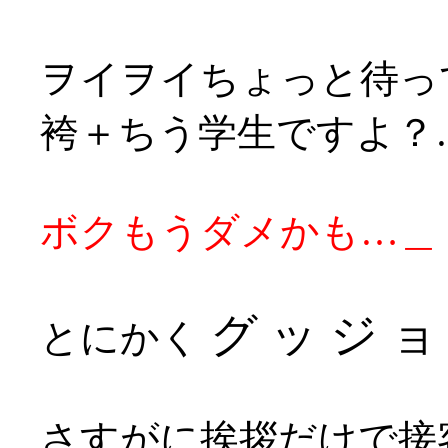
ヲイヲイちょっと待っ
袴＋ちう学生ですよ？
ボクもうダメかも…＿
グ ッ ジ ョ 
とにかく
さすがに挨拶だけで接