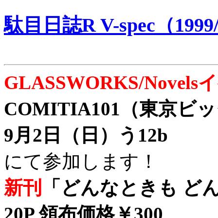
駄目日誌R V-spec（1999/
GLASSWORKS/Nove
COMITIA101（東京
9月2日（日）う12b
にて参加します！
新刊
「どんなときも どん
20P 領布価格￥300