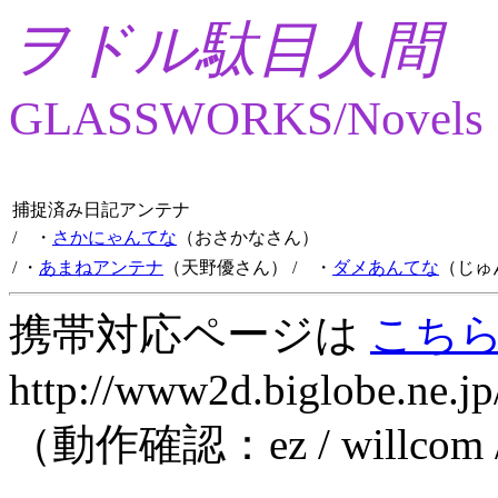
ヲドル駄目人間
GLASSWORKS/Novels
捕捉済み日記アンテナ
/ ・
さかにゃんてな
（おさかなさん）
/ ・
あまねアンテナ
（天野優さん）
/ ・
ダメあんてな
（じゅ
携帯対応ページは
こち
http://www2d.biglobe.ne.jp
（動作確認：ez / willcom 