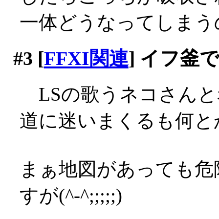
一体どうなってしまう
#3
[
FFXI関連
] イフ釜
LSの歌うネコさんと
道に迷いまくるも何とか
まぁ地図があっても危
すが(^-^;;;;;)