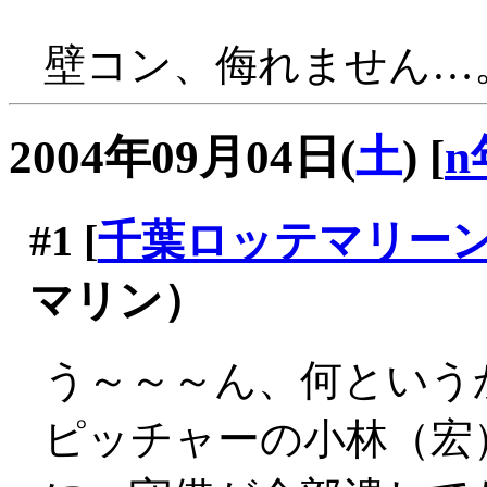
壁コン、侮れません…
2004年09月04日(
土
)
[
n
#1
[
千葉ロッテマリー
マリン）
う～～～ん、何という
ピッチャーの小林（宏