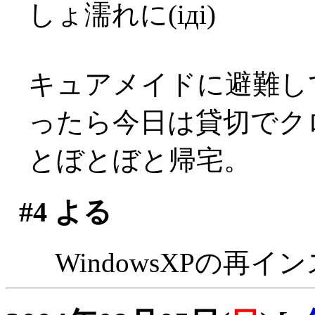
しょ濡れに(iдi)
キュアメイドに避難し
ったら今日は貸切でクロ
とぼとぼと帰宅。
#4
よる
WindowsXPの再イ