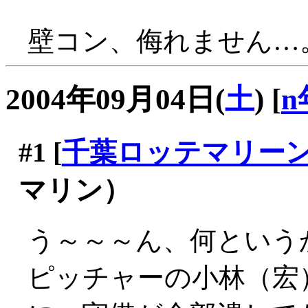
壁コン、侮れません…
2004年09月04日(
土
)
[
n
#1
[
千葉ロッテマリー
マリン）
う～～～ん、何という
ピッチャーの小林（宏