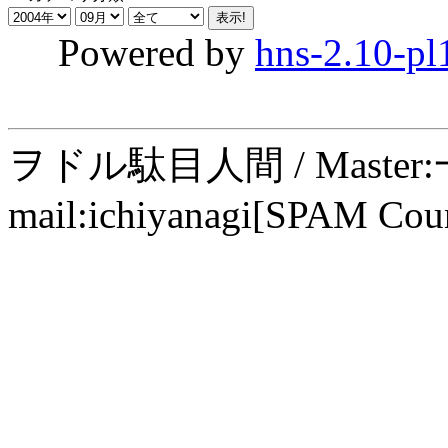
Powered by
hns-2.10-pl
ヲドル駄目人間 / Maste
mail:ichiyanagi[SPAM Cou