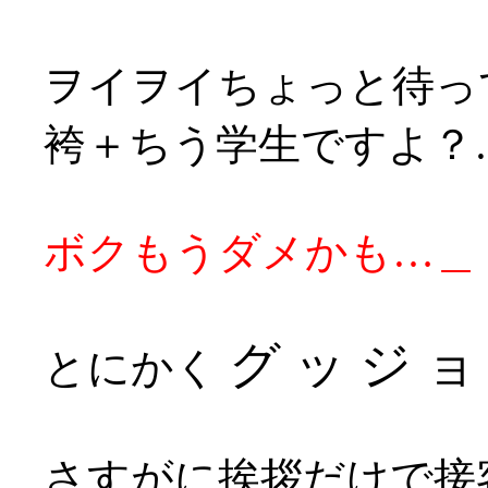
ヲイヲイちょっと待っ
袴＋ちう学生ですよ？
ボクもうダメかも…＿
グ ッ ジ ョ 
とにかく
さすがに挨拶だけで接