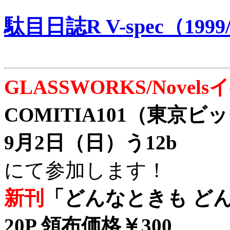
駄目日誌R V-spec（1999/
GLASSWORKS/Nove
COMITIA101（東京
9月2日（日）う12b
にて参加します！
新刊
「どんなときも どん
20P 領布価格￥300