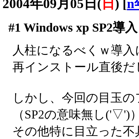
2004年09月05日(
日
)
[
n
#1
Windows xp SP2導入
人柱になるべくｗ導入
再インストール直後だ
しかし、今回の目玉の
（SP2の意味無し('▽')
その他特に目立った不具