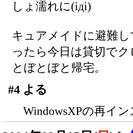
しょ濡れに(iдi)
キュアメイドに避難し
ったら今日は貸切でクロ
とぼとぼと帰宅。
#4
よる
WindowsXPの再イ