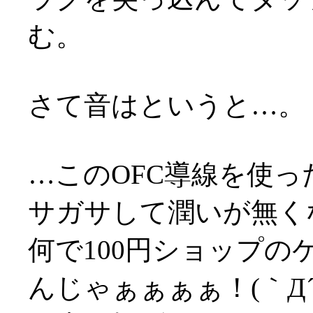
む。
さて音はというと…。
…このOFC導線を使
サガサして潤いが無くな
何で100円ショップ
んじゃぁぁぁぁ！(｀Д´