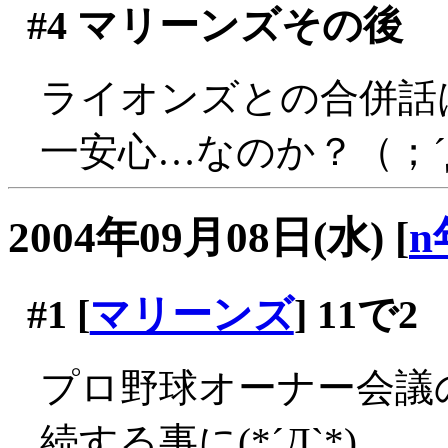
#4
マリーンズその後
ライオンズとの合併話
一安心…なのか？（；´
2004年09月08日(水)
[
n
#1
[
マリーンズ
] 11で2
プロ野球オーナー会議
続する事に(*´Д`*)