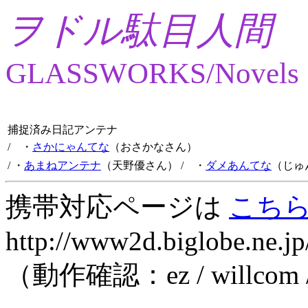
ヲドル駄目人間
GLASSWORKS/Novels
捕捉済み日記アンテナ
/ ・
さかにゃんてな
（おさかなさん）
/ ・
あまねアンテナ
（天野優さん）
/ ・
ダメあんてな
（じゅ
携帯対応ページは
こち
http://www2d.biglobe.ne.jp
（動作確認：ez / willcom 