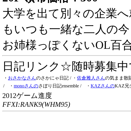
大学を出て別々の企業へ
もいつも一緒な二人の今
お姉様っぽくないOL百
日記リンク☆随時募集中です
・
おさかなさん
のさかにゃ日記
/ ・
佐倉雅人さん
の気まま散
/ ・
monoさんの
さぼり日記ensemble
/ ・
KAZさんの
KAZ兄
2012ゲーム進度
FFXI:RANK9(WHM95)