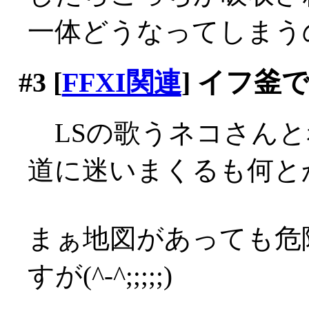
一体どうなってしまう
#3
[
FFXI関連
] イフ釜
LSの歌うネコさんと
道に迷いまくるも何とか
まぁ地図があっても危
すが(^-^;;;;;)