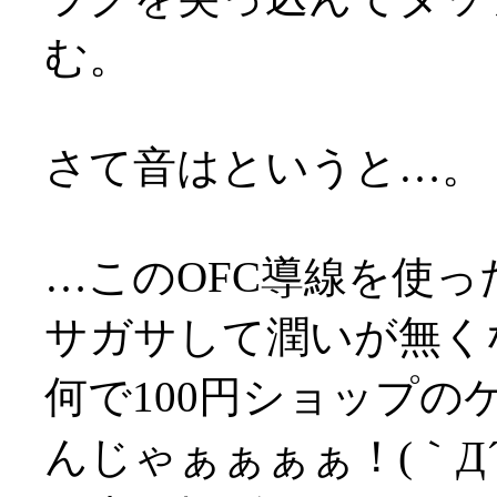
む。
さて音はというと…。
…このOFC導線を使
サガサして潤いが無くな
何で100円ショップ
んじゃぁぁぁぁ！(｀Д´