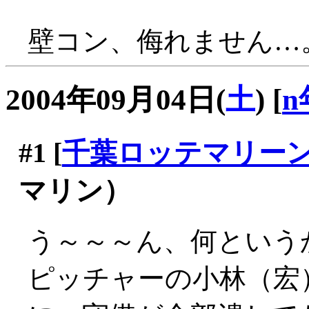
壁コン、侮れません…
2004年09月04日(
土
)
[
n
#1
[
千葉ロッテマリー
マリン）
う～～～ん、何という
ピッチャーの小林（宏