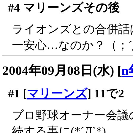
#4
マリーンズその後
ライオンズとの合併話
一安心…なのか？（；´
2004年09月08日(水)
[
n
#1
[
マリーンズ
] 11で2
プロ野球オーナー会議
続する事に(*´Д`*)