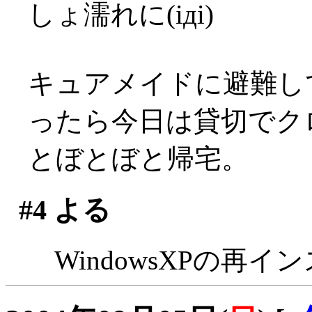
しょ濡れに(iдi)
キュアメイドに避難し
ったら今日は貸切でクロ
とぼとぼと帰宅。
#4
よる
WindowsXPの再イ