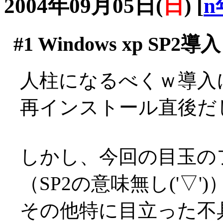
2004年09月05日(
日
)
[
n
#1
Windows xp SP2導入
人柱になるべくｗ導入
再インストール直後だ
しかし、今回の目玉の
（SP2の意味無し('▽')
その他特に目立った不具