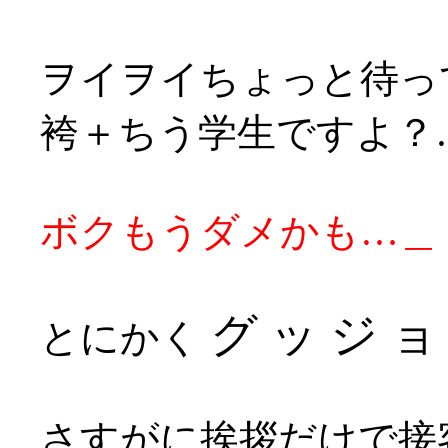
ヲイヲイちょっと待っ
袴＋ちう学生ですよ？
ボクもうダメかも…＿
グ ッ ジ ョ 
とにかく
さすがに挨拶だけで接