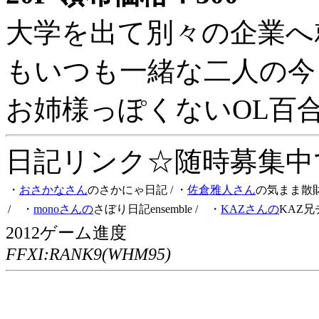
大学を出て別々の企業へ
もいつも一緒な二人の今
お姉様っぽくないOL百
日記リンク☆随時募集中です
・
おさかなさん
のさかにゃ日記
/ ・
佐倉雅人さん
の気まま散
/ ・
monoさんの
さぼり日記ensemble
/ ・
KAZさんの
KAZ兄
2012ゲーム進度
FFXI:RANK9(WHM95)