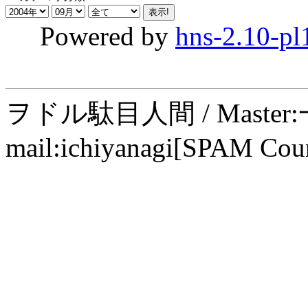
Powered by
hns-2.10-pl
ヲドル駄目人間 / Maste
mail:ichiyanagi[SPAM Cou