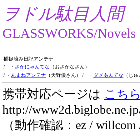
ヲドル駄目人間
GLASSWORKS/Novels
捕捉済み日記アンテナ
/ ・
さかにゃんてな
（おさかなさん）
/ ・
あまねアンテナ
（天野優さん）
/ ・
ダメあんてな
（じゅ
携帯対応ページは
こち
http://www2d.biglobe.ne.jp
（動作確認：ez / willcom 