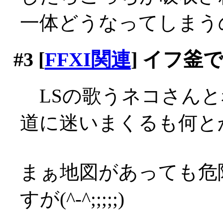
一体どうなってしまう
#3
[
FFXI関連
] イフ釜
LSの歌うネコさんと
道に迷いまくるも何とか
まぁ地図があっても危
すが(^-^;;;;;)