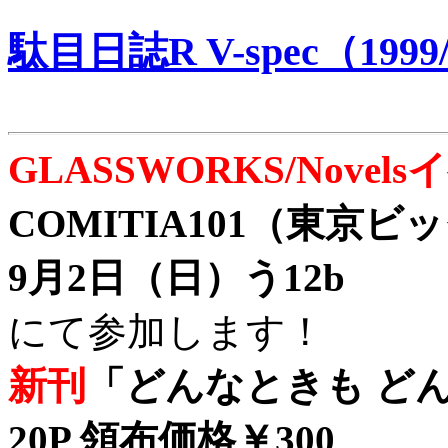
駄目日誌R V-spec（1999/
GLASSWORKS/Nove
COMITIA101（東京
9月2日（日）う12b
にて参加します！
新刊
「どんなときも どん
20P 領布価格￥300