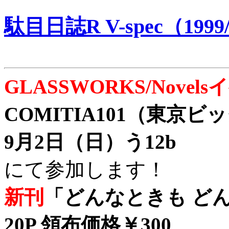
駄目日誌R V-spec（1999/
GLASSWORKS/Nove
COMITIA101（東京
9月2日（日）う12b
にて参加します！
新刊
「どんなときも どん
20P 領布価格￥300