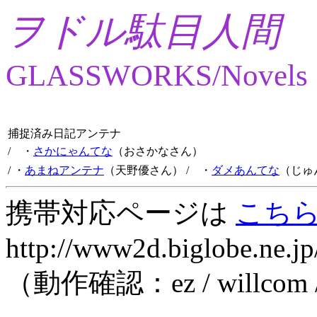
ヲドル駄目人間
GLASSWORKS/Novels
捕捉済み日記アンテナ
/ ・
さかにゃんてな
（おさかなさん）
/ ・
あまねアンテナ
（天野優さん）
/ ・
ダメあんてな
（じゅ
携帯対応ページは
こち
http://www2d.biglobe.ne.jp
（動作確認：ez / willcom 