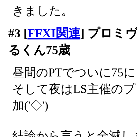
きました。
#3
[
FFXI関連
] プロ
るくん75歳
昼間のPTでついに75にな
そして夜はLS主催の
加('◇')ゞ
結論から言うと全滅しま