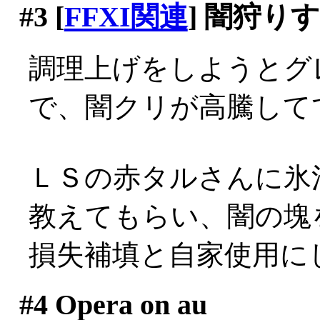
#3
[
FFXI関連
] 闇狩り
調理上げをしようとグ
で、闇クリが高騰してて
ＬＳの赤タルさんに氷
教えてもらい、闇の塊を
損失補填と自家使用にしよ
#4
Opera on au