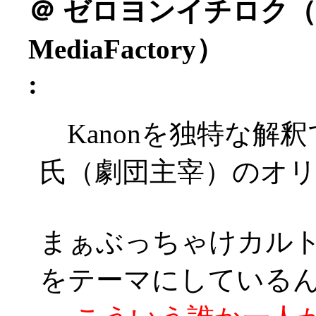
＠
ゼロヨンイチロク（
MediaFactory）
:
Kanonを独特な解
氏（劇団主宰）のオ
まぁぶっちゃけカル
をテーマにしている