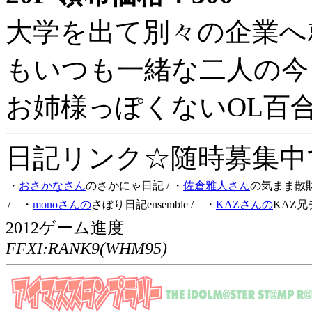
大学を出て別々の企業へ
もいつも一緒な二人の今
お姉様っぽくないOL百
日記リンク☆随時募集中です
・
おさかなさん
のさかにゃ日記
/ ・
佐倉雅人さん
の気まま散
/ ・
monoさんの
さぼり日記ensemble
/ ・
KAZさんの
KAZ兄
2012ゲーム進度
FFXI:RANK9(WHM95)