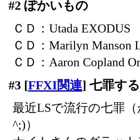
#2
ぽかいもの
ＣＤ：Utada EXODUS
ＣＤ：Marilyn Manson L
ＣＤ：Aaron Copland Orc
#3
[
FFXI関連
] 七罪す
最近LSで流行の七罪（
^;)）