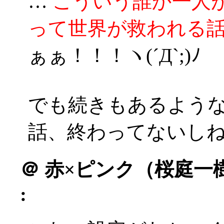
…
こういう誰か一人
って世界が救われる
ぁぁ！！！ヽ(´Д`;)ﾉ
でも続きもあるよう
話、終わってないし
＠
赤×ピンク（桜庭一樹著：
: