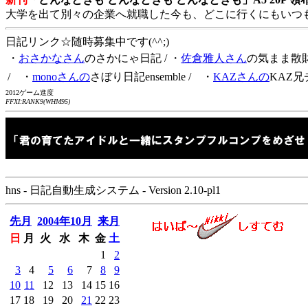
大学を出て別々の企業へ就職した今も、どこに行くにもいつ
日記リンク☆随時募集中です(^^;)
・
おさかなさん
のさかにゃ日記
/ ・
佐倉雅人さん
の気まま散
/ ・
monoさんの
さぼり日記ensemble
/ ・
KAZさんの
KAZ兄
2012ゲーム進度
FFXI:RANK9(WHM95)
hns - 日記自動生成システム - Version 2.10-pl1
先月
2004年10月
来月
日
月
火
水
木
金
土
1
2
3
4
5
6
7
8
9
10
11
12
13
14
15
16
17
18
19
20
21
22
23