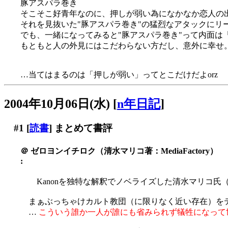
豚アスパラ巻き
そこそこ好青年なのに、押しが弱い為になかなか恋人の出
それを見抜いた"豚アスパラ巻き"の猛烈なアタックにリ
でも、一緒になってみると"豚アスパラ巻き"って内面は
もともと人の外見にはこだわらない方だし、意外に幸せ
…当てはまるのは「押しが弱い」ってとこだけだよorz
2004年10月06日(水)
[
n年日記
]
#1
[
読書
] まとめて書評
＠
ゼロヨンイチロク（清水マリコ著：MediaFactory）
:
Kanonを独特な解釈でノベライズした清水マリコ氏
まぁぶっちゃけカルト教団（に限りなく近い存在）を
…
こういう誰か一人が誰にも省みられず犠牲になって