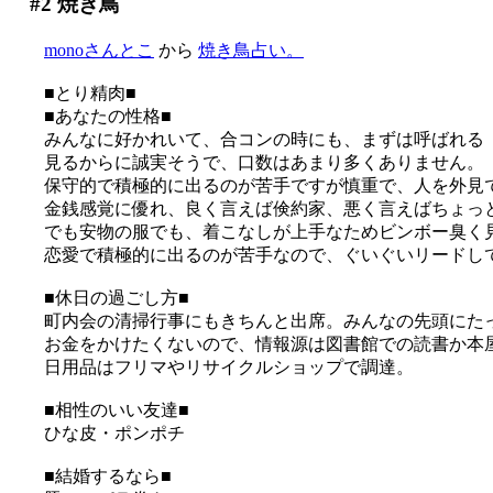
#2
焼き鳥
monoさんとこ
から
焼き鳥占い。
■とり精肉■
■あなたの性格■
みんなに好かれいて、合コンの時にも、まずは呼ばれる
見るからに誠実そうで、口数はあまり多くありません。
保守的で積極的に出るのが苦手ですが慎重で、人を外見
金銭感覚に優れ、良く言えば倹約家、悪く言えばちょっ
でも安物の服でも、着こなしが上手なためビンボー臭く
恋愛で積極的に出るのが苦手なので、ぐいぐいリードし
■休日の過ごし方■
町内会の清掃行事にもきちんと出席。みんなの先頭にた
お金をかけたくないので、情報源は図書館での読書か本
日用品はフリマやリサイクルショップで調達。
■相性のいい友達■
ひな皮・ポンポチ
■結婚するなら■