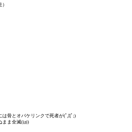
社）
骨とオバケリンクで死者が(ﾟДﾟ;)
全滅(iдi)