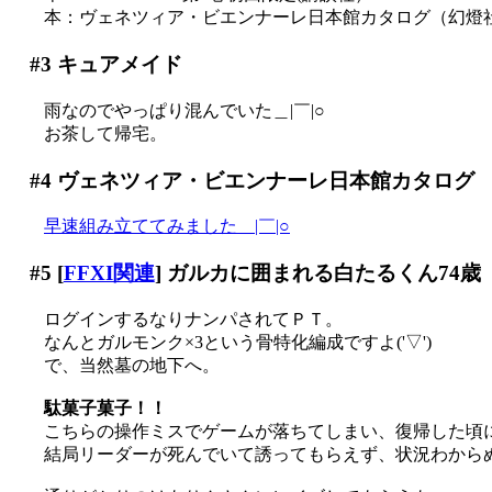
本：ヴェネツィア・ビエンナーレ日本館カタログ（幻燈
#3
キュアメイド
雨なのでやっぱり混んでいた＿|￣|○
お茶して帰宅。
#4
ヴェネツィア・ビエンナーレ日本館カタログ
早速組み立ててみました＿|￣|○
#5
[
FFXI関連
] ガルカに囲まれる白たるくん74歳
ログインするなりナンパされてＰＴ。
なんとガルモンク×3という骨特化編成ですよ('▽')
で、当然墓の地下へ。
駄菓子菓子！！
こちらの操作ミスでゲームが落ちてしまい、復帰した頃には
結局リーダーが死んでいて誘ってもらえず、状況わからぬまま