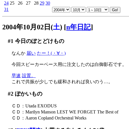
24
25
26
27
28
29
30
31
2004年10月02日(
土
)
[
n年日記
]
#1
今日のぽとどけもの
なんか
届い
たー！(・∀・)
今回スピーカーベース用に注文したのは白御影石です。
早速
設置。
これで共振が少しでも緩和されれば良いのう…。
#2
ぽかいもの
ＣＤ：Utada EXODUS
ＣＤ：Marilyn Manson LEST WE FORGET The Best of
ＣＤ：Aaron Copland Orchestral Works