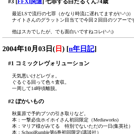
#3
[
FFXI関連
] 七罪する白たるくん74歳
最近LSで流行の七罪（かなり時流に遅れてますが(^-^;)）
ナイトさんのグラットン目当てで今回２回目のツアーですが
他はスカでしたが、でも面白いですねコレ(^-^;)
2004年10月03日(
日
)
[
n年日記
]
#1
コミックレヴォリューション
天気悪いけどレヴォ。
ぐるぐる回って色々査収。
一周して14時頃離脱。
#2
ぽかいもの
秋葉原で予約ブツの引き取りなど。
本：一撃必虫ホイホイさん初回限定（Mediaworks)
本：マリア様がみてる 特別でないただの一日(集英社）
本：SchoolRumble第6巻初回限定(講談社）