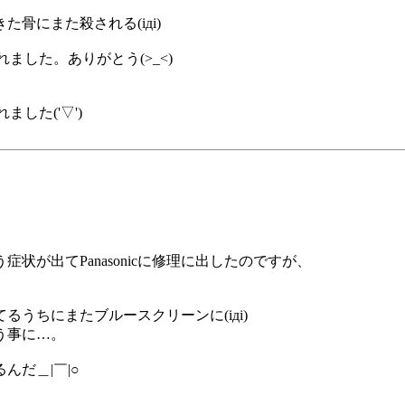
骨にまた殺される(iдi)
ました。ありがとう(>_<)
した('▽')
が出てPanasonicに修理に出したのですが、
うちにまたブルースクリーンに(iдi)
う事に…。
だ＿|￣|○