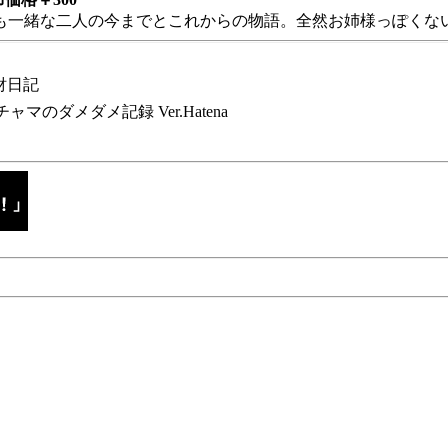
も一緒な二人の今までとこれからの物語。全然お姉様っぽくない
財日記
チャマのダメダメ記録 Ver.Hatena