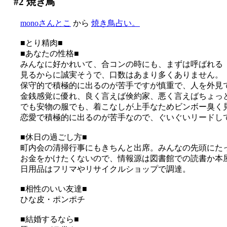
#2
焼き鳥
monoさんとこ
から
焼き鳥占い。
■とり精肉■
■あなたの性格■
みんなに好かれいて、合コンの時にも、まずは呼ばれる
見るからに誠実そうで、口数はあまり多くありません。
保守的で積極的に出るのが苦手ですが慎重で、人を外見
金銭感覚に優れ、良く言えば倹約家、悪く言えばちょっ
でも安物の服でも、着こなしが上手なためビンボー臭く
恋愛で積極的に出るのが苦手なので、ぐいぐいリードし
■休日の過ごし方■
町内会の清掃行事にもきちんと出席。みんなの先頭にた
お金をかけたくないので、情報源は図書館での読書か本
日用品はフリマやリサイクルショップで調達。
■相性のいい友達■
ひな皮・ポンポチ
■結婚するなら■