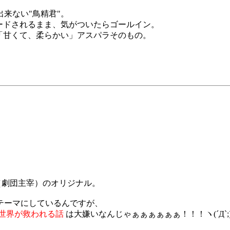
来ない"鳥精君"。
ードされるまま、気がついたらゴールイン。
「甘くて、柔らかい」アスパラそのもの。
。
（劇団主宰）のオリジナル。
テーマにしているんですが、
世界が救われる話
は大嫌いなんじゃぁぁぁぁぁぁ！！！ヽ(´Д`;)