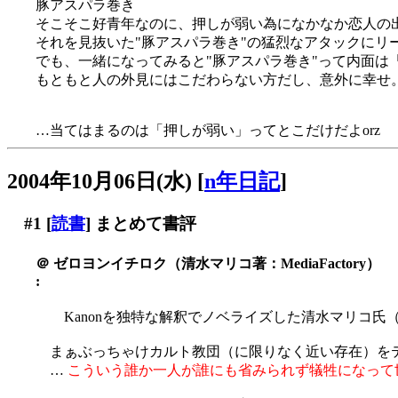
豚アスパラ巻き
そこそこ好青年なのに、押しが弱い為になかなか恋人の出
それを見抜いた"豚アスパラ巻き"の猛烈なアタックにリ
でも、一緒になってみると"豚アスパラ巻き"って内面は
もともと人の外見にはこだわらない方だし、意外に幸せ
…当てはまるのは「押しが弱い」ってとこだけだよorz
2004年10月06日(水)
[
n年日記
]
#1
[
読書
] まとめて書評
＠
ゼロヨンイチロク（清水マリコ著：MediaFactory）
:
Kanonを独特な解釈でノベライズした清水マリコ氏
まぁぶっちゃけカルト教団（に限りなく近い存在）を
…
こういう誰か一人が誰にも省みられず犠牲になって