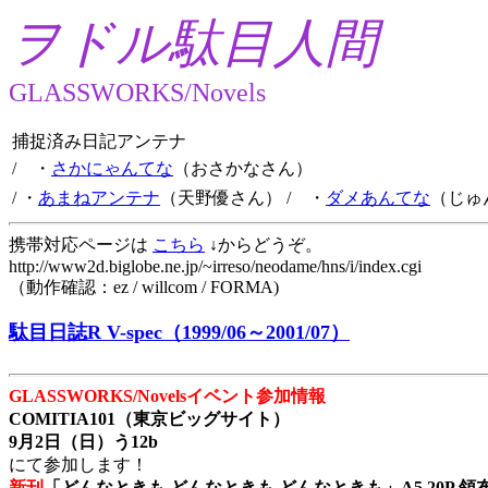
ヲドル駄目人間
GLASSWORKS/Novels
捕捉済み日記アンテナ
/ ・
さかにゃんてな
（おさかなさん）
/ ・
あまねアンテナ
（天野優さん）
/ ・
ダメあんてな
（じゅ
携帯対応ページは
こちら
↓からどうぞ。
http://www2d.biglobe.ne.jp/~irreso/neodame/hns/i/index.cgi
（動作確認：ez / willcom / FORMA)
駄目日誌R V-spec（1999/06～2001/07）
GLASSWORKS/Novelsイベント参加情報
COMITIA101（東京ビッグサイト）
9月2日（日）う12b
にて参加します！
新刊
「どんなときも どんなときも どんなときも」A5 20P 領布