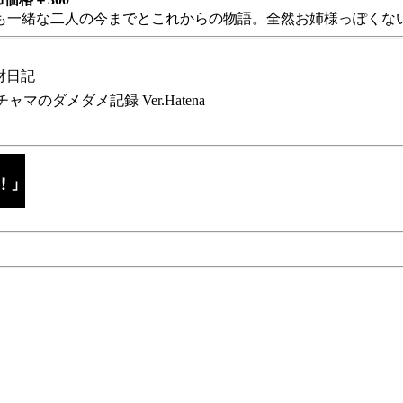
も一緒な二人の今までとこれからの物語。全然お姉様っぽくない
財日記
チャマのダメダメ記録 Ver.Hatena