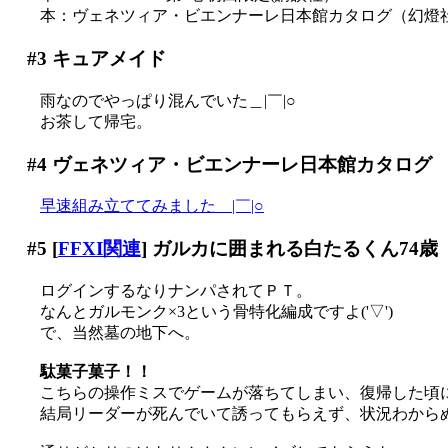
本：ヴェネツィア・ビエンナーレ日本館カタログ（幻燈
#3
キュアメイド
雨なのでやっぱり混んでいた＿|￣|○
お茶して帰宅。
#4
ヴェネツィア・ビエンナーレ日本館カタログ
早速組み立ててみました＿|￣|○
#5
[
FFXI関連
] ガルカに囲まれる白たるくん74歳
ログインするなりナンパされてＰＴ。
なんとガルモンク×3という骨特化編成ですよ('▽')
で、当然墓の地下へ。
駄菓子菓子！！
こちらの操作ミスでゲームが落ちてしまい、復帰した頃には
結局リーダーが死んでいて誘ってもらえず、状況わからぬまま