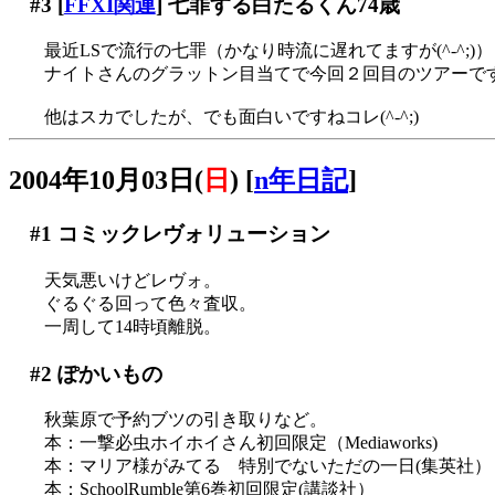
#3
[
FFXI関連
] 七罪する白たるくん74歳
最近LSで流行の七罪（かなり時流に遅れてますが(^-^;)）
ナイトさんのグラットン目当てで今回２回目のツアーですが
他はスカでしたが、でも面白いですねコレ(^-^;)
2004年10月03日(
日
)
[
n年日記
]
#1
コミックレヴォリューション
天気悪いけどレヴォ。
ぐるぐる回って色々査収。
一周して14時頃離脱。
#2
ぽかいもの
秋葉原で予約ブツの引き取りなど。
本：一撃必虫ホイホイさん初回限定（Mediaworks)
本：マリア様がみてる 特別でないただの一日(集英社）
本：SchoolRumble第6巻初回限定(講談社）