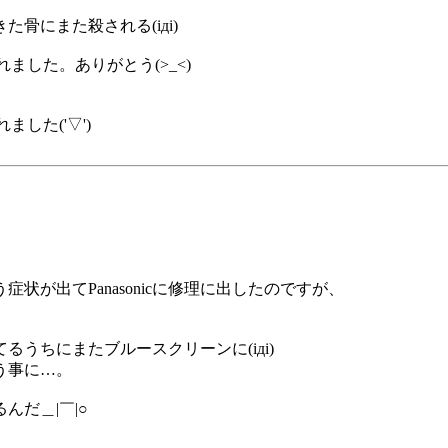
骨にまた殺される(iдi)
ました。ありがとう(>_<)
した('▽')
が出てPanasonicに修理に出したのですが、
うちにまたブルースクリーンに(iдi)
う事に…。
だ＿|￣|○