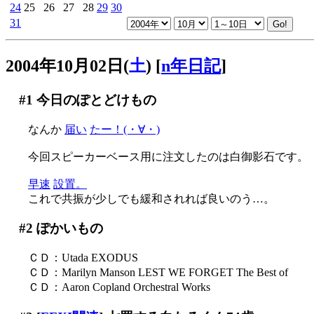
24
25
26
27
28
29
30
31
2004年10月02日(
土
)
[
n年日記
]
#1
今日のぽとどけもの
なんか
届い
たー！(・∀・)
今回スピーカーベース用に注文したのは白御影石です。
早速
設置。
これで共振が少しでも緩和されれば良いのう…。
#2
ぽかいもの
ＣＤ：Utada EXODUS
ＣＤ：Marilyn Manson LEST WE FORGET The Best of
ＣＤ：Aaron Copland Orchestral Works