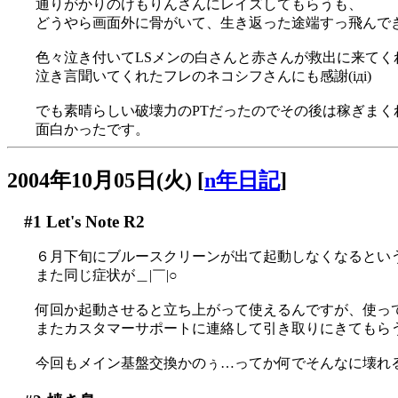
通りがかりのけもりんさんにレイズしてもらうも、
どうやら画面外に骨がいて、生き返った途端すっ飛んできた
色々泣き付いてLSメンの白さんと赤さんが救出に来てくれ
泣き言聞いてくれたフレのネコシフさんにも感謝(iдi)
でも素晴らしい破壊力のPTだったのでその後は稼ぎまくれま
面白かったです。
2004年10月05日(火)
[
n年日記
]
#1
Let's Note R2
６月下旬にブルースクリーンが出て起動しなくなるという症状
また同じ症状が＿|￣|○
何回か起動させると立ち上がって使えるんですが、使ってる
またカスタマーサポートに連絡して引き取りにきてもら
今回もメイン基盤交換かのぅ…ってか何でそんなに壊れるん