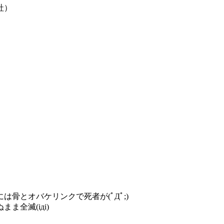
社）
骨とオバケリンクで死者が(ﾟДﾟ;)
全滅(iдi)