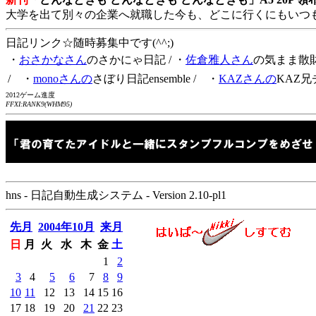
大学を出て別々の企業へ就職した今も、どこに行くにもいつ
日記リンク☆随時募集中です(^^;)
・
おさかなさん
のさかにゃ日記
/ ・
佐倉雅人さん
の気まま散
/ ・
monoさんの
さぼり日記ensemble
/ ・
KAZさんの
KAZ兄
2012ゲーム進度
FFXI:RANK9(WHM95)
hns - 日記自動生成システム - Version 2.10-pl1
先月
2004年10月
来月
日
月
火
水
木
金
土
1
2
3
4
5
6
7
8
9
10
11
12
13
14
15
16
17
18
19
20
21
22
23