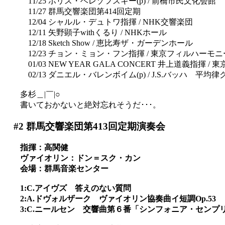
11/25 ボリス・ベレゾフスキー(p) / 前橋市民文化会館
11/27 群馬交響楽団第414回定期
12/04 シャルル・デュトワ指揮 / NHK交響楽団
12/11 矢野顕子withくるり / NHKホール
12/18 Sketch Show / 恵比寿ザ・ガーデンホール
12/23 チョン・ミョン・フン指揮 / 東京フィルハーモ
01/03 NEW YEAR GALA CONCERT 井上道義指揮 /
02/13 ダニエル・バレンボイム(p) / J.S.バッハ 
多杉＿|￣|○
書いておかないと絶対忘れそうだ･･･。
#2
群馬交響楽団第413回定期演奏会
指揮：高関健
ヴァイオリン：ドン＝スク・カン
会場：群馬音楽センター
1:C.アイヴズ 答えのない質問
2:A.ドヴォルザーク ヴァイオリン協奏曲イ短調Op.53
3:C.ニールセン 交響曲第６番「シンフォニア・センプ