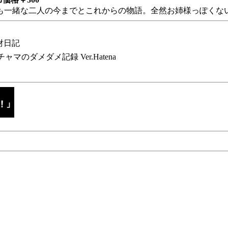
も一緒な二人の今までとこれからの物語。全然お姉様っぽくない
財日記
チャマのダメダメ記録 Ver.Hatena