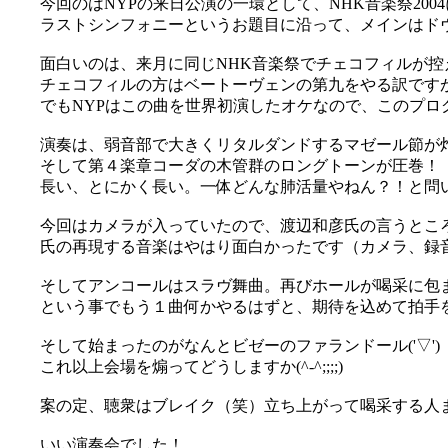
今回のはNYPの来日公演の一環として、NHK音楽祭20
ラストシンフォニーというお題目に沿って、メインはド
面白いのは、来月に同じNHK音楽祭でチェコフィルが控えて
チェコフィルの方はベートーヴェンの第九をやる訳ですが、
でもNYPはこの曲を世界初演したオケなので、このプロ
演奏は、弱音部で大きくリタルダンドするマゼール節が炸
そして第４楽章コーダの木管群のロングトーンが圧巻！
長い、とにかく長い。一体どんな肺活量やねん？！と問
今回はカメラが入っていたので、渡辺和彦氏の言うとこ
氏の再現する音楽はやはり面白かったです（カメラ、録音の
そしてアンコールはスラヴ舞曲。再びホールが喝采に包
という事でもう１曲何かやるはずと、期待を込めて拍手
そして始まったのがなんとビゼーのファランドール('▽')
これ以上会場を煽ってどうしますか(^-^;;;;)
案の定、聴衆はブレイク（笑）立ち上がって喝采する人まで出
いい演奏会でした！