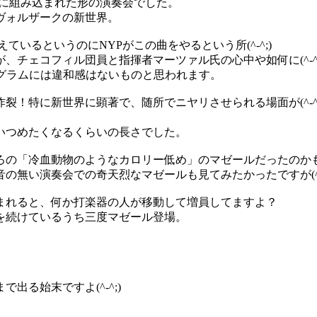
04に組み込まれた形の演奏会でした。
ヴォルザークの新世界。
いるというのにNYPがこの曲をやるという所(^-^;)
チェコフィル団員と指揮者マーツァル氏の心中や如何に(^-^;;
グラムには違和感はないものと思われます。
裂！特に新世界に顕著で、随所でニヤリさせられる場面が(^-^
いつめたくなるくらいの長さでした。
ろの「冷血動物のようなカロリー低め」のマゼールだったのか
無い演奏会での奇天烈なマゼールも見てみたかったですが(^-^
まれると、何か打楽器の人が移動して増員してますよ？
を続けているうち三度マゼール登場。
る始末ですよ(^-^;)