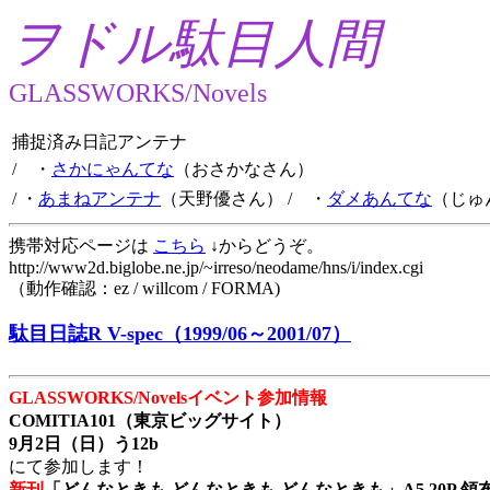
ヲドル駄目人間
GLASSWORKS/Novels
捕捉済み日記アンテナ
/ ・
さかにゃんてな
（おさかなさん）
/ ・
あまねアンテナ
（天野優さん）
/ ・
ダメあんてな
（じゅ
携帯対応ページは
こちら
↓からどうぞ。
http://www2d.biglobe.ne.jp/~irreso/neodame/hns/i/index.cgi
（動作確認：ez / willcom / FORMA)
駄目日誌R V-spec（1999/06～2001/07）
GLASSWORKS/Novelsイベント参加情報
COMITIA101（東京ビッグサイト）
9月2日（日）う12b
にて参加します！
新刊
「どんなときも どんなときも どんなときも」A5 20P 領布