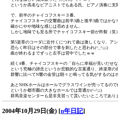
というか高名なピアニストでもある氏、ピアノ演奏に支障
で、前半のチャイコフスキー３番。
チャイコフスキーの交響曲は前半3曲と後半3曲ではかな
確かにやや地味な感じは否めません。
しかし地味でも至る所でチャイコフスキー節が炸裂（笑
第5楽章のコーダに近付くにつれて曲は激しくなり、アシュ
恐らく昨日はその部分で掌を刺したと思われ(^_^;;;;)
曲が終わるまでずっと左手は背中でしたｗｗ
続く4番、チャイコフスキーの「自らに幸福が見いだせ
という究極の諦念というか悲観的な言葉通り、終楽章の自暴
群響に比べてN響の金管は朗々と鳴ってる気がするのはホ
あとNHKホールはホールでグラスワインが売ってるので(°
というか都市圏の大きなホールでは普通か(^-^;;;)
群馬音楽センターも是非見習って貰いたいところであり
2004年10月29日(金)
[
n年日記
]