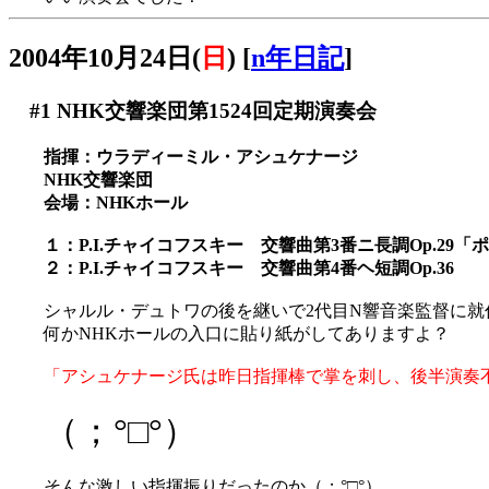
2004年10月24日(
日
)
[
n年日記
]
#1
NHK交響楽団第1524回定期演奏会
指揮：ウラディーミル・アシュケナージ
NHK交響楽団
会場：NHKホール
１：P.I.チャイコフスキー 交響曲第3番ニ長調Op.29「
２：P.I.チャイコフスキー 交響曲第4番ヘ短調Op.36
シャルル・デュトワの後を継いで2代目N響音楽監督に
何かNHKホールの入口に貼り紙がしてありますよ？
「アシュケナージ氏は昨日指揮棒で掌を刺し、後半演奏
（；°□°）
そんな激しい指揮振りだったのか（；°□°）