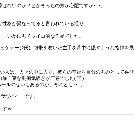
はないのか？とかそっちの方が心配ですが･･･。
り性格が異なってると言われている通り、
）。いかにもチャイコ的な作品でした。
ケナージ氏は包帯を巻いた左手を背中に隠すような指揮を展開(^-
ない人は、人々の中に入り、彼らの幸福を自分のものとして喜
自棄な乱痴気騒ぎが圧巻でした('▽')
ールのせいもあるのか、それとも･･･。
∀°)/イイーです。
ますｗ