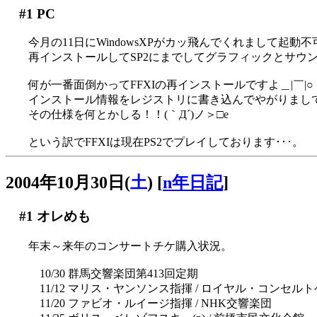
#1
PC
今月の11日にWindowsXPがカッ飛んでくれまして起
再インストールしてSP2にまでしてグラフィックとサウ
何が一番面倒かってFFXIの再インストールですよ＿|￣|○
インストール情報をレジストリに書き込んでやがりまして
その仕様を何とかしる！！(｀Д´)ノ＞□e
という訳でFFXIは現在PS2でプレイしております･･･。
2004年10月30日(
土
)
[
n年日記
]
#1
オレめも
年末～来年のコンサートチケ購入状況。
10/30 群馬交響楽団第413回定期
11/12 マリス・ヤンソンス指揮 / ロイヤル・コンセ
11/20 ファビオ・ルイージ指揮 / NHK交響楽団