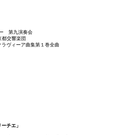
ニー 第九演奏会
 東京都交響楽団
平均律クラヴィーア曲集第１巻全曲
リーチエ」