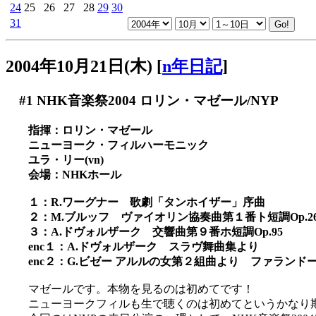
24
25
26
27
28
29
30
31
2004年10月21日(木)
[
n年日記
]
#1
NHK音楽祭2004 ロリン・マゼール/NYP
指揮：ロリン・マゼール
ニューヨーク・フィルハーモニック
ユラ・リー(vn)
会場：NHKホール
１：R.ワーグナー 歌劇「タンホイザー」序曲
２：M.ブルッフ ヴァイオリン協奏曲第１番ト短調Op.2
３：A.ドヴォルザーク 交響曲第９番ホ短調Op.95
enc１：A.ドヴォルザーク スラヴ舞曲集より
enc２：G.ビゼー アルルの女第２組曲より ファランド
マゼールです。本物を見るのは初めてです！
ニューヨークフィルも生で聴くのは初めてというかなり