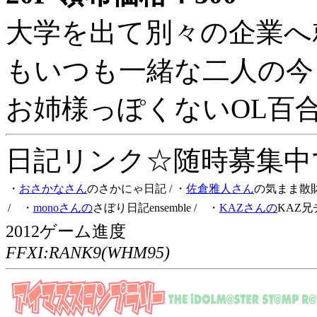
大学を出て別々の企業へ
もいつも一緒な二人の今
お姉様っぽくないOL百
日記リンク☆随時募集中です
・
おさかなさん
のさかにゃ日記
/ ・
佐倉雅人さん
の気まま散
/ ・
monoさんの
さぼり日記ensemble
/ ・
KAZさんの
KAZ兄
2012ゲーム進度
FFXI:RANK9(WHM95)