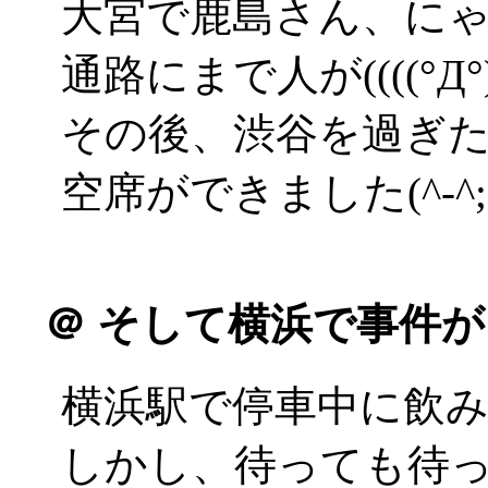
大宮で鹿島さん、に
通路にまで人が((((°Д°))
その後、渋谷を過ぎ
空席ができました(^-^;
＠
そして横浜で事件が
横浜駅で停車中に飲
しかし、待っても待