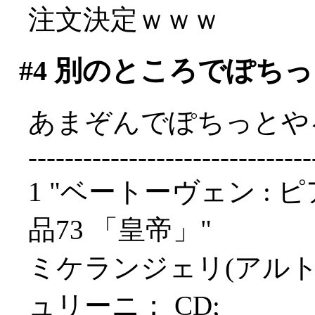
注文決定ｗｗｗ
#4
別のところでぽちっ
あまぞんでぽちっとや
-------------------------------
1 "ベートーヴェン : 
品73 「皇帝」"
ミケランジェリ(アル
ュリーニ； CD;