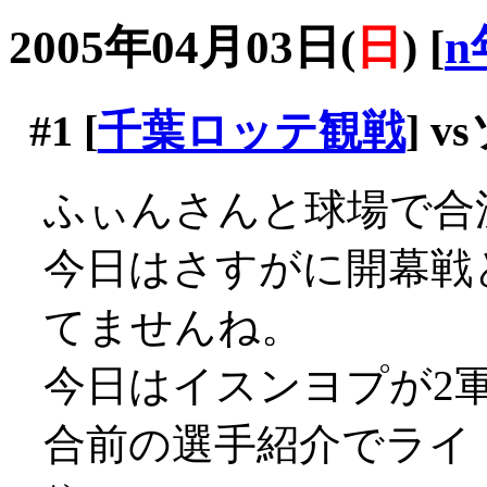
2005年04月03日(
日
)
[
n
#1
[
千葉ロッテ観戦
] 
ふぃんさんと球場で合
今日はさすがに開幕戦
てませんね。
今日はイスンヨプが2
合前の選手紹介でライト