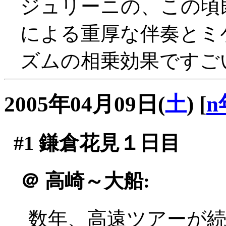
ジュリーニの、この頃
による重厚な伴奏とミ
ズムの相乗効果ですごい
2005年04月09日(
土
)
[
n
#1
鎌倉花見１日目
＠
高崎～大船:
数年、高遠ツアーが