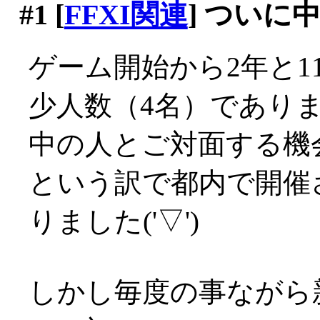
#1
[
FFXI関連
] ついに
ゲーム開始から2年と1
少人数（4名）であり
中の人とご対面する機
という訳で都内で開催
りました('▽')
しかし毎度の事ながら