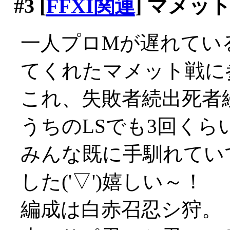
#3
[
FFXI関連
] マメッ
一人プロMが遅れてい
てくれたマメット戦に
これ、失敗者続出死者
うちのLSでも3回くら
みんな既に手馴れてい
した('▽')嬉しい～！
編成は白赤召忍シ狩。