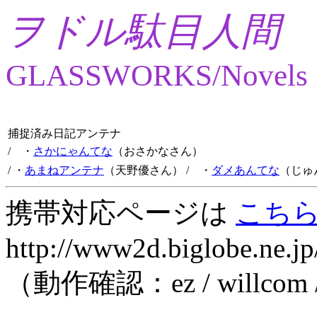
ヲドル駄目人間
GLASSWORKS/Novels
捕捉済み日記アンテナ
/ ・
さかにゃんてな
（おさかなさん）
/ ・
あまねアンテナ
（天野優さん）
/ ・
ダメあんてな
（じゅ
携帯対応ページは
こち
http://www2d.biglobe.ne.jp
（動作確認：ez / willcom 