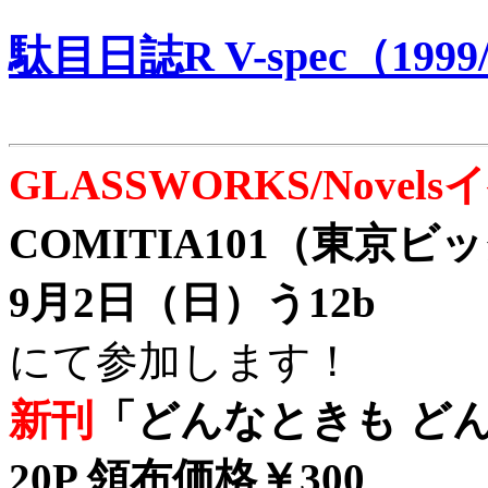
駄目日誌R V-spec（1999/
GLASSWORKS/Nove
COMITIA101（東京
9月2日（日）う12b
にて参加します！
新刊
「どんなときも どん
20P 領布価格￥300