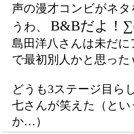
声の漫才コンビがネタ
B&Bだよ！∑
うわ、
島田洋八さんは未だに
で最初別人かと思った
どうも3ステージ目ら
七さんが笑えた（とい
か…）