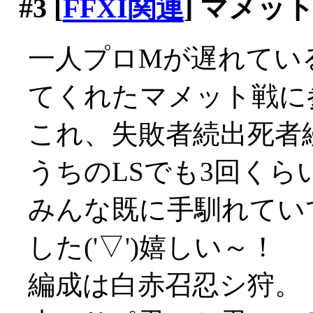
#3
[
FFXI関連
] マメッ
一人プロMが遅れてい
てくれたマメット戦に
これ、失敗者続出死者
うちのLSでも3回くら
みんな既に手馴れてい
した('▽')嬉しい～！
編成は白赤召忍シ狩。