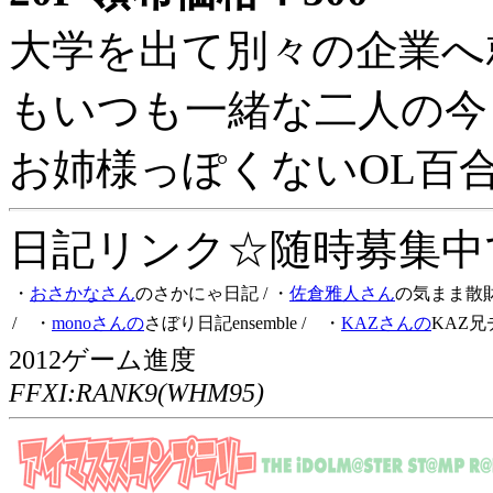
大学を出て別々の企業へ
もいつも一緒な二人の今
お姉様っぽくないOL百
日記リンク☆随時募集中です
・
おさかなさん
のさかにゃ日記
/ ・
佐倉雅人さん
の気まま散
/ ・
monoさんの
さぼり日記ensemble
/ ・
KAZさんの
KAZ兄
2012ゲーム進度
FFXI:RANK9(WHM95)