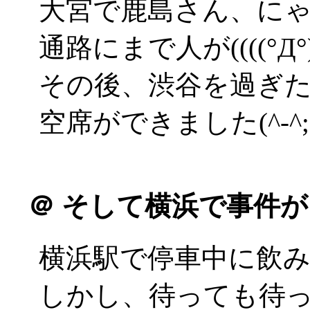
大宮で鹿島さん、に
通路にまで人が((((°Д°))
その後、渋谷を過ぎ
空席ができました(^-^;
＠
そして横浜で事件が
横浜駅で停車中に飲
しかし、待っても待