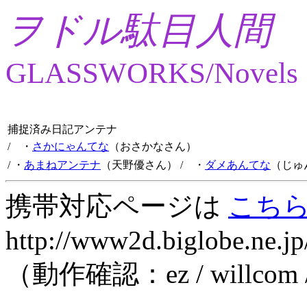
ヲドル駄目人間
GLASSWORKS/Novels
捕捉済み日記アンテナ
/ ・
さかにゃんてな
（おさかなさん）
/ ・
あまねアンテナ
（天野優さん）
/ ・
ダメあんてな
（じゅ
携帯対応ページは
こち
http://www2d.biglobe.ne.jp
（動作確認：ez / willcom 