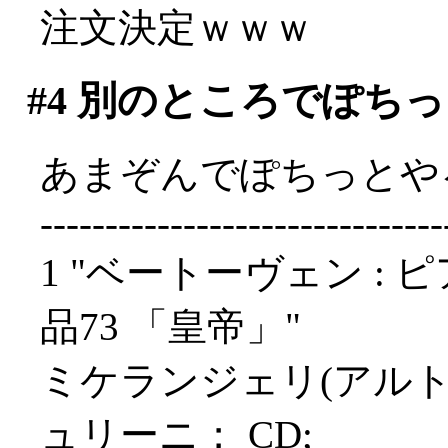
注文決定ｗｗｗ
#4
別のところでぽちっ
あまぞんでぽちっとや
-------------------------------
1 "ベートーヴェン : 
品73 「皇帝」"
ミケランジェリ(アル
ュリーニ； CD;