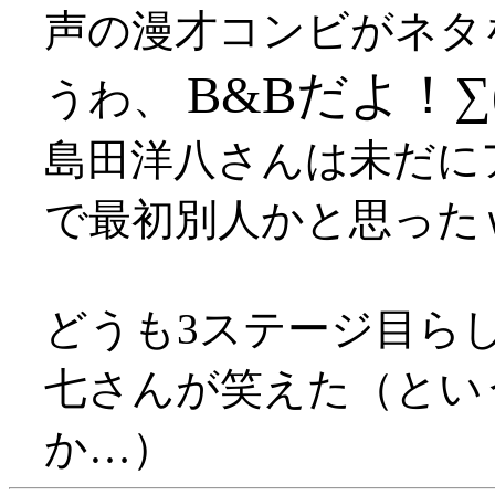
声の漫才コンビがネタ
B&Bだよ！∑
うわ、
島田洋八さんは未だに
で最初別人かと思った
どうも3ステージ目ら
七さんが笑えた（とい
か…）