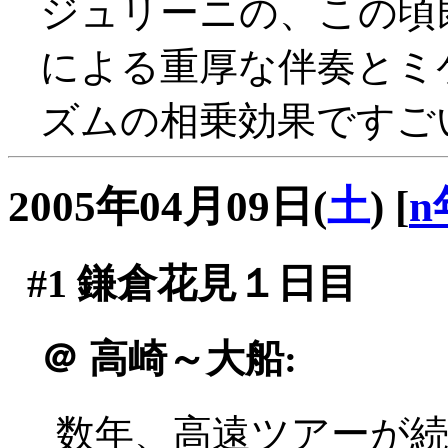
ジュリーニの、この頃
による重厚な伴奏とミ
ズムの相乗効果ですごい
2005年04月09日(
土
)
[
n
#1
鎌倉花見１日目
＠
高崎～大船:
数年、高遠ツアーが