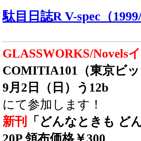
駄目日誌R V-spec（1999/
GLASSWORKS/Nove
COMITIA101（東京
9月2日（日）う12b
にて参加します！
新刊
「どんなときも どん
20P 領布価格￥300