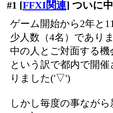
#1
[
FFXI関連
] ついに
ゲーム開始から2年と1
少人数（4名）であり
中の人とご対面する機
という訳で都内で開催
りました('▽')
しかし毎度の事ながら