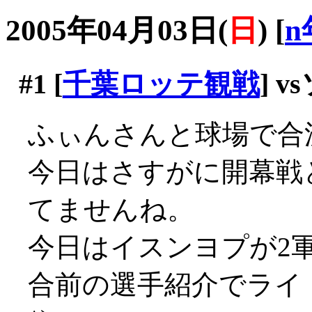
2005年04月03日(
日
)
[
n
#1
[
千葉ロッテ観戦
] 
ふぃんさんと球場で合
今日はさすがに開幕戦
てませんね。
今日はイスンヨプが2
合前の選手紹介でライト