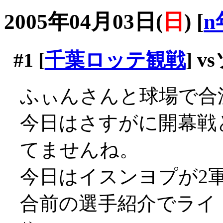
2005年04月03日(
日
)
[
n
#1
[
千葉ロッテ観戦
] 
ふぃんさんと球場で合
今日はさすがに開幕戦
てませんね。
今日はイスンヨプが2
合前の選手紹介でライト