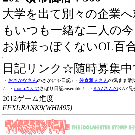
大学を出て別々の企業へ
もいつも一緒な二人の今
お姉様っぽくないOL百
日記リンク☆随時募集中です
・
おさかなさん
のさかにゃ日記
/ ・
佐倉雅人さん
の気まま散
/ ・
monoさんの
さぼり日記ensemble
/ ・
KAZさんの
KAZ兄
2012ゲーム進度
FFXI:RANK9(WHM95)