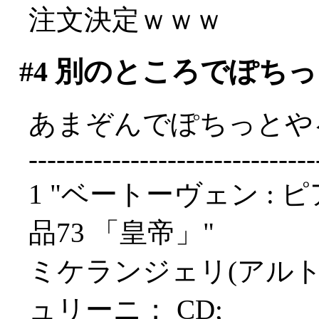
注文決定ｗｗｗ
#4
別のところでぽちっ
あまぞんでぽちっとや
-------------------------------
1 "ベートーヴェン : 
品73 「皇帝」"
ミケランジェリ(アル
ュリーニ； CD;