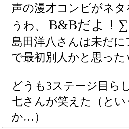
声の漫才コンビがネタ
B&Bだよ！∑
うわ、
島田洋八さんは未だに
で最初別人かと思った
どうも3ステージ目ら
七さんが笑えた（とい
か…）