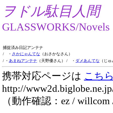
ヲドル駄目人間
GLASSWORKS/Novels
捕捉済み日記アンテナ
/ ・
さかにゃんてな
（おさかなさん）
/ ・
あまねアンテナ
（天野優さん）
/ ・
ダメあんてな
（じゅ
携帯対応ページは
こち
http://www2d.biglobe.ne.jp
（動作確認：ez / willcom 