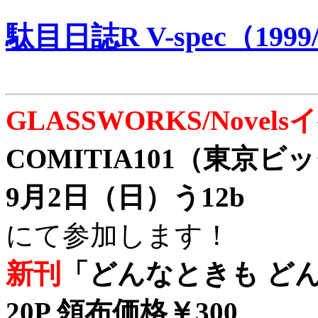
駄目日誌R V-spec（1999/
GLASSWORKS/Nove
COMITIA101（東京
9月2日（日）う12b
にて参加します！
新刊
「どんなときも どん
20P 領布価格￥300