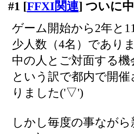
#1
[
FFXI関連
] ついに
ゲーム開始から2年と1
少人数（4名）であり
中の人とご対面する機
という訳で都内で開催
りました('▽')
しかし毎度の事ながら