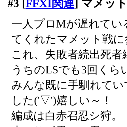
#3
[
FFXI関連
] マメッ
一人プロMが遅れてい
てくれたマメット戦に
これ、失敗者続出死者
うちのLSでも3回くら
みんな既に手馴れてい
した('▽')嬉しい～！
編成は白赤召忍シ狩。