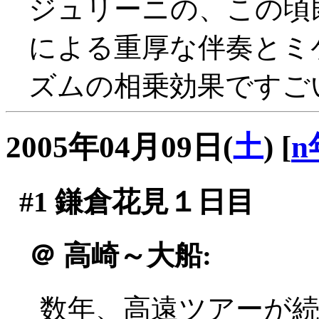
ジュリーニの、この頃
による重厚な伴奏とミ
ズムの相乗効果ですごい
2005年04月09日(
土
)
[
n
#1
鎌倉花見１日目
＠
高崎～大船:
数年、高遠ツアーが