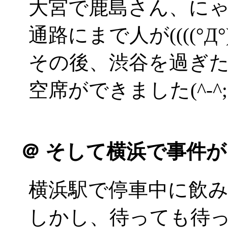
大宮で鹿島さん、に
通路にまで人が((((°Д°))
その後、渋谷を過ぎ
空席ができました(^-^;
＠
そして横浜で事件が
横浜駅で停車中に飲
しかし、待っても待