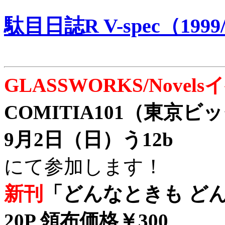
駄目日誌R V-spec（1999/
GLASSWORKS/Nove
COMITIA101（東京
9月2日（日）う12b
にて参加します！
新刊
「どんなときも どん
20P 領布価格￥300