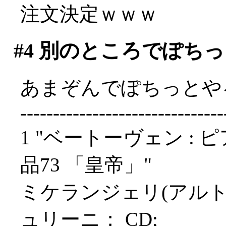
注文決定ｗｗｗ
#4
別のところでぽちっ
あまぞんでぽちっとや
-------------------------------
1 "ベートーヴェン : 
品73 「皇帝」"
ミケランジェリ(アル
ュリーニ； CD;