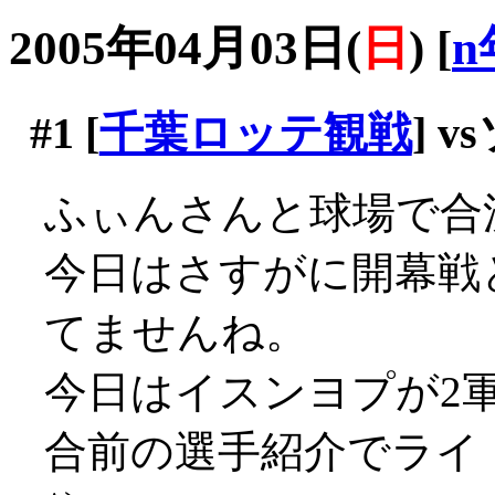
2005年04月03日(
日
)
[
n
#1
[
千葉ロッテ観戦
] 
ふぃんさんと球場で合
今日はさすがに開幕戦
てませんね。
今日はイスンヨプが2
合前の選手紹介でライト