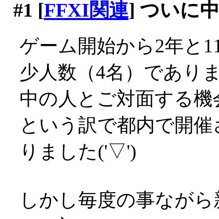
#1
[
FFXI関連
] ついに
ゲーム開始から2年と1
少人数（4名）であり
中の人とご対面する機
という訳で都内で開催
りました('▽')
しかし毎度の事ながら