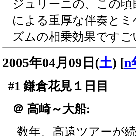
ジュリーニの、この頃
による重厚な伴奏とミ
ズムの相乗効果ですごい
2005年04月09日(
土
)
[
n
#1
鎌倉花見１日目
＠
高崎～大船:
数年、高遠ツアーが