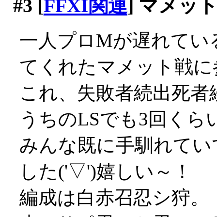
#3
[
FFXI関連
] マメッ
一人プロMが遅れてい
てくれたマメット戦に
これ、失敗者続出死者
うちのLSでも3回くら
みんな既に手馴れてい
した('▽')嬉しい～！
編成は白赤召忍シ狩。