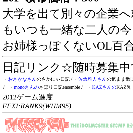
大学を出て別々の企業へ
もいつも一緒な二人の今
お姉様っぽくないOL百
日記リンク☆随時募集中です
・
おさかなさん
のさかにゃ日記
/ ・
佐倉雅人さん
の気まま散
/ ・
monoさんの
さぼり日記ensemble
/ ・
KAZさんの
KAZ兄
2012ゲーム進度
FFXI:RANK9(WHM95)