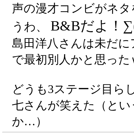
声の漫才コンビがネタ
B&Bだよ！∑
うわ、
島田洋八さんは未だに
で最初別人かと思った
どうも3ステージ目ら
七さんが笑えた（とい
か…）