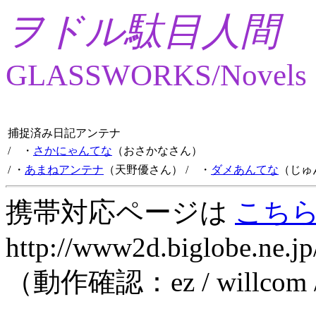
ヲドル駄目人間
GLASSWORKS/Novels
捕捉済み日記アンテナ
/ ・
さかにゃんてな
（おさかなさん）
/ ・
あまねアンテナ
（天野優さん）
/ ・
ダメあんてな
（じゅ
携帯対応ページは
こち
http://www2d.biglobe.ne.jp
（動作確認：ez / willcom 