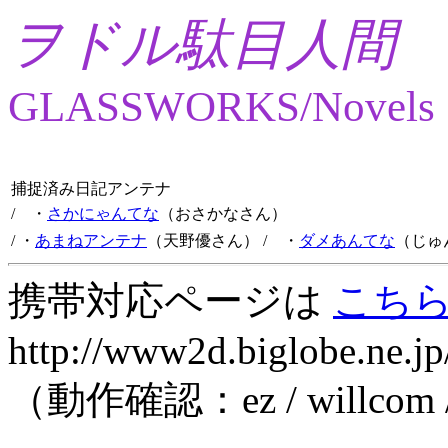
ヲドル駄目人間
GLASSWORKS/Novels
捕捉済み日記アンテナ
/ ・
さかにゃんてな
（おさかなさん）
/ ・
あまねアンテナ
（天野優さん）
/ ・
ダメあんてな
（じゅ
携帯対応ページは
こち
http://www2d.biglobe.ne.jp
（動作確認：ez / willcom 