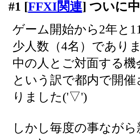
#1
[
FFXI関連
] ついに
ゲーム開始から2年と1
少人数（4名）であり
中の人とご対面する機
という訳で都内で開催
りました('▽')
しかし毎度の事ながら