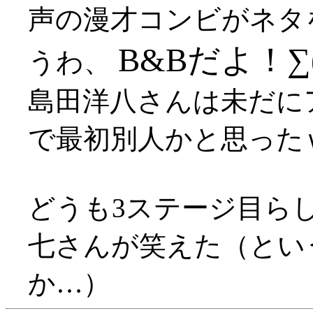
声の漫才コンビがネタ
B&Bだよ！∑
うわ、
島田洋八さんは未だに
で最初別人かと思った
どうも3ステージ目ら
七さんが笑えた（とい
か…）