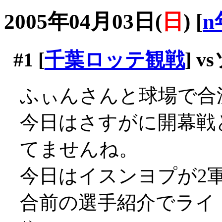
2005年04月03日(
日
)
[
n
#1
[
千葉ロッテ観戦
] 
ふぃんさんと球場で合
今日はさすがに開幕戦
てませんね。
今日はイスンヨプが2
合前の選手紹介でライト