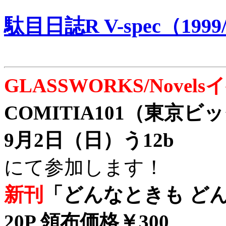
駄目日誌R V-spec（1999/
GLASSWORKS/Nove
COMITIA101（東京
9月2日（日）う12b
にて参加します！
新刊
「どんなときも どん
20P 領布価格￥300