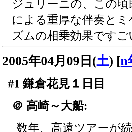
ジュリーニの、この頃
による重厚な伴奏とミ
ズムの相乗効果ですごい
2005年04月09日(
土
)
[
n
#1
鎌倉花見１日目
＠
高崎～大船:
数年、高遠ツアーが