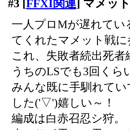
#3
[
FFXI関連
] マメッ
一人プロMが遅れてい
てくれたマメット戦に
これ、失敗者続出死者
うちのLSでも3回くら
みんな既に手馴れてい
した('▽')嬉しい～！
編成は白赤召忍シ狩。