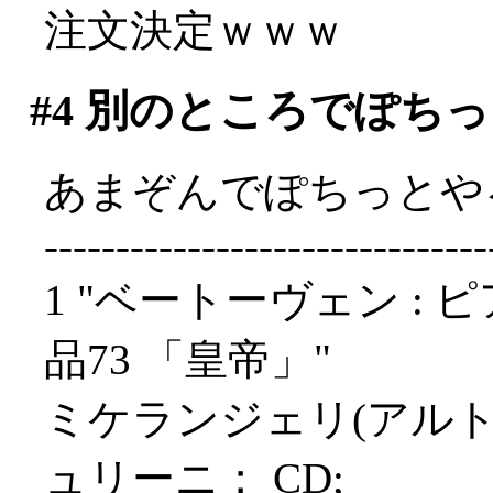
注文決定ｗｗｗ
#4
別のところでぽちっ
あまぞんでぽちっとや
-------------------------------
1 "ベートーヴェン : 
品73 「皇帝」"
ミケランジェリ(アル
ュリーニ； CD;