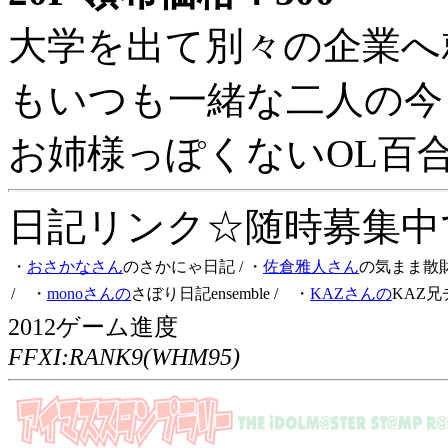
大学を出て別々の企業へ
もいつも一緒な二人の今
お姉様っぽくないOL百
日記リンク☆随時募集中です
・
おさかなさん
のさかにゃ日記
/ ・
佐倉雅人さん
の気まま散
/ ・
monoさんの
さぼり日記ensemble
/ ・
KAZさんの
KAZ兄
2012ゲーム進度
FFXI:RANK9(WHM95)