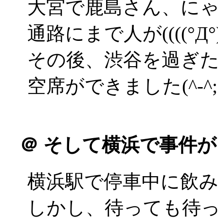
大宮で鹿島さん、に
通路にまで人が((((°Д°))
その後、渋谷を過ぎ
空席ができました(^-^;
＠
そして横浜で事件が
横浜駅で停車中に飲
しかし、待っても待