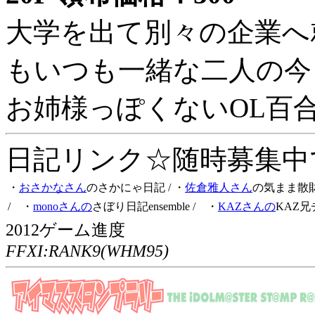
大学を出て別々の企業へ
もいつも一緒な二人の今
お姉様っぽくないOL百
日記リンク☆随時募集中です
・
おさかなさん
のさかにゃ日記
/ ・
佐倉雅人さん
の気まま散
/ ・
monoさんの
さぼり日記ensemble
/ ・
KAZさんの
KAZ兄
2012ゲーム進度
FFXI:RANK9(WHM95)