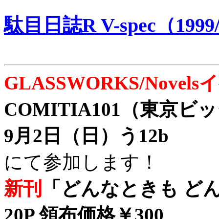
駄目日誌R V-spec（1999/
GLASSWORKS/Nove
COMITIA101（東京
9月2日（日）う12b
にて参加します！
新刊
「どんなときも どん
20P 領布価格￥300