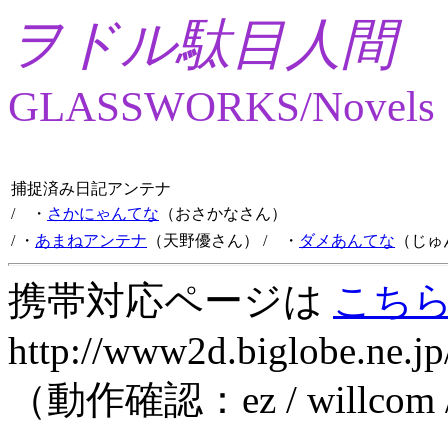
ヲドル駄目人間
GLASSWORKS/Novels
捕捉済み日記アンテナ
/ ・
さかにゃんてな
（おさかなさん）
/ ・
あまねアンテナ
（天野優さん）
/ ・
ダメあんてな
（じゅ
携帯対応ページは
こち
http://www2d.biglobe.ne.jp
（動作確認：ez / willcom 