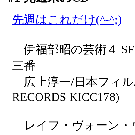
先週はこれだけ(^-^;)
伊福部昭の芸術４ S
三番
広上淳一/日本フィルハ
RECORDS KICC178)
レイフ・ヴォーン・