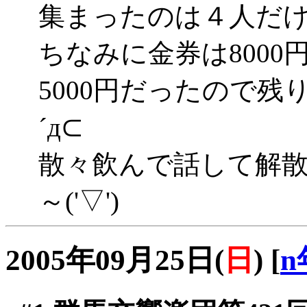
集まったのは４人だけでし
ちなみに金券は800
5000円だったので残
´д⊂
散々飲んで話して解
～('▽')
2005年09月25日(
日
)
[
n