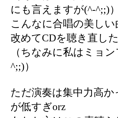
にも言えますが(^-^;;)
こんなに合唱の美しい
改めてCDを聴き直し
（ちなみに私はミョンフ
^;;)）
ただ演奏は集中力高か
が低すぎorz