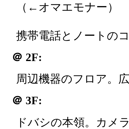
（←オマエモナー）
携帯電話とノートの
＠
2F:
周辺機器のフロア。
＠
3F:
ドバシの本領。カメ