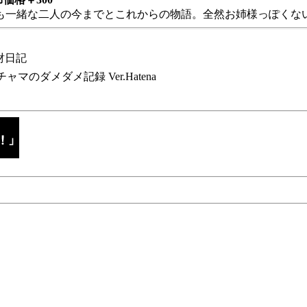
も一緒な二人の今までとこれからの物語。全然お姉様っぽくない
財日記
チャマのダメダメ記録 Ver.Hatena