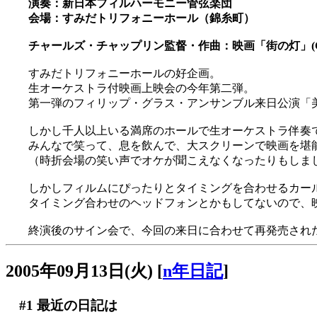
演奏：新日本フィルハーモニー管弦楽団
会場：すみだトリフォニーホール（錦糸町）
チャールズ・チャップリン監督・作曲：映画「街の灯」(City Lig
すみだトリフォニーホールの好企画。
生オーケストラ付映画上映会の今年第二弾。
第一弾のフィリップ・グラス・アンサンブル来日公演「美
しかし千人以上いる満席のホールで生オーケストラ伴奏で映
みんなで笑って、息を飲んで、大スクリーンで映画を堪能で
（時折会場の笑い声でオケが聞こえなくなったりもしました
しかしフィルムにぴったりとタイミングを合わせるカー
タイミング合わせのヘッドフォンとかもしてないので、
終演後のサイン会で、今回の来日に合わせて再発売された
2005年09月13日(火)
[
n年日記
]
#1
最近の日記は