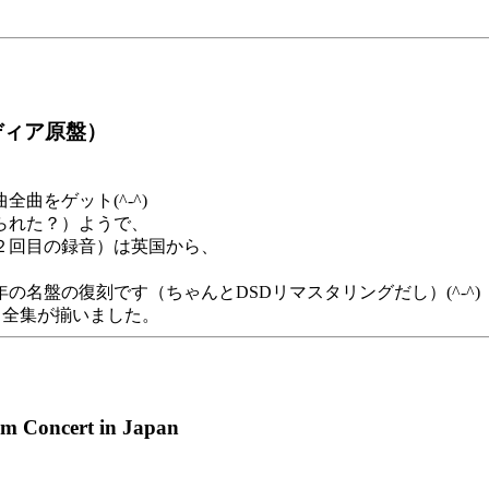
ディア原盤）
曲をゲット(^-^)
られた？）ようで、
２回目の録音）は英国から、
名盤の復刻です（ちゃんとDSDリマスタリングだし）(^-^)
曲全集が揃いました。
m Concert in Japan