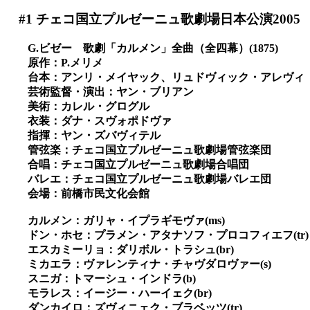
#1
チェコ国立プルゼーニュ歌劇場日本公演2005
G.ビゼー 歌劇「カルメン」全曲（全四幕）(1875)
原作：P.メリメ
台本：アンリ・メイヤック、リュドヴィック・アレヴィ
芸術監督・演出：ヤン・ブリアン
美術：カレル・グログル
衣装：ダナ・スヴォポドヴァ
指揮：ヤン・ズバヴィテル
管弦楽：チェコ国立プルゼーニュ歌劇場管弦楽団
合唱：チェコ国立プルゼーニュ歌劇場合唱団
バレエ：チェコ国立プルゼーニュ歌劇場バレエ団
会場：前橋市民文化会館
カルメン：ガリャ・イプラギモヴァ(ms)
ドン・ホセ：プラメン・アタナソフ・プロコフィエフ(tr)
エスカミーリョ：ダリボル・トラシュ(br)
ミカエラ：ヴァレンティナ・チャヴダロヴァー(s)
スニガ：トマーシュ・インドラ(b)
モラレス：イージー・ハーイェク(br)
ダンカイロ：ズヴィニェク・ブラベッツ(tr)