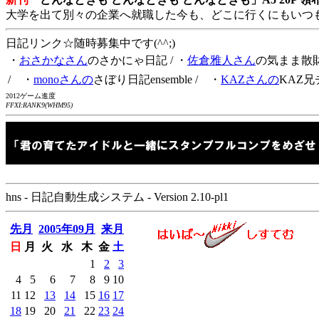
大学を出て別々の企業へ就職した今も、どこに行くにもいつ
日記リンク☆随時募集中です(^^;)
・
おさかなさん
のさかにゃ日記
/ ・
佐倉雅人さん
の気まま散
/ ・
monoさんの
さぼり日記ensemble
/ ・
KAZさんの
KAZ兄
2012ゲーム進度
FFXI:RANK9(WHM95)
hns - 日記自動生成システム - Version 2.10-pl1
先月
2005年09月
来月
日
月
火
水
木
金
土
1
2
3
4
5
6
7
8
9
10
11
12
13
14
15
16
17
18
19
20
21
22
23
24