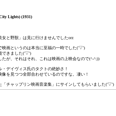
hts) (1931)
女と野獣」は見に行けませんでしたorz
画というのは本当に至福の一時でした('▽')
きました('▽')
が、それはそれ、これは映画の上映会なので(^-^;))
ル・デイヴィス氏のタクトの絶妙さ！
映像を見つつ全部合わせているのですな。凄い！
「チャップリン映画音楽集」にサインしてもらいました('▽')