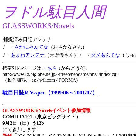
ヲドル駄目人間
GLASSWORKS/Novels
捕捉済み日記アンテナ
/ ・
さかにゃんてな
（おさかなさん）
/ ・
あまねアンテナ
（天野優さん）
/ ・
ダメあんてな
（じゅ
携帯対応ページは
こちら
↓からどうぞ。
http://www2d.biglobe.ne.jp/~irreso/neodame/hns/i/index.cgi
（動作確認：ez / willcom / FORMA)
駄目日誌R V-spec（1999/06～2001/07）
GLASSWORKS/Novelsイベント参加情報
COMITIA101（東京ビッグサイト）
9月2日（日）う12b
にて参加します！
新刊
「どんなときも どんなときも どんなときも」A5 20P 領布