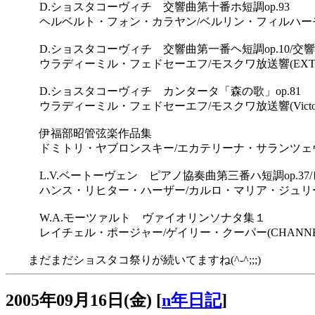
D.ショスタコーヴィチ 交響曲第十番ホ短調op.93
ヘルベルト・フォン・カラヤン/ベルリン・フィルハーモニー(Deuts
D.ショスタコーヴィチ 交響曲第一番ヘ短調op.10/交響曲
ウラディーミル・フェドセーエフ/モスクワ放送響(EXTON O
D.ショスタコーヴィチ カンタータ「森の歌」op.81
ウラディーミル・フェドセーエフ/モスクワ放送響(Victor V
伊福部昭管弦楽作品集
ドミトリ・ヤブロンスキー/エカテリーナ・サランツェヴァ/ロシ
L.V.ベートーヴェン ピアノ協奏曲第三番ハ短調op.37/
ハンス・リヒター・ハーザー/カルロ・マリア・ジュリーニ/フィルハー
W.A.モーツァルト ヴァイオリンソナタ集１
レイチェル・ポージャー/ゲイリー・クーパー(CHANNEL CLAS
まだまだショスタコ祭りが続いてますね(^-^;;;)
2005年09月16日(金)
[
n年日記
]