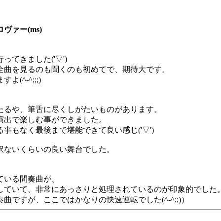
ァー(ms)
てきました('▽')
全曲を見るのも聞くのも初めてで、期待大です。
^-^;;;)
たるや、筆舌に尽くしがたいものがあります。
演出で楽しむ事ができました。
もなく最後まで堪能できて良い感じ('▽')
訳ないくらいの良い舞台でした。
ている間奏曲が、
していて、非常にあっさりと処理されているのが印象的でした
ですが、ここではかなりの快速運転でした(^-^;;)）