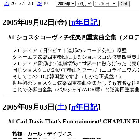
25
26
27
28
29
30
2005年09月02日(金)
[
n年日記
]
#1
ショスタコーヴィチ弦楽四重奏曲全集（メロ
メロディア（旧ソビエト連邦のレコード公社）原盤
タネーエフ弦楽四重奏団によるショスタコの弦楽四重奏曲全
メロディア音源はソ連崩壊後に世界中に散らばった（売
同じショスタコの24の前奏曲とフーガ（ニコライエワの
そしてこのCDは韓国盤ですよ（しかも正規盤！）
世界初のショスタコ弦楽四重奏曲全集としても有名な往年の
これで交響曲全集（バルシャイ/WDR響）と弦楽四重奏
2005年09月03日(
土
)
[
n年日記
]
#1
Carl Davis That's Entertainment! CHAPLIN Fil
指揮：カール・デイヴィス