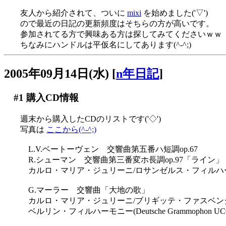
友人から紹介されて、ついに
mixi
を始めました('▽')
ので最近の日記の更新頻度はそちらの方が高いです。
参加されてる方で興味ある方は探してみてくださいｗｗ
ちなみにハンドルは平仮名にしてあります(^-^;)
2005年09月14日(水)
[
n年日記
]
#1
購入CD情報
週末から購入したCDのリストです('◇')ゞ
写真は
ここから(^-^;)
L.V.ベートーヴェン 交響曲第五番ハ短調op.67
R.シューマン 交響曲第三番変ホ長調op.97「ライン」
カルロ・マリア・ジュリーニ/ロサンゼルス・フィルハーモニー(Deut
G.マーラー 交響曲「大地の歌」
カルロ・マリア・ジュリーニ/ブリギッテ・ファスベン
ベルリン・フィルハーモニー(Deutsche Grammophon UCCG