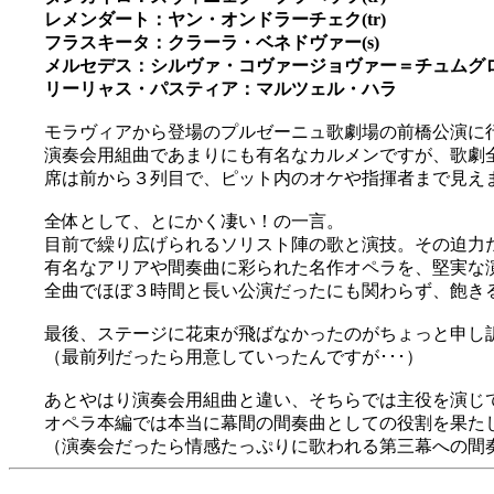
レメンダート：ヤン・オンドラーチェク(tr)
フラスキータ：クラーラ・ベネドヴァー(s)
メルセデス：シルヴァ・コヴァージョヴァー＝チュムグロヴ
リーリャス・パスティア：マルツェル・ハラ
モラヴィアから登場のプルゼーニュ歌劇場の前橋公演に行っ
演奏会用組曲であまりにも有名なカルメンですが、歌劇
席は前から３列目で、ピット内のオケや指揮者まで見えますよ(
全体として、とにかく凄い！の一言。
目前で繰り広げられるソリスト陣の歌と演技。その迫力
有名なアリアや間奏曲に彩られた名作オペラを、堅実な
全曲でほぼ３時間と長い公演だったにも関わらず、飽きる事
最後、ステージに花束が飛ばなかったのがちょっと申し
（最前列だったら用意していったんですが･･･）
あとやはり演奏会用組曲と違い、そちらでは主役を演じ
オペラ本編では本当に幕間の間奏曲としての役割を果た
（演奏会だったら情感たっぷりに歌われる第三幕への間奏曲