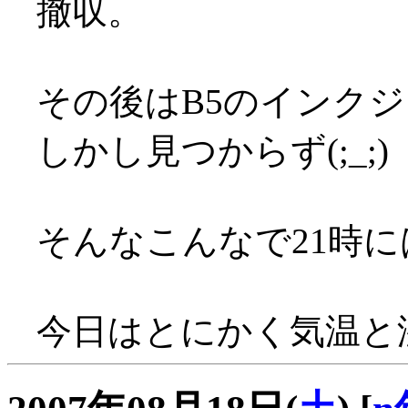
撤収。
その後はB5のインク
しかし見つからず(;_;)
そんなこんなで21時
今日はとにかく気温と湿