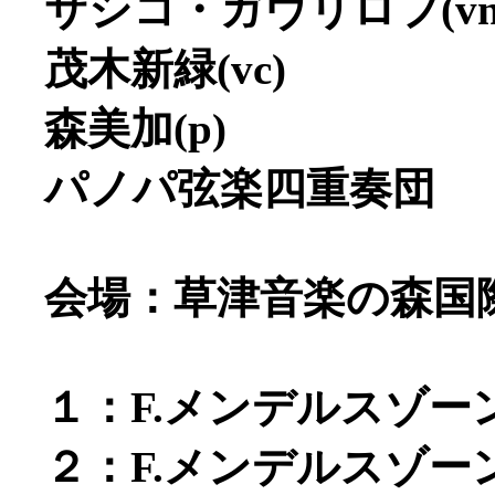
サシコ・ガヴリロフ(vn
茂木新緑(vc)
森美加(p)
パノパ弦楽四重奏団
会場：草津音楽の森国
１：F.メンデルスゾーン
２：F.メンデルスゾーン 