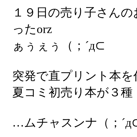
１９日の売り子さんの
ったorz
ぁぅぇぅ（；´д⊂
突発で直プリント本を
夏コミ初売り本が３種
…ムチャスンナ（；´д