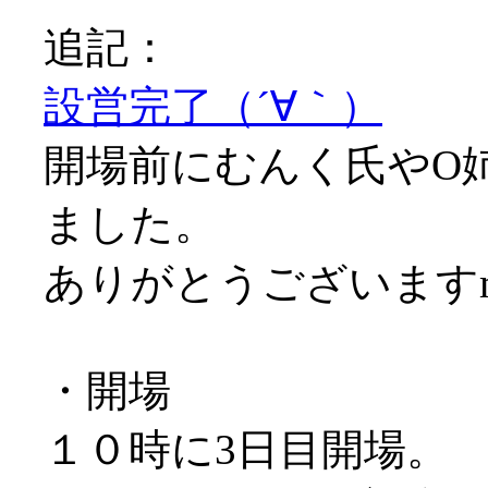
追記：
設営完了（´∀｀）
開場前にむんく氏やO
ました。
ありがとうございますm(
・開場
１０時に3日目開場。