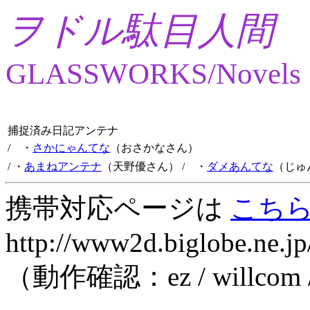
ヲドル駄目人間
GLASSWORKS/Novels
捕捉済み日記アンテナ
/ ・
さかにゃんてな
（おさかなさん）
/ ・
あまねアンテナ
（天野優さん）
/ ・
ダメあんてな
（じゅ
携帯対応ページは
こち
http://www2d.biglobe.ne.jp
（動作確認：ez / willcom 