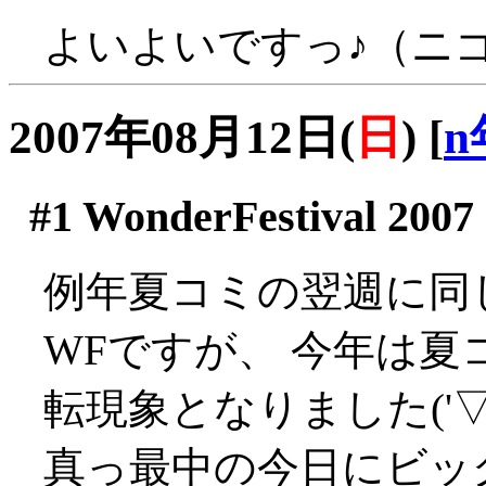
よいよいですっ♪（ニ
2007年08月12日(
日
)
[
n
#1
WonderFestival 20
例年夏コミの翌週に同
WFですが、 今年は
転現象となりました('
真っ最中の今日にビッグ