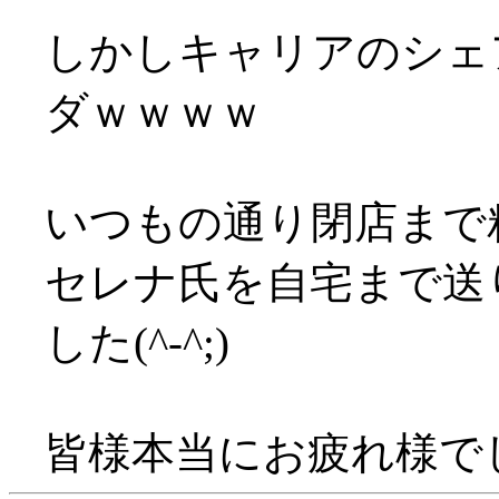
しかしキャリアのシェ
ダｗｗｗｗ
いつもの通り閉店まで
セレナ氏を自宅まで送り
した(^-^;)
皆様本当にお疲れ様でした