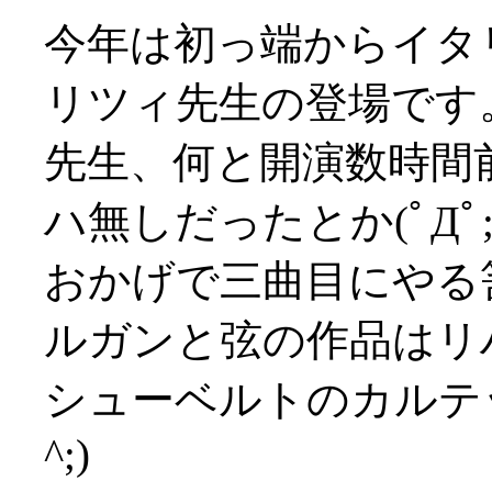
今年は初っ端からイタ
リツィ先生の登場です
先生、何と開演数時間
ハ無しだったとか(ﾟДﾟ;
おかげで三曲目にやる
ルガンと弦の作品はリ
シューベルトのカルテッ
^;)