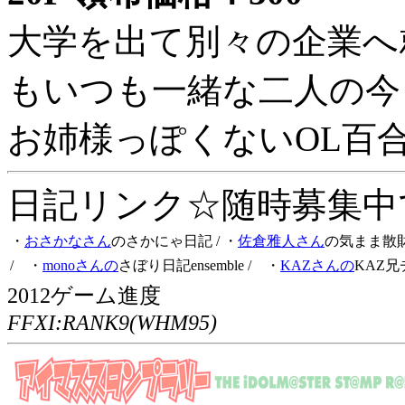
大学を出て別々の企業へ
もいつも一緒な二人の今
お姉様っぽくないOL百
日記リンク☆随時募集中です
・
おさかなさん
のさかにゃ日記
/ ・
佐倉雅人さん
の気まま散
/ ・
monoさんの
さぼり日記ensemble
/ ・
KAZさんの
KAZ兄
2012ゲーム進度
FFXI:RANK9(WHM95)