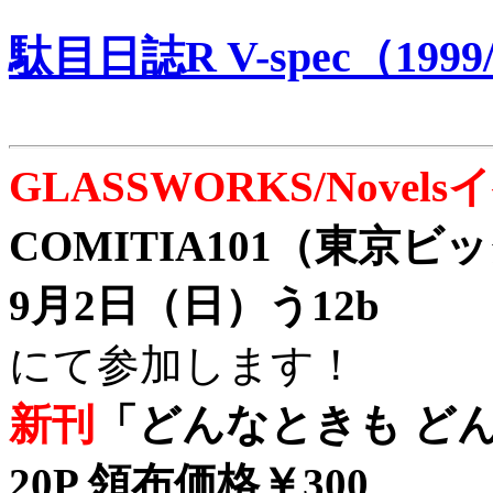
駄目日誌R V-spec（1999/
GLASSWORKS/Nove
COMITIA101（東京
9月2日（日）う12b
にて参加します！
新刊
「どんなときも どん
20P 領布価格￥300