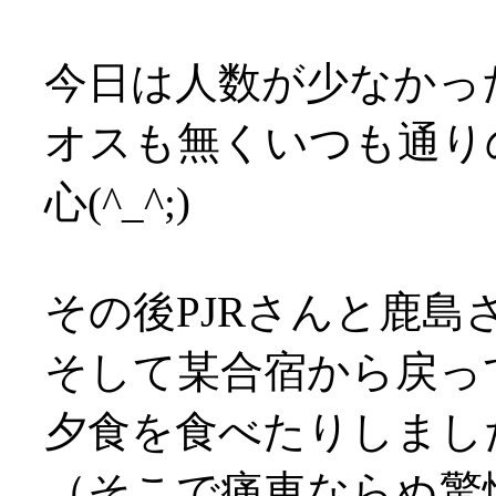
今日は人数が少なかっ
オスも無くいつも通り
心(^_^;)
その後PJRさんと鹿島
そして某合宿から戻っ
夕食を食べたりしまし
（そこで痛車ならぬ驚