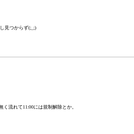
。
つからず(;_;)
無く流れて11:00には規制解除とか。