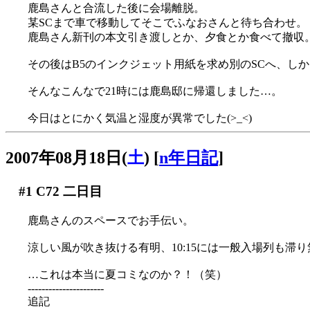
鹿島さんと合流した後に会場離脱。
某SCまで車で移動してそこでふなおさんと待ち合わせ。
鹿島さん新刊の本文引き渡しとか、夕食とか食べて撤収
その後はB5のインクジェット用紙を求め別のSCへ、しかし見
そんなこんなで21時には鹿島邸に帰還しました…。
今日はとにかく気温と湿度が異常でした(>_<)
2007年08月18日(
土
)
[
n年日記
]
#1
C72 二日目
鹿島さんのスペースでお手伝い。
涼しい風が吹き抜ける有明、10:15には一般入場列も滞り
…これは本当に夏コミなのか？！（笑）
----------------------
追記