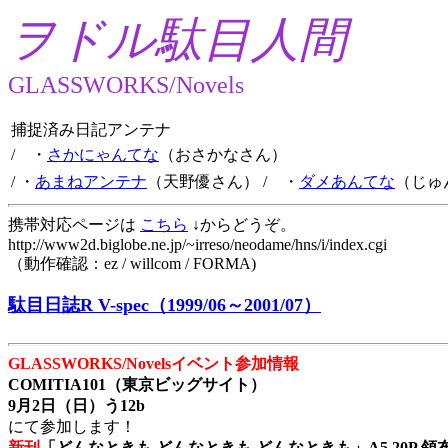
ヲドル駄目人間
GLASSWORKS/Novels
捕捉済み日記アンテナ
/ ・
さかにゃんてな
（おさかなさん）
/ ・
あまねアンテナ
（天野優さん）
/ ・
ダメあんてな
（じゅ
携帯対応ページは
こちら
↓からどうぞ。
http://www2d.biglobe.ne.jp/~irreso/neodame/hns/i/index.cgi
（動作確認：ez / willcom / FORMA)
駄目日誌R V-spec（1999/06～2001/07）
GLASSWORKS/Novelsイベント参加情報
COMITIA101（東京ビッグサイト）
9月2日（日）う12b
にて参加します！
新刊
「どんなときも どんなときも どんなときも」A5 20P 領布