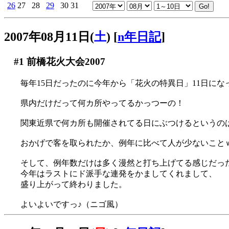
26
27
28
29
30
31
2007年08月11日(
土
)
[
n年日記
]
#1
前橋花火大会2007
毎年15日だったのに今年から「花火の特異日」11日になって
県内だけだって何カ所やってるかっつーの！
関東近県で何カ所も開催されてる日にぶつけるというの
おかげで客を取られたか、例年に比べて人が少ないこと
そして、例年数だけは多く漫然と打ち上げてる感じだっ
今年はラストにド派手な連発をかましてくれまして、
盛り上がって終わりました。
よいよいですっ♪（ニゴ風）