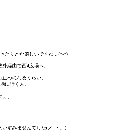
たりとか嬉しいですねぇ(^-^)
物外経由で西4広場へ。
行止めになるくらい。
広場に行く人、
すよ。
。
いすみませんでした(ノ_・。)