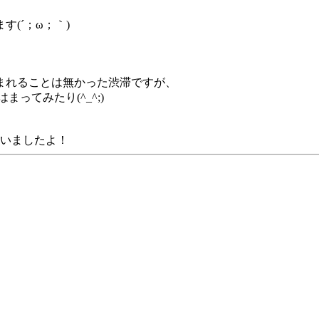
(´；ω；｀)
まれることは無かった渋滞ですが、
ってみたり(^_^;)
ゃいましたよ！