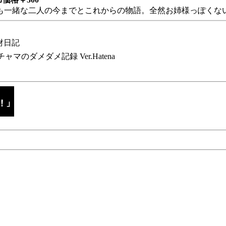
も一緒な二人の今までとこれからの物語。全然お姉様っぽくない
財日記
チャマのダメダメ記録 Ver.Hatena