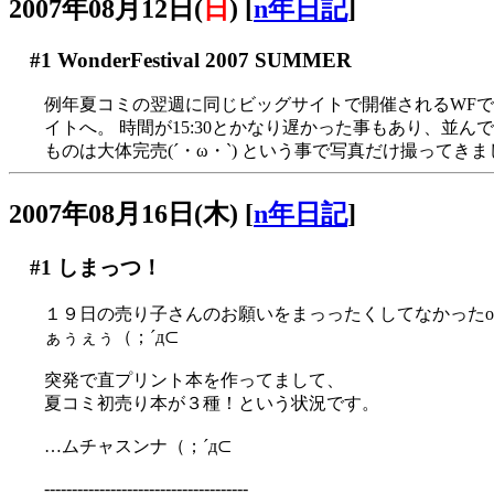
2007年08月12日(
日
)
[
n年日記
]
#1
WonderFestival 2007 SUMMER
例年夏コミの翌週に同じビッグサイトで開催されるWFです
イトへ。 時間が15:30とかなり遅かった事もあり、並ん
ものは大体完売(´・ω・`) という事で写真だけ撮ってきました
2007年08月16日(木)
[
n年日記
]
#1
しまっつ！
１９日の売り子さんのお願いをまっったくしてなかったor
ぁぅぇぅ（；´д⊂
突発で直プリント本を作ってまして、
夏コミ初売り本が３種！という状況です。
…ムチャスンナ（；´д⊂
-------------------------------------