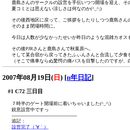
鹿島さんのサークルの設営を手伝いつつ開場を迎え、そ
夏コミとは思えない涼しさは何なのか(^_^;)
その後西地区に戻って、ご挨拶をしたりしつつ鹿島さん
そのまま閉場時間に。
今日は人数が少なかったせいか昨日のような混雑カオスも無
その後PJRさんと鹿島さんで秋葉原へ。
そして某合宿から戻ってきたふぃんさんと合流して夕食
（そこで痛車ならぬ驚愕の痛バスを目撃したのですが、白
2007年08月19日(
日
)
[
n年日記
]
#1
C72 三日目
７時半のゲート開場前に着いちゃいました(^_^;)
鋭意設営中ですっ
---------------------------------------------
追記：
設営完了（´∀｀）