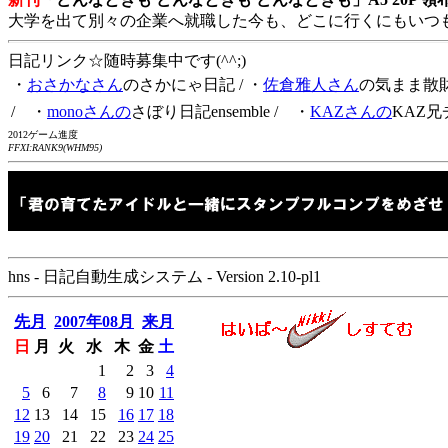
大学を出て別々の企業へ就職した今も、どこに行くにもいつ
日記リンク☆随時募集中です(^^;)
・
おさかなさん
のさかにゃ日記
/ ・
佐倉雅人さん
の気まま散
/ ・
monoさんの
さぼり日記ensemble
/ ・
KAZさんの
KAZ兄
2012ゲーム進度
FFXI:RANK9(WHM95)
hns - 日記自動生成システム - Version 2.10-pl1
先月
2007年08月
来月
日
月
火
水
木
金
土
1
2
3
4
5
6
7
8
9
10
11
12
13
14
15
16
17
18
19
20
21
22
23
24
25