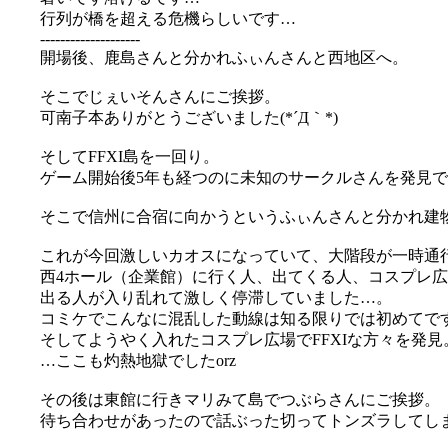
行列が橋を超える危機らしいです…
--------------------
開場後、鹿島さんと分かれふぃんさんと西地区へ。
そこでじぇいそんさんにご挨拶。
可南子本ありがとうございました(*´Д｀*)
そしてFFXI島を一回り。
ゲーム開始後5年も経つのに未知のサークルさんを発見でき
そこで信州に合宿に向かうというふぃんさんと分かれ建
これが今回激しいカオスになっていて、大階段が一時通
西4ホール（企業館）に行く人、出てくる人、コスプレ
出る人が入り乱れて激しく停滞していました…。
コミケでこんなに混乱した動線は知る限りでは初めてで
そしてようやく入れたコスプレ広場でFFXIな方々を発見
…ここも灼熱地獄でしたorz
その後は東館に行きマリみて島でつぶらさんにご挨拶。
待ち合わせがあったので話ぶった切ってトンズラしてしま