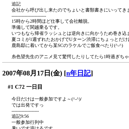
追記
会社から呼び出し来たのでちょいと書類書きにいってきます
------------------------
15時から2時間ほど仕事して会社離脱。
準備して関越乗るです。
いつもなら帰省ラッシュとは逆向きに向かうため巻き込
夏コミが1週ずれたおかげでUターン渋滞にちょっとだけはま
鹿島邸に着いてから某SCのラケルでご飯食べたり(^-^)
糸色望先生のアニメ見て驚愕したりしてたら1時過ぎち
2007年08月17日(金)
[
n年日記
]
#1
C72 一日目
今日だけは一般参加ですよ～(^-^)/
では出発ですっ
-------------------
追記9:56
一般参加行列中
暑いです溶けるです…