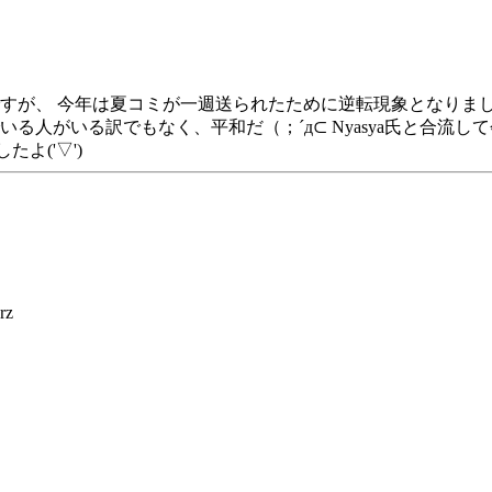
が、 今年は夏コミが一週送られたために逆転現象となりました
でいる人がいる訳でもなく、平和だ（；´д⊂ Nyasya氏と合
よ('▽')
z