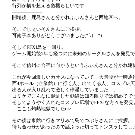
行列が橋を超える危機らしいです…
--------------------
開場後、鹿島さんと分かれふぃんさんと西地区へ。
そこでじぇいそんさんにご挨拶。
可南子本ありがとうございました(*´Д｀*)
そしてFFXI島を一回り。
ゲーム開始後5年も経つのに未知のサークルさんを発見でき
そこで信州に合宿に向かうというふぃんさんと分かれ建
これが今回激しいカオスになっていて、大階段が一時通
西4ホール（企業館）に行く人、出てくる人、コスプレ
出る人が入り乱れて激しく停滞していました…。
コミケでこんなに混乱した動線は知る限りでは初めてで
そしてようやく入れたコスプレ広場でFFXIな方々を発見
…ここも灼熱地獄でしたorz
その後は東館に行きマリみて島でつぶらさんにご挨拶。
待ち合わせがあったので話ぶった切ってトンズラしてしま