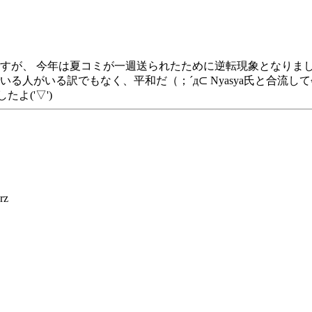
が、 今年は夏コミが一週送られたために逆転現象となりました
でいる人がいる訳でもなく、平和だ（；´д⊂ Nyasya氏と合
よ('▽')
z