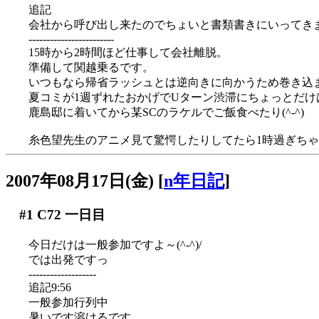
追記
会社から呼び出し来たのでちょいと書類書きにいってきます
------------------------
15時から2時間ほど仕事して会社離脱。
準備して関越乗るです。
いつもなら帰省ラッシュとは逆向きに向かうため巻き込
夏コミが1週ずれたおかげでUターン渋滞にちょっとだけはま
鹿島邸に着いてから某SCのラケルでご飯食べたり(^-^)
糸色望先生のアニメ見て驚愕したりしてたら1時過ぎち
2007年08月17日(金)
[
n年日記
]
#1
C72 一日目
今日だけは一般参加ですよ～(^-^)/
では出発ですっ
-------------------
追記9:56
一般参加行列中
暑いです溶けるです…