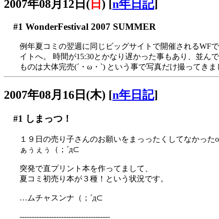
2007年08月12日(
日
)
[
n年日記
]
#1
WonderFestival 2007 SUMMER
例年夏コミの翌週に同じビッグサイトで開催されるWFです
イトへ。 時間が15:30とかなり遅かった事もあり、並ん
ものは大体完売(´・ω・`) という事で写真だけ撮ってきました
2007年08月16日(木)
[
n年日記
]
#1
しまっつ！
１９日の売り子さんのお願いをまっったくしてなかったor
ぁぅぇぅ（；´д⊂
突発で直プリント本を作ってまして、
夏コミ初売り本が３種！という状況です。
…ムチャスンナ（；´д⊂
-------------------------------------