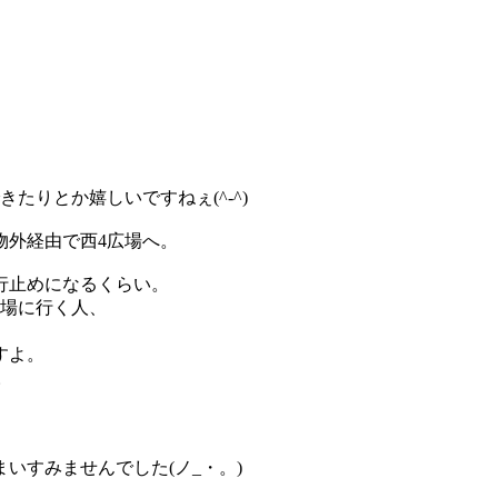
たりとか嬉しいですねぇ(^-^)
物外経由で西4広場へ。
行止めになるくらい。
広場に行く人、
すよ。
。
いすみませんでした(ノ_・。)