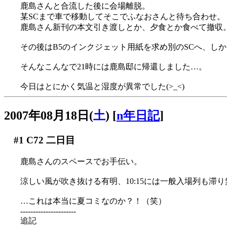
鹿島さんと合流した後に会場離脱。
某SCまで車で移動してそこでふなおさんと待ち合わせ。
鹿島さん新刊の本文引き渡しとか、夕食とか食べて撤収
その後はB5のインクジェット用紙を求め別のSCへ、しかし見
そんなこんなで21時には鹿島邸に帰還しました…。
今日はとにかく気温と湿度が異常でした(>_<)
2007年08月18日(
土
)
[
n年日記
]
#1
C72 二日目
鹿島さんのスペースでお手伝い。
涼しい風が吹き抜ける有明、10:15には一般入場列も滞り
…これは本当に夏コミなのか？！（笑）
----------------------
追記