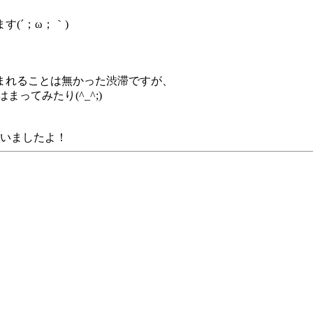
(´；ω；｀)
まれることは無かった渋滞ですが、
ってみたり(^_^;)
ゃいましたよ！