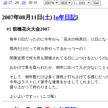
26
27
28
29
30
31
2007年08月11日(
土
)
[
n年日記
]
#1
前橋花火大会2007
毎年15日だったのに今年から「花火の特異日」11日になって
県内だけだって何カ所やってるかっつーの！
関東近県で何カ所も開催されてる日にぶつけるというの
おかげで客を取られたか、例年に比べて人が少ないこと
そして、例年数だけは多く漫然と打ち上げてる感じだっ
今年はラストにド派手な連発をかましてくれまして、
盛り上がって終わりました。
よいよいですっ♪（ニゴ風）