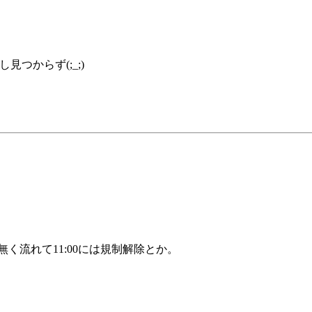
。
つからず(;_;)
無く流れて11:00には規制解除とか。