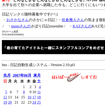
大学を出て別々の企業へ就職した今も、どこに行くにもいつ
日記リンク☆随時募集中です(^^;)
・
おさかなさん
のさかにゃ日記
/ ・
佐倉雅人さん
の気まま散
/ ・
monoさんの
さぼり日記ensemble
/ ・
KAZさんの
KAZ兄
2012ゲーム進度
FFXI:RANK9(WHM95)
hns - 日記自動生成システム - Version 2.10-pl1
先月
2007年08月
来月
日
月
火
水
木
金
土
1
2
3
4
5
6
7
8
9
10
11
12
13
14
15
16
17
18
19
20
21
22
23
24
25