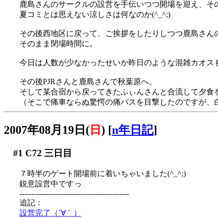
鹿島さんのサークルの設営を手伝いつつ開場を迎え、そ
夏コミとは思えない涼しさは何なのか(^_^;)
その後西地区に戻って、ご挨拶をしたりしつつ鹿島さん
そのまま閉場時間に。
今日は人数が少なかったせいか昨日のような混雑カオスも無
その後PJRさんと鹿島さんで秋葉原へ。
そして某合宿から戻ってきたふぃんさんと合流して夕食
（そこで痛車ならぬ驚愕の痛バスを目撃したのですが、白
2007年08月19日(
日
)
[
n年日記
]
#1
C72 三日目
７時半のゲート開場前に着いちゃいました(^_^;)
鋭意設営中ですっ
---------------------------------------------
追記：
設営完了（´∀｀）