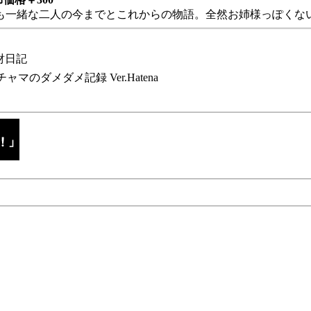
も一緒な二人の今までとこれからの物語。全然お姉様っぽくない
財日記
チャマのダメダメ記録 Ver.Hatena