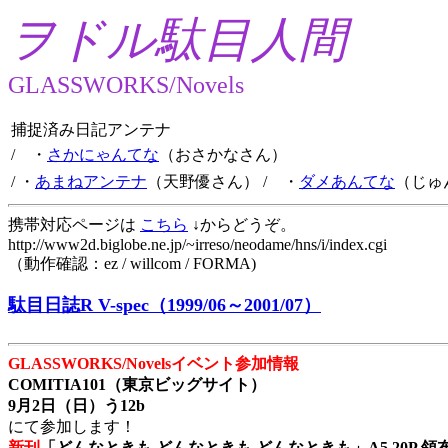
ヲドル駄目人間
GLASSWORKS/Novels
捕捉済み日記アンテナ
/ ・
さかにゃんてな
（おさかなさん）
/ ・
あまねアンテナ
（天野優さん）
/ ・
ダメあんてな
（じゅ
携帯対応ページは
こちら
↓からどうぞ。
http://www2d.biglobe.ne.jp/~irreso/neodame/hns/i/index.cgi
（動作確認：ez / willcom / FORMA)
駄目日誌R V-spec（1999/06～2001/07）
GLASSWORKS/Novelsイベント参加情報
COMITIA101（東京ビッグサイト）
9月2日（日）う12b
にて参加します！
新刊
「どんなときも どんなときも どんなときも」A5 20P 領布