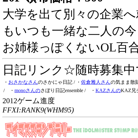
大学を出て別々の企業へ
もいつも一緒な二人の今
お姉様っぽくないOL百
日記リンク☆随時募集中です
・
おさかなさん
のさかにゃ日記
/ ・
佐倉雅人さん
の気まま散
/ ・
monoさんの
さぼり日記ensemble
/ ・
KAZさんの
KAZ兄
2012ゲーム進度
FFXI:RANK9(WHM95)