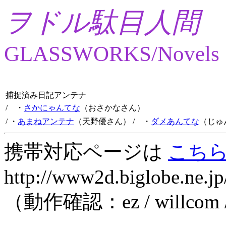
ヲドル駄目人間
GLASSWORKS/Novels
捕捉済み日記アンテナ
/ ・
さかにゃんてな
（おさかなさん）
/ ・
あまねアンテナ
（天野優さん）
/ ・
ダメあんてな
（じゅ
携帯対応ページは
こち
http://www2d.biglobe.ne.jp
（動作確認：ez / willcom 