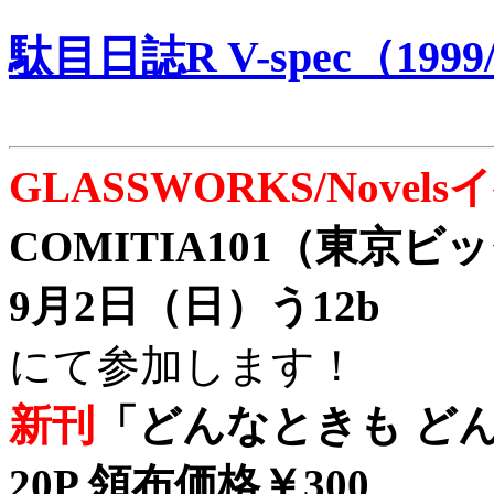
駄目日誌R V-spec（1999/
GLASSWORKS/Nove
COMITIA101（東京
9月2日（日）う12b
にて参加します！
新刊
「どんなときも どん
20P 領布価格￥300