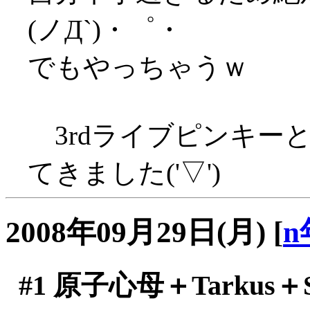
(ノД`)・゜・
でもやっちゃうｗ
3rdライブピンキー
てきました('▽')
2008年09月29日(月)
[
n
#1
原子心母＋Tarkus＋Sgt.P