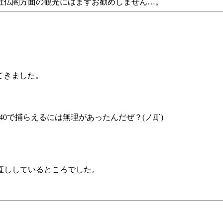
社仏閣方面の観光にはまずお勧めしません…。
てきました。
D40で捕らえるには無理があったんだぜ？(ノД`)
直ししているところでした。
。