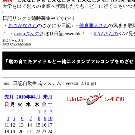
大学を出て別々の企業へ就職した今も、どこに行くにもいつ
日記リンク☆随時募集中です(^^;)
・
おさかなさん
のさかにゃ日記
/ ・
佐倉雅人さん
の気まま散
/ ・
monoさんの
さぼり日記ensemble
/ ・
KAZさんの
KAZ兄
2012ゲーム進度
FFXI:RANK9(WHM95)
hns - 日記自動生成システム - Version 2.10-pl1
先月
2010年04月
来月
日
月
火
水
木
金
土
1
2
3
4
5
6
7
8
9
10
11
12
13
14
15
16
17
18
19
20
21
22
23
24