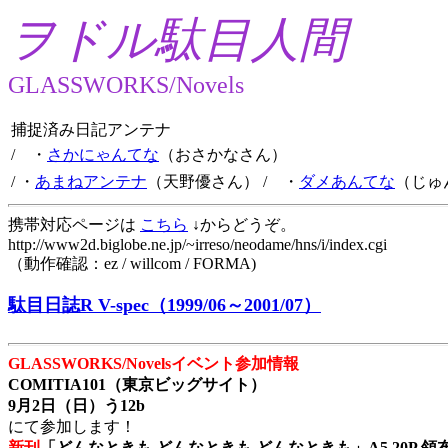
ヲドル駄目人間
GLASSWORKS/Novels
捕捉済み日記アンテナ
/ ・
さかにゃんてな
（おさかなさん）
/ ・
あまねアンテナ
（天野優さん）
/ ・
ダメあんてな
（じゅ
携帯対応ページは
こちら
↓からどうぞ。
http://www2d.biglobe.ne.jp/~irreso/neodame/hns/i/index.cgi
（動作確認：ez / willcom / FORMA)
駄目日誌R V-spec（1999/06～2001/07）
GLASSWORKS/Novelsイベント参加情報
COMITIA101（東京ビッグサイト）
9月2日（日）う12b
にて参加します！
新刊
「どんなときも どんなときも どんなときも」A5 20P 領布