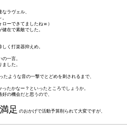
達なラヴェル、
～。
ォローできてましたねｗ）
が健在で素敵でした。
珍しく打楽器抑えめ。
いの一言。
りました。
ぎったような音の一撃でとどめを刺されるまで、
かったかなー？といったところでしょうか。
格好の機会だと思うので、
満足
のおかげで活動予算削られて大変ですが、
。