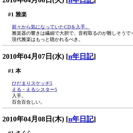
2010年04月06日(火)
[
n年日記
]
#1
雅楽
前々から気になっていたCDを入手。
雅楽器の響きは繊細で大胆で、音程取るのが難しそうでイイで
現代雅楽はもっと聴かれるべき。
2010年04月07日(水)
[
n年日記
]
#1
本
ひだまりスケッチ5
える・えるシスター5
入手。
百合百合しい。
2010年04月08日(木)
[
n年日記
]