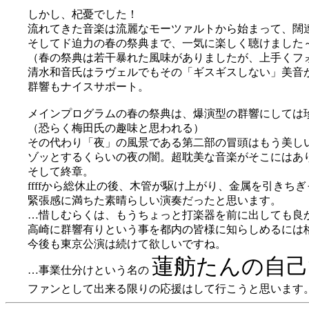
しかし、杞憂でした！
流れてきた音楽は流麗なモーツァルトから始まって、闊
そしてド迫力の春の祭典まで、一気に楽しく聴けました
（春の祭典は若干暴れた風味がありましたが、上手くフ
清水和音氏はラヴェルでもその「ギスギスしない」美音
群響もナイスサポート。
メインプログラムの春の祭典は、爆演型の群響にしては
（恐らく梅田氏の趣味と思われる）
その代わり「夜」の風景である第二部の冒頭はもう美し
ゾッとするくらいの夜の闇。超耽美な音楽がそこにはあ
そして終章。
ffffから総休止の後、木管が駆け上がり、金属を引きち
緊張感に満ちた素晴らしい演奏だったと思います。
…惜しむらくは、もうちょっと打楽器を前に出しても良
高崎に群響有りという事を都内の皆様に知らしめるには
今後も東京公演は続けて欲しいですね。
蓮舫たんの自己
…事業仕分けという名の
ファンとして出来る限りの応援はして行こうと思います