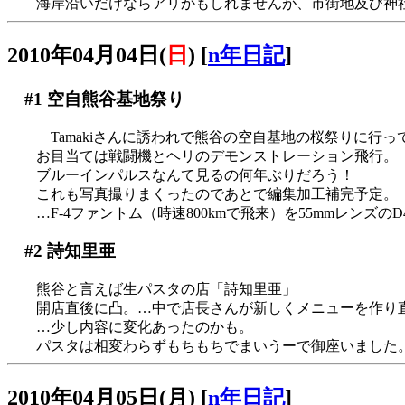
海岸沿いだけならアリかもしれませんが、市街地及び神
2010年04月04日(
日
)
[
n年日記
]
#1
空自熊谷基地祭り
Tamakiさんに誘われで熊谷の空自基地の桜祭りに行っ
お目当ては戦闘機とヘリのデモンストレーション飛行。
ブルーインパルスなんて見るの何年ぶりだろう！
これも写真撮りまくったのであとで編集加工補完予定。
…F-4ファントム（時速800kmで飛来）を55mmレンズの
#2
詩知里亜
熊谷と言えば生パスタの店「詩知里亜」
開店直後に凸。…中で店長さんが新しくメニューを作り
…少し内容に変化あったのかも。
パスタは相変わらずもちもちでまいうーで御座いました
2010年04月05日(月)
[
n年日記
]