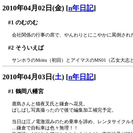
2010年04月02日(金)
[
n年日記
]
#1
のむのむ
会社関係の行事の席で、やんわりとにこやかに罵倒された気
#2
そういえば
サンホラのMoira（初回）とアイマスのMS01（乙女
2010年04月03日(
土
)
[
n年日記
]
#1
鶴岡八幡宮
鹿島さんと猫夜叉氏と鎌倉へ花見。
ばしばし写真撮ったので後で編集加工補完予定。
当日は江ノ電激混みのため乗車を諦め、レンタサイクル
…鎌倉で自転車は色々無理！！