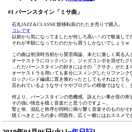
#1
バーンスタイン「ミサ曲」
石丸JAZZ＆CLASSIC館移転前のたたき売りで購入。
コレです
以前から気になってましたが何しろ高い！ので敬遠して
それが半額になってたのだから買うしかないでしょうｗ
この曲は初演時当初から賛否両論、未だに激しく罵る人
オーケストラにロックバンド、ジャズコンボを混ぜたク
…ただバーンスタインの好きにはその「クサさ」がたま
オーケストラを用いても多分にスィングしたりファンク
ロックバンド編成に置き換わったとしてもそれはとても
言われているようなサイケやプログレの模倣ではなく、
何より、バーンスタインの危機感、訴えたい事が音の奔
その強い情念を聴く音楽だと思うのですよ～。
聖と俗、混乱と秩序が同時に鳴り響く音楽そのものがそ
聴くべきところの多い問題作。広く一般にはおススメで