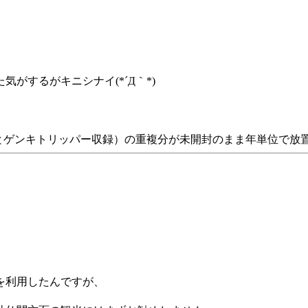
がするがキニシナイ(*´Д｀*)
大志とゲンキトリッパー収録）の重複分が未開封のまま年単位で放
を利用したんですが、