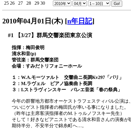
25
26
27
28
29
30
2010年04月01日(木)
[
n年日記
]
#1
【3/27】群馬交響楽団東京公演
指揮：梅田俊明
清水和音(p)
管弦楽：群馬交響楽団
会場：すみだトリフォニーホール
１：W.A.モーツァルト 交響曲ニ長調Kv297「パリ」
２：M.ラヴェル ピアノ協奏曲ト長調
３：I.ストラヴィンスキー バレエ音楽「春の祭典」
今年の群響地方都市オーケストラフェスティバル公演は
ついにゲスト指揮者の梅田氏が率いる事になりました。
（昨年は主席客演指揮者のM.トゥルノフスキー先生）
そして！好きなピアニストである清水和音さんの演奏が
期待半分、不安半分で錦糸町へ…。