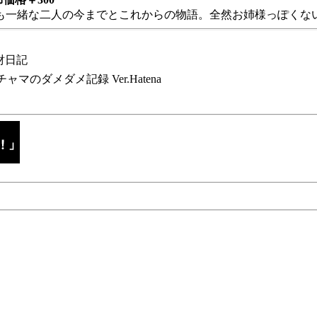
も一緒な二人の今までとこれからの物語。全然お姉様っぽくない
財日記
チャマのダメダメ記録 Ver.Hatena